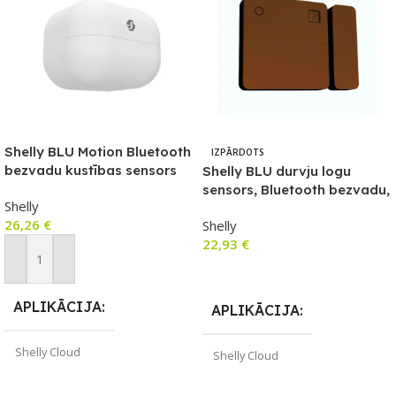
Shelly BLU Motion Bluetooth
IZPĀRDOTS
bezvadu kustības sensors
Shelly BLU durvju logu
sensors, Bluetooth bezvadu,
Shelly
brūna versija
26,26
€
Shelly
22,93
€
Pievienot Grozam
Lasīt Vairāk
APLIKĀCIJA
APLIKĀCIJA
Shelly Cloud
Shelly Cloud