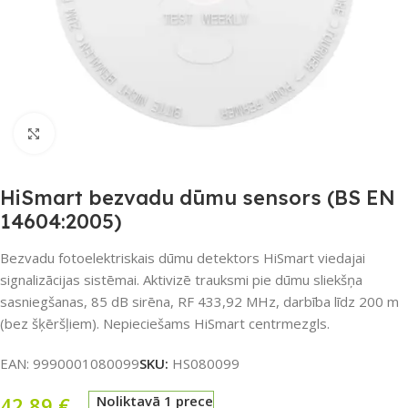
Noklikšķiniet, lai palielinātu
HiSmart bezvadu dūmu sensors (BS EN
14604:2005)
Bezvadu fotoelektriskais dūmu detektors HiSmart viedajai
signalizācijas sistēmai. Aktivizē trauksmi pie dūmu sliekšņa
sasniegšanas, 85 dB sirēna, RF 433,92 MHz, darbība līdz 200 m
(bez šķēršļiem). Nepieciešams HiSmart centrmezgls.
EAN:
9990001080099
SKU:
HS080099
42,89
€
Noliktavā 1 prece