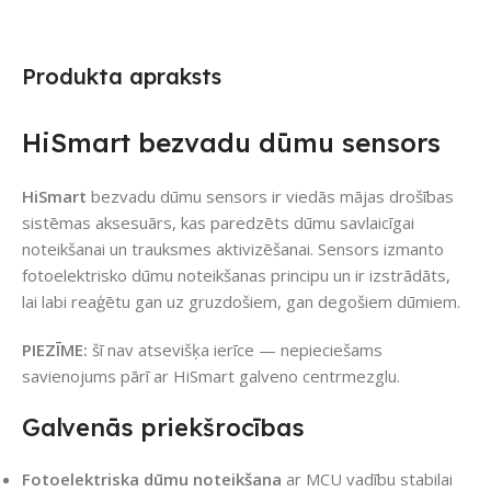
Produkta apraksts
HiSmart bezvadu dūmu sensors
HiSmart
bezvadu dūmu sensors ir viedās mājas drošības
sistēmas aksesuārs, kas paredzēts dūmu savlaicīgai
noteikšanai un trauksmes aktivizēšanai. Sensors izmanto
fotoelektrisko dūmu noteikšanas principu un ir izstrādāts,
lai labi reaģētu gan uz gruzdošiem, gan degošiem dūmiem.
PIEZĪME:
šī nav atsevišķa ierīce — nepieciešams
savienojums pārī ar HiSmart galveno centrmezglu.
Galvenās priekšrocības
Fotoelektriska dūmu noteikšana
ar MCU vadību stabilai