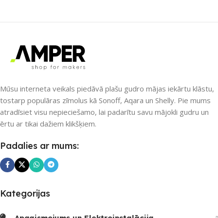
ZĪMOLS
Shelly
ZĪMOLS
Shelly
SAVIENOJUMS
SAVIENOJUMS
Bluetooth
Bluetooth
PIEEJAMS UZREIZ
PIEEJAMS UZREIZ
Mūsu interneta veikals piedāvā plašu gudro mājas iekārtu klāstu,
tostarp populāras zīmolus kā Sonoff, Aqara un Shelly. Pie mums
Nē
Nē
atradīsiet visu nepieciešamo, lai padarītu savu mājokli gudru un
ērtu ar tikai dažiem klikšķiem.
UZREIZ PIEEJAMAIS
UZREIZ PIEEJAMAIS
Padalies ar mums:
SKAITS
SKAITS
Kategorijas
Apgaismojums un Elektroinstalācija