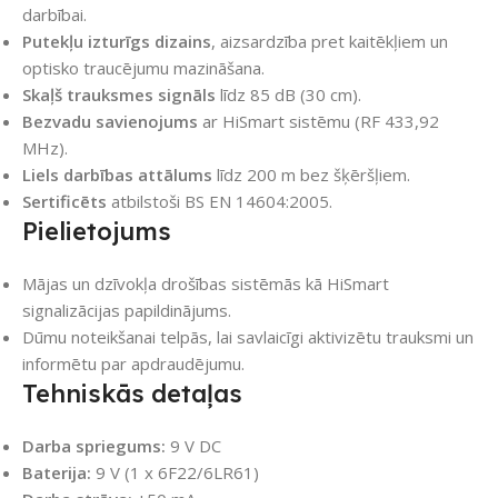
darbībai.
Putekļu izturīgs dizains
, aizsardzība pret kaitēkļiem un
optisko traucējumu mazināšana.
Skaļš trauksmes signāls
līdz 85 dB (30 cm).
Bezvadu savienojums
ar HiSmart sistēmu (RF 433,92
MHz).
Liels darbības attālums
līdz 200 m bez šķēršļiem.
Sertificēts
atbilstoši BS EN 14604:2005.
Pielietojums
Mājas un dzīvokļa drošības sistēmās kā HiSmart
signalizācijas papildinājums.
Dūmu noteikšanai telpās, lai savlaicīgi aktivizētu trauksmi un
informētu par apdraudējumu.
Tehniskās detaļas
Darba spriegums:
9 V DC
Baterija:
9 V (1 x 6F22/6LR61)