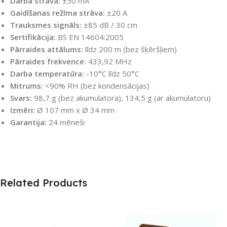
Darba strāva:
±50 mA
Gaidīšanas režīma strāva:
±20 A
Trauksmes signāls:
±85 dB / 30 cm
Sertifikācija:
BS EN 14604:2005
Pārraides attālums:
līdz 200 m (bez šķēršļiem)
Pārraides frekvence:
433,92 MHz
Darba temperatūra:
-10°C līdz 50°C
Mitrums:
<90% RH (bez kondensācijas)
Svars:
98,7 g (bez akumulatora), 134,5 g (ar akumulatoru)
Izmēri:
Ø 107 mm x Ø 34 mm
Garantija:
24 mēneši
Related Products