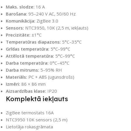
Maks. slodze:
16 A
Barošana:
95–240 V AC, 50/60 Hz
Komunikācija:
ZigBee 3.0
Sensors:
NTC3950, 10K (2,5 m, iekļauts)
Precizitāte:
±1°C
Temperatūras diapazons:
5°C–35°C
Grīdas temperatūra:
5°C–99°C
Attēlotā temperatūra:
5°C–99°C
Darba temperatūra:
0°C–45°C
Darba mitrums:
5–95% RH
Materiāls:
PC + ABS (ugunsdrošs)
Izmēri:
86 × 86 mm
Aizsardzības klase:
IP20
Komplektā iekļauts
ZigBee termostats 16A
NTC3950 10K sensors (2,5 m)
Lietotāja rokasgrāmata