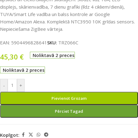
displejs, skārienvadība, 7 dienu grafiki (līdz 4 cikliem/dienā),
TUYA/Smart Life vadība un balss kontrole ar Google
Home/Amazon Alexa. Komplektā NTC3950 10K grīdas sensors.
Nepieciešama ZigBee vārteja.
EAN:
5904496828641
SKU:
TRZ066C
45,30
€
Noliktavā 2 preces
Noliktavā 2 preces
-
+
Pievienot Grozam
Pērciet Tagad
Kopīgot: