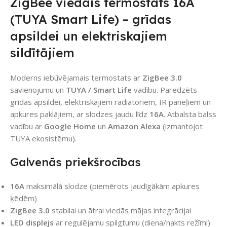
ZigBee viedais termostats 16A
(TUYA Smart Life) – grīdas
apsildei un elektriskajiem
sildītājiem
Moderns iebūvējamais termostats ar
ZigBee 3.0
savienojumu un
TUYA / Smart Life
vadību. Paredzēts
grīdas apsildei, elektriskajiem radiatoriem, IR paneļiem un
apkures paklājiem, ar slodzes jaudu līdz
16A
. Atbalsta balss
vadību ar
Google Home
un
Amazon Alexa
(izmantojot
TUYA ekosistēmu).
Galvenās priekšrocības
16A
maksimālā slodze (piemērots jaudīgākām apkures
ķēdēm)
ZigBee 3.0
stabilai un ātrai viedās mājas integrācijai
LED displejs
ar regulējamu spilgtumu (diena/nakts režīmi)