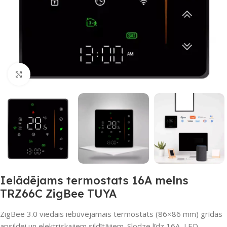
Noklikšķiniet, lai palielinātu
Ielādējams termostats 16A melns
TRZ66C ZigBee TUYA
ZigBee 3.0 viedais iebūvējamais termostats (86×86 mm) grīdas
apsildei un elektriskajiem sildītājiem. Slodze līdz 16A, LED