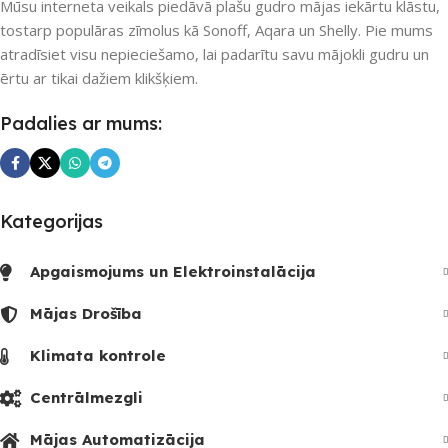
Mūsu interneta veikals piedāvā plašu gudro mājas iekārtu klāstu,
tostarp populāras zīmolus kā Sonoff, Aqara un Shelly. Pie mums
1
atradīsiet visu nepieciešamo, lai padarītu savu mājokli gudru un
ērtu ar tikai dažiem klikšķiem.
Padalies ar mums:
Kategorijas
Apgaismojums un Elektroinstalācija
Mājas Drošība
Klimata kontrole
Centrālmezgli
Mājas Automatizācija