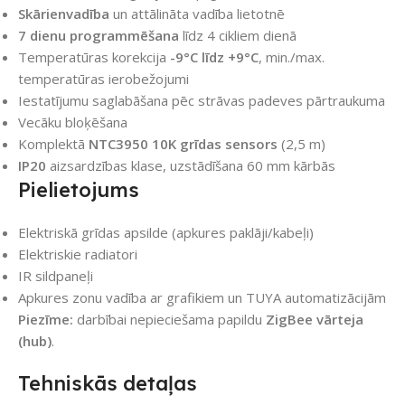
Skārienvadība
un attālināta vadība lietotnē
7 dienu programmēšana
līdz 4 cikliem dienā
Temperatūras korekcija
-9°C līdz +9°C
, min./max.
temperatūras ierobežojumi
Iestatījumu saglabāšana pēc strāvas padeves pārtraukuma
Vecāku bloķēšana
Komplektā
NTC3950 10K grīdas sensors
(2,5 m)
IP20
aizsardzības klase, uzstādīšana 60 mm kārbās
Pielietojums
Elektriskā grīdas apsilde (apkures paklāji/kabeļi)
Elektriskie radiatori
IR sildpaneļi
Apkures zonu vadība ar grafikiem un TUYA automatizācijām
Piezīme:
darbībai nepieciešama papildu
ZigBee vārteja
(hub)
.
Tehniskās detaļas