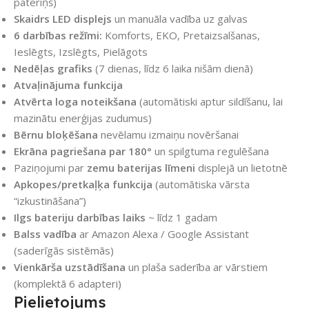
patēriņš)
Skaidrs LED displejs
un manuāla vadība uz galvas
6 darbības režīmi:
Komforts, EKO, Pretaizsalšanas,
Ieslēgts, Izslēgts, Pielāgots
Nedēļas grafiks
(7 dienas, līdz 6 laika nišām dienā)
Atvaļinājuma funkcija
Atvērta loga noteikšana
(automātiski aptur sildīšanu, lai
mazinātu enerģijas zudumus)
Bērnu bloķēšana
nevēlamu izmaiņu novēršanai
Ekrāna pagriešana par 180°
un spilgtuma regulēšana
Paziņojumi par
zemu baterijas līmeni
displejā un lietotnē
Apkopes/pretkaļķa funkcija
(automātiska vārsta
“izkustināšana”)
Ilgs bateriju darbības laiks
~ līdz 1 gadam
Balss vadība
ar Amazon Alexa / Google Assistant
(saderīgās sistēmās)
Vienkārša uzstādīšana
un plaša saderība ar vārstiem
(komplektā 6 adapteri)
Pielietojums