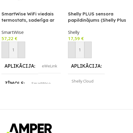
SmartWise WiFi viedais
Shelly PLUS sensora
termostats, saderīga ar
papildinājums (Shelly Plus
lietotni COLOR eWeLink, C
sērijas relejiem)
SmartWise
Shelly
tips (sausais kontakts),
57,22
€
17,59
€
melns priekšējais panelis,
krāsains skārienekrāns
Pievienot Grozam
Pievienot Grozam
APLIKĀCIJA
APLIKĀCIJA
eWeLink
Shelly Cloud
ZĪMOLS
SmartWise
ZĪMOLS
Shelly
SAVIENOJUMS
Wi-Fi
PIEEJAMS UZREIZ
Jā
PIEEJAMS UZREIZ
UZREIZ PIEEJAMAIS