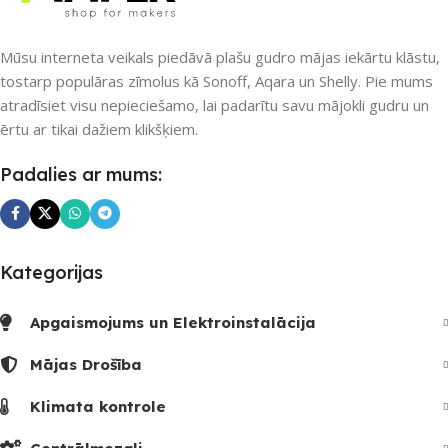
Nē
SKAITS
Mūsu interneta veikals piedāvā plašu gudro mājas iekārtu klāstu,
UZREIZ PIEEJAMAIS
4
SKAITS
tostarp populāras zīmolus kā Sonoff, Aqara un Shelly. Pie mums
atradīsiet visu nepieciešamo, lai padarītu savu mājokli gudru un
ērtu ar tikai dažiem klikšķiem.
Padalies ar mums:
Kategorijas
Apgaismojums un Elektroinstalācija
Mājas Drošība
Klimata kontrole