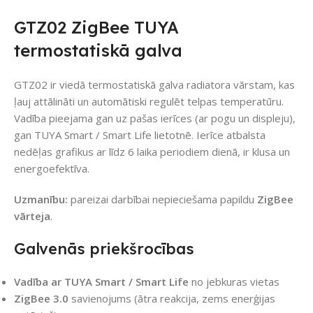
GTZ02 ZigBee TUYA
termostatiskā galva
GTZ02 ir viedā termostatiskā galva radiatora vārstam, kas
ļauj attālināti un automātiski regulēt telpas temperatūru.
Vadība pieejama gan uz pašas ierīces (ar pogu un displeju),
gan TUYA Smart / Smart Life lietotnē. Ierīce atbalsta
nedēļas grafikus ar līdz 6 laika periodiem dienā, ir klusa un
energoefektīva.
Uzmanību:
pareizai darbībai nepieciešama papildu
ZigBee
vārteja
.
Galvenās priekšrocības
Vadība ar TUYA Smart / Smart Life
no jebkuras vietas
ZigBee 3.0
savienojums (ātra reakcija, zems enerģijas