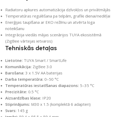
Radiatoru apkures automatizācija dzīvokļos un privātmājās
Temperatūras regulēšana pa telpām, grafiki dienai/nedēļai
Enerģijas taupīšana ar EKO režīmu un atvērta loga
noteikšanu
Integrācija viedās mājas scenārijos TUYA ekosistēmā
(ZigBee vārtejas ietvaros)
Tehniskās detaļas
Lietotne:
TUYA Smart / SmartLife
Komunikācija:
ZigBee 3.0
Barošana:
3 x 1.5V AA baterijas
Darba temperatūra:
0–50 °C
Temperatūras iestatīšanas diapazons:
5–35 °C
Precizitāte:
0.5 °C
Aizsardzības klase:
IP20
Stiprinājums:
M30 x 1.5 (komplektā 6 adapteri)
Svars:
145 g
Izmēri:
59.4 x 95.5 x 59.4 mm