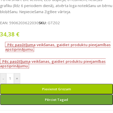
grafiku (līdz 6 periodiem dienā), atvērta loga noteikšanu un bērnu
bloķēšanu. Nepieciešama ZigBee vārteja.
EAN:
5906203622030
SKU:
GTZ02
34,38
€
Pēc pasūtījuma veikšanas, gaidiet produktu pieejamības
apstiprinājumu.
Pēc pasūtījuma veikšanas, gaidiet produktu pieejamības
apstiprinājumu.
-
+
Pievienot Grozam
Pērciet Tagad