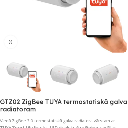
Noklikšķiniet, lai palielinātu
GTZ02 ZigBee TUYA termostatiskā galva
radiatoram
Viedā ZigBee 3.0 termostatiskā galva radiatora vārstam ar
TUYA/Smart Life lietotni, LED displeju, 6 režīmiem, nedēļas