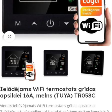
Noklikšķiniet, lai palielinātu
Ielādējams WiFi termostats grīdas
apsildei 16A, melns (TUYA) TR058C
Viedais iebūvējamais Wi‑Fi termostats grīdas apsildei ar
TUYA/Smart Life vadību, 16A slodzi, skārienpaneli un komplektā