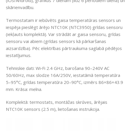
(iOS/Android), grafikus 7 dienām (līdz 6 periodiem dienā) un
skārienvadību.
Termostatam ir iebūvēts gaisa temperatūras sensors un
iespēja pieslēgt ārējo NTC10K (NTC3950) grīdas sensoru
(iekļauts komplektā). Var strādāt ar gaisa sensoru, grīdas
sensoru vai abiem (grīdas sensors kā pārkaršanas
aizsardzība). Pēc elektrības pārtraukuma saglabā pēdējos
iestatījumus.
Tehniskie dati: Wi‑Fi 2.4 GHz, barošana 90–240V AC
50/60Hz, max slodze 16A/250V, iestatāmā temperatūra
5–95°C, grīdas temperatūra 20–90°C, izmērs 86×86×43.9
mm. Krāsa: melna.
Komplektā: termostats, montāžas skrūves, ārējais
NTC10K sensors (2.5 m), lietošanas instrukcija.