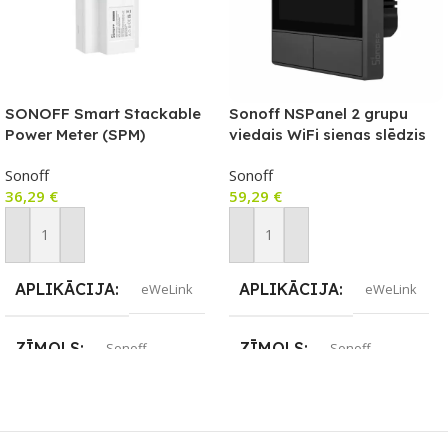
SONOFF Smart Stackable
Sonoff NSPanel 2 grupu
Power Meter (SPM)
viedais WiFi sienas slēdzis
GALVENĀ ierīce
ar LED paneli, termostatu un
Sonoff
Sonoff
viedās ainas slēdža funkciju
36,29
€
59,29
€
Pievienot Grozam
Pievienot Grozam
APLIKĀCIJA
APLIKĀCIJA
eWeLink
eWeLink
ZĪMOLS
ZĪMOLS
Sonoff
Sonoff
SAVIENOJUMS
SAVIENOJUMS
Wi-Fi
Wi-Fi