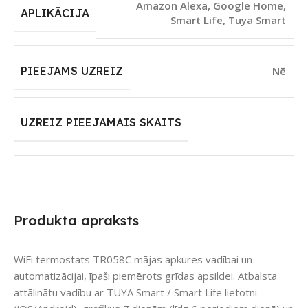
Amazon Alexa
,
Google Home
,
APLIKĀCIJA
Smart Life
,
Tuya Smart
PIEEJAMS UZREIZ
Nē
UZREIZ PIEEJAMAIS SKAITS
Produkta apraksts
WiFi termostats TR058C mājas apkures vadībai un
automatizācijai, īpaši piemērots grīdas apsildei. Atbalsta
attālinātu vadību ar TUYA Smart / Smart Life lietotni