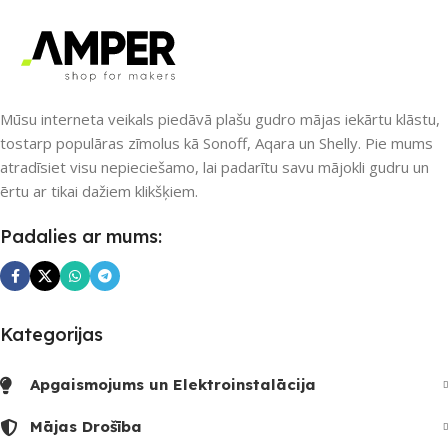
PIEEJAMS UZREIZ
PIEEJAMS UZREIZ
Jā
Nē
UZREIZ PIEEJAMAIS
SKAITS
Mūsu interneta veikals piedāvā plašu gudro mājas iekārtu klāstu,
UZREIZ PIEEJAMAIS
tostarp populāras zīmolus kā Sonoff, Aqara un Shelly. Pie mums
SKAITS
1
atradīsiet visu nepieciešamo, lai padarītu savu mājokli gudru un
ērtu ar tikai dažiem klikšķiem.
Padalies ar mums:
Kategorijas
Apgaismojums un Elektroinstalācija
Mājas Drošība