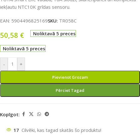
iekļautu NTC10K grīdas sensoru.
EAN:
5904496825169
SKU:
TR058C
50,58
€
Noliktavā 5 preces
Noliktavā 5 preces
-
+
Pievienot Grozam
Pērciet Tagad
Kopīgot:
17
Cilvēki, kas tagad skatās šo produktu!