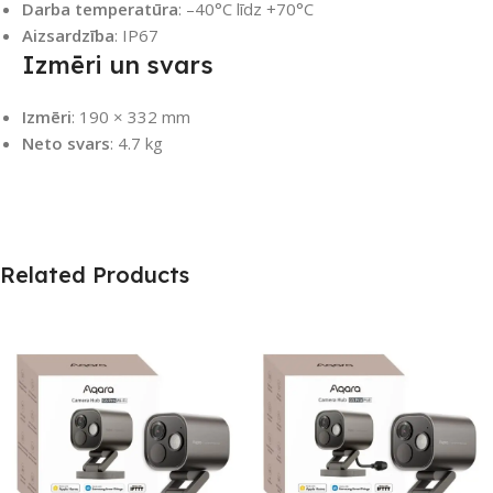
Darba temperatūra
: –40°C līdz +70°C
Aizsardzība
: IP67
Izmēri un svars
Izmēri
: 190 × 332 mm
Neto svars
: 4.7 kg
Related Products