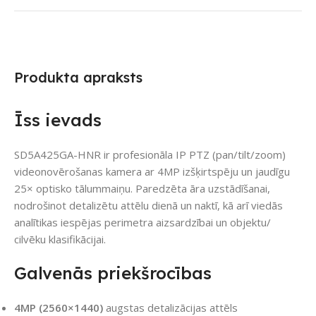
Produkta apraksts
Īss ievads
SD5A425GA-HNR ir profesionāla IP PTZ (pan/tilt/zoom)
videonovērošanas kamera ar 4MP izšķirtspēju un jaudīgu
25× optisko tālummaiņu. Paredzēta āra uzstādīšanai,
nodrošinot detalizētu attēlu dienā un naktī, kā arī viedās
analītikas iespējas perimetra aizsardzībai un objektu/
cilvēku klasifikācijai.
Galvenās priekšrocības
4MP (2560×1440)
augstas detalizācijas attēls