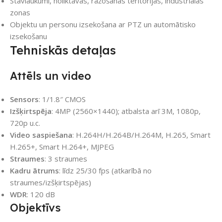
Stāvlaukumi, noliktavas, ražošanas teritorijas, industriālas
zonas
Objektu un personu izsekošana ar PTZ un automātisko
izsekošanu
Tehniskās detaļas
Attēls un video
Sensors
: 1/1.8″ CMOS
Izšķirtspēja
: 4MP (2560×1440); atbalsta arī 3M, 1080p,
720p u.c.
Video saspiešana
: H.264H/H.264B/H.264M, H.265, Smart
H.265+, Smart H.264+, MJPEG
Straumes
: 3 straumes
Kadru ātrums
: līdz 25/30 fps (atkarībā no
straumes/izšķirtspējas)
WDR
: 120 dB
Objektīvs