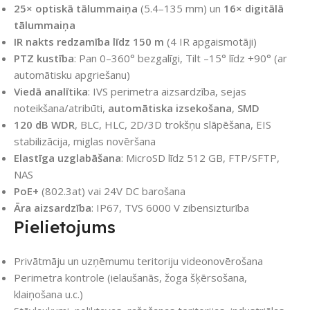
25× optiskā tālummaiņa
(5.4–135 mm) un
16× digitālā
tālummaiņa
IR nakts redzamība līdz 150 m
(4 IR apgaismotāji)
PTZ kustība
: Pan 0–360° bezgalīgi, Tilt –15° līdz +90° (ar
automātisku apgriešanu)
Viedā analītika
: IVS perimetra aizsardzība, sejas
noteikšana/atribūti,
automātiska izsekošana
,
SMD
120 dB WDR
, BLC, HLC, 2D/3D trokšņu slāpēšana, EIS
stabilizācija, miglas novēršana
Elastīga uzglabāšana
: MicroSD līdz 512 GB, FTP/SFTP,
NAS
PoE+
(802.3at) vai 24V DC barošana
Āra aizsardzība
: IP67, TVS 6000 V zibensizturība
Pielietojums
Privātmāju un uzņēmumu teritoriju videonovērošana
Perimetra kontrole (ielaušanās, žoga šķērsošana,
klaiņošana u.c.)