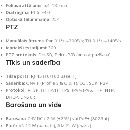
Fokusa attālums
: 5.4–135 mm
Diafragma
: F1.6–F4.0
Optiskā tālummaiņa
: 25×
PTZ
Manuālais ātrums
: Pan 0.1°/s–300°/s; Tilt 0.1°/s–140°/s
Iepriekš iestatījumi
: 300
PTZ protokols
: DH-SD, Pelco-P/D (auto atpazīšana)
Tīkls un saderība
Tīkla ports
: RJ-45 (10/100 Base-T)
Saderība
: ONVIF (Profile S & G & T), CGI, SDK, P2P
Protokoli
: RTSP, HTTP/HTTPS, IPv4/IPv6, FTP, NTP,
DHCP, DNS u.c.
Barošana un vide
Barošana
: 24V DC / 2.5A (±25%) vai PoE+ (802.3at)
Patēriņš
: 12 W (pamata), līdz 21 W (maks.)