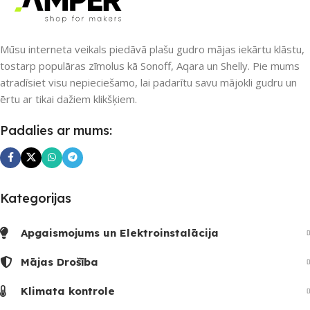
Matter
,
Wi-Fi
Ethernet / LAN
,
Matter
,
Thread
PIEEJAMS UZREIZ
PIEEJAMS UZREIZ
Mūsu interneta veikals piedāvā plašu gudro mājas iekārtu klāstu,
tostarp populāras zīmolus kā Sonoff, Aqara un Shelly. Pie mums
Nē
Nē
atradīsiet visu nepieciešamo, lai padarītu savu mājokli gudru un
ērtu ar tikai dažiem klikšķiem.
UZREIZ PIEEJAMAIS
UZREIZ PIEEJAMAIS
Padalies ar mums:
SKAITS
SKAITS
Kategorijas
Apgaismojums un Elektroinstalācija
Mājas Drošība
Klimata kontrole