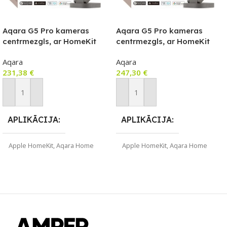
Aqara G5 Pro kameras
Aqara G5 Pro kameras
centrmezgls, ar HomeKit
centrmezgls, ar HomeKit
Secure Video saderīga
Secure Video saderīga
Aqara
Aqara
kamera ar iebūvētu Zigbee
kamera ar iebūvētu Zigbee
231,38
€
247,30
€
un Thread vārteju, Wi-Fi
un Thread vārteju, POE
versija, pelēka
versija, pelēka
Pievienot Grozam
Pievienot Grozam
APLIKĀCIJA
APLIKĀCIJA
Apple HomeKit
,
Aqara Home
Apple HomeKit
,
Aqara Home
ZĪMOLS
ZĪMOLS
Aqara
Aqara
SAVIENOJUMS
SAVIENOJUMS