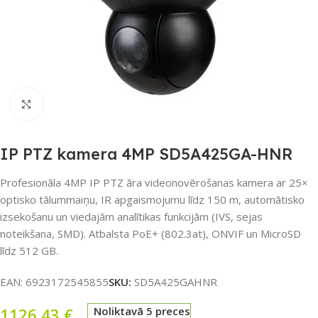
Noklikšķiniet, lai palielinātu
IP PTZ kamera 4MP SD5A425GA-HNR
Profesionāla 4MP IP PTZ āra videonovērošanas kamera ar 25×
optisko tālummaiņu, IR apgaismojumu līdz 150 m, automātisko
izsekošanu un viedajām analītikas funkcijām (IVS, sejas
noteikšana, SMD). Atbalsta PoE+ (802.3at), ONVIF un MicroSD
līdz 512 GB.
EAN:
6923172545855
SKU:
SD5A425GAHNR
1126,43
€
Noliktavā 5 preces