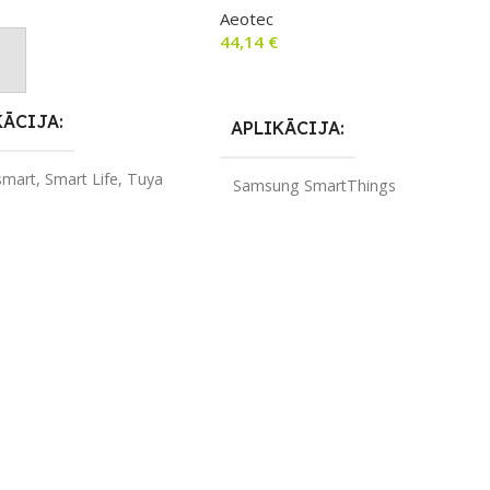
Aeotec
44,14
€
not Grozam
Lasīt Vairāk
KĀCIJA
APLIKĀCIJA
smart
,
Smart Life
,
Tuya
Samsung SmartThings
ZĪMOLS
Aeotec
LS
Nous
SAVIENOJUMS
Wi-Fi
ENOJUMS
Wi-Fi
PIEEJAMS UZREIZ
Nē
JAMS UZREIZ
Nē
UZREIZ PIEEJAMAIS
IZ PIEEJAMAIS
SKAITS
TS