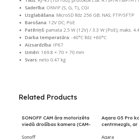
Tīkls
: RJ-45 (10/100); protokoli t.sk. RTSP/RTMP/H
Saderība
: ONVIF (S, G, T), CGI
Uzglabāšana
: MicroSD līdz 256 GB; NAS; FTP/SFTP
Barošana
: 12V DC; PoE
Patēriņš
: pamata 2.5 W (12V) / 3.3 W (PoE); maks. 4.
Darba temperatūra
: -40°C līdz +60°C
Aizsardzība
: IP67
Izmēri
: 169.8 × 70 × 70 mm
Svars
: neto 0.47 kg
Related Products
SONOFF CAM āra motorizēta
Aqara G5 Pro k
viedā drošības kamera (CAM-
centrmezgls, ar
B1P)
Secure Video s
Sonoff
Aqara
ar iebūvētu Zig