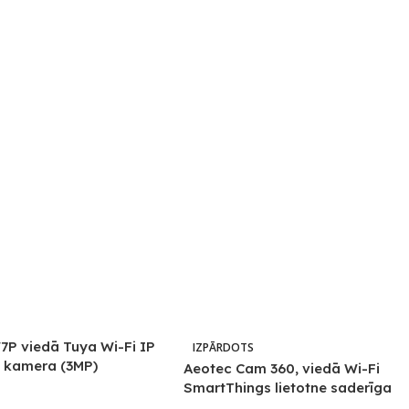
7P viedā Tuya Wi-Fi IP
IZPĀRDOTS
u kamera (3MP)
Aeotec Cam 360, viedā Wi-Fi
SmartThings lietotne saderīga
kamera ar PT (GP-AEOCAMEU)