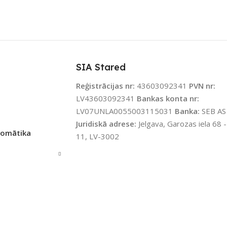
SIA Stared
Reģistrācijas nr:
43603092341
PVN nr:
LV43603092341
Bankas konta nr:
LV07UNLA0055003115031
Banka:
SEB AS
Juridiskā adrese:
Jelgava, Garozas iela 68 -
tomātika
11, LV-3002