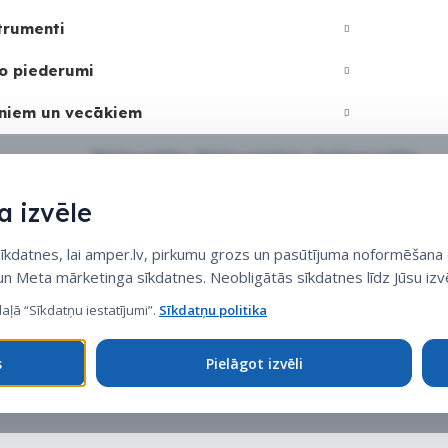
trumenti
o piederumi
niem un vecākiem
Sīkdatņu politika
•
Sīkdatņu iestatījumi
•
Privātuma politika
 izvēle
datnes, lai amper.lv, pirkumu grozs un pasūtījuma noformēšana d
 un Meta mārketinga sīkdatnes. Neobligātās sīkdatnes līdz Jūsu izvē
daļā “Sīkdatņu iestatījumi”.
Sīkdatņu politika
s
Pielāgot izvēli