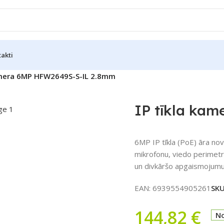
akti
kamera 6MP HFW2649S-S-IL 2.8mm
IP tīkla ka
6MP IP tīkla (PoE) āra no
mikrofonu, viedo perimetra
un divkāršo apgaismojumu 
EAN:
6939554905261
SK
144,82
€
No