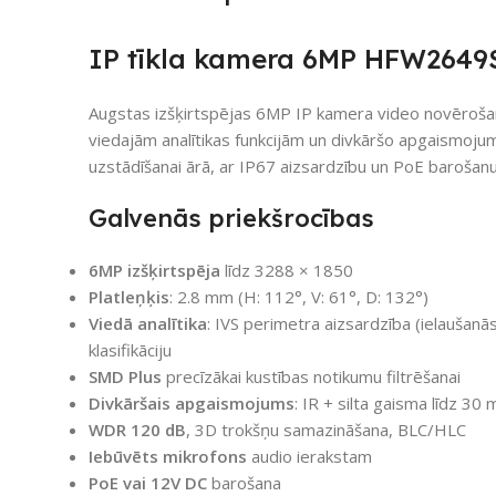
IP tīkla kamera 6MP HFW2649S
Augstas izšķirtspējas 6MP IP kamera video novērošana
viedajām analītikas funkcijām un divkāršo apgaismojum
uzstādīšanai ārā, ar IP67 aizsardzību un PoE barošanu
Galvenās priekšrocības
6MP izšķirtspēja
līdz 3288 × 1850
Platleņķis
: 2.8 mm (H: 112°, V: 61°, D: 132°)
Viedā analītika
: IVS perimetra aizsardzība (ielaušanā
klasifikāciju
SMD Plus
precīzākai kustības notikumu filtrēšanai
Divkāršais apgaismojums
: IR + silta gaisma līdz 3
WDR 120 dB
, 3D trokšņu samazināšana, BLC/HLC
Iebūvēts mikrofons
audio ierakstam
PoE vai 12V DC
barošana