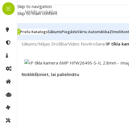
Skip to navigation
Skip to main content
Preču Katalogs
Sākums
Piegāde
Vārtu Automātika
Zīmoli
Kont
Sākums
/
Mājas Drošība
/
Video Novērošana
/
IP tīkla 
Noklikšķiniet, lai palielinātu