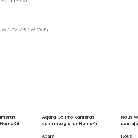
TTP/HTTPS u.c.
4 W (12V) / 5.4 W (PoE)
ameras
Aqara G5 Pro kameras
Nous W
 HomeKit
centrmezgls, ar HomeKit
cauruļ
aderīga kamera
Secure Video saderīga kamera
Aqara
Nous
bee un Thread
ar iebūvētu Zigbee un Thread