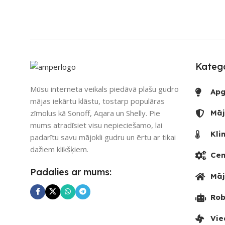
SKAITS
Katego
Mūsu interneta veikals piedāvā plašu gudro
Apg
mājas iekārtu klāstu, tostarp populāras
zīmolus kā Sonoff, Aqara un Shelly. Pie
Māj
mums atradīsiet visu nepieciešamo, lai
Kli
padarītu savu mājokli gudru un ērtu ar tikai
dažiem klikšķiem.
Cen
Padalies ar mums:
Māj
Rob
Vie