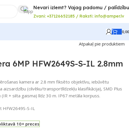
Nevari izlemt? Vajag padomu / palīdzīb
Zvani: +37126652185 / Raksti: info@amper.lv
0,0
Atpakaļ pie produktiem
mera 6MP HFW2649S-S-IL 2.8mm
vērošanas kamera ar 2.8 mm fiksēto objektīvu, iebūvētu
 aizsardzību (cilvēku/transportlīdzekļu klasifikācija), SMD Plus
(IR + silta gaisma) līdz 30 m. IP67 metāla korpuss.
U:
HFW2649S-S-IL
liktavā 10+ preces