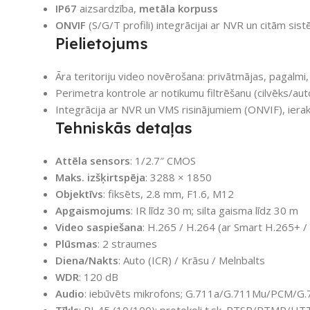
IP67
aizsardzība,
metāla korpuss
ONVIF
(S/G/T profili) integrācijai ar NVR un citām si
Pielietojums
Āra teritoriju video novērošana: privātmājas, pagalmi,
Perimetra kontrole ar notikumu filtrēšanu (cilvēks/aut
Integrācija ar NVR un VMS risinājumiem (ONVIF), ier
Tehniskās detaļas
Attēla sensors
: 1/2.7″ CMOS
Maks. izšķirtspēja
: 3288 × 1850
Objektīvs
: fiksēts, 2.8 mm, F1.6, M12
Apgaismojums
: IR līdz 30 m; silta gaisma līdz 30 m
Video saspiešana
: H.265 / H.264 (ar Smart H.265+ /
Plūsmas
: 2 straumes
Diena/Nakts
: Auto (ICR) / Krāsu / Melnbalts
WDR
: 120 dB
Audio
: iebūvēts mikrofons; G.711a/G.711Mu/PCM/G.