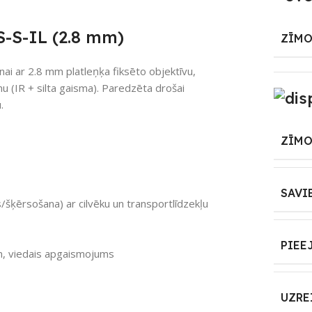
-S-IL (2.8 mm)
ZĪMO
i ar 2.8 mm platleņķa fiksēto objektīvu,
u (IR + silta gaisma). Paredzēta drošai
.
ZĪMO
SAVI
s/šķērsošana) ar cilvēku un transportlīdzekļu
PIEE
0 m, viedais apgaismojums
UZRE