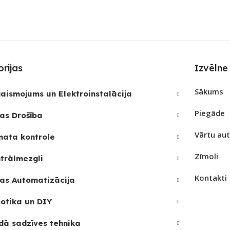
SKAITS
rijas
Izvēlne
Sākums
aismojums un Elektroinstalācija
Piegāde
as Drošība
Vārtu au
mata kontrole
Zīmoli
trālmezgli
Kontakti
as Automatizācija
otika un DIY
dā sadzīves tehnika