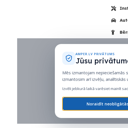
Ins
Aut
Bēr
AMPER.LV PRIVĀTUMS
Jūsu privātuma
Mēs izmantojam nepieciešamās sīk
izmantosim arī izvēļu, analītiskās
Izvēli jebkurā laikā varēsiet mainīt sa
Noraidīt neobligātā