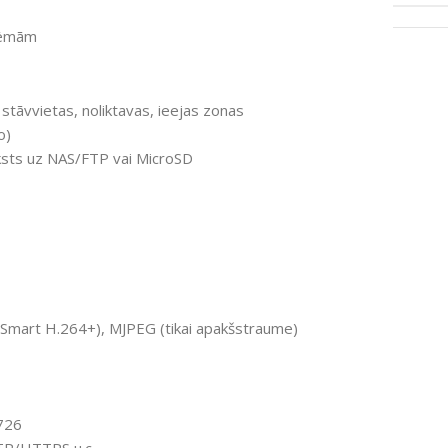
stēmām
 stāvvietas, noliktavas, ieejas zonas
o)
aksts uz NAS/FTP vai MicroSD
 Smart H.264+), MJPEG (tikai apakšstraume)
726