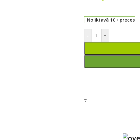
Noliktavā 10+ preces
-
+
7