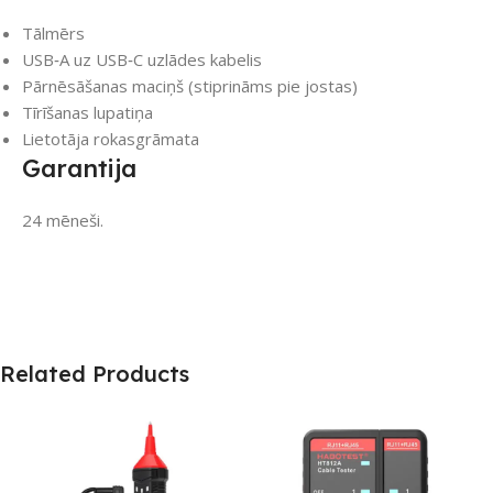
Tālmērs
USB‑A uz USB‑C uzlādes kabelis
Pārnēsāšanas maciņš (stiprināms pie jostas)
Tīrīšanas lupatiņa
Lietotāja rokasgrāmata
Garantija
24 mēneši.
Related Products