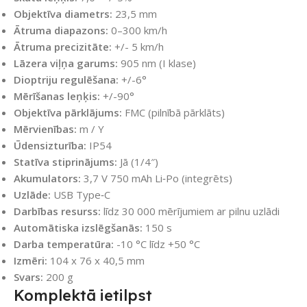
Objektīva diametrs:
23,5 mm
Ātruma diapazons:
0–300 km/h
Ātruma precizitāte:
+/- 5 km/h
Lāzera viļņa garums:
905 nm (I klase)
Dioptriju regulēšana:
+/-6°
Mērīšanas leņķis:
+/-90°
Objektīva pārklājums:
FMC (pilnībā pārklāts)
Mērvienības:
m / Y
Ūdensizturība:
IP54
Statīva stiprinājums:
Jā (1/4″)
Akumulators:
3,7 V 750 mAh Li‑Po (integrēts)
Uzlāde:
USB Type‑C
Darbības resurss:
līdz 30 000 mērījumiem ar pilnu uzlādi
Automātiska izslēgšanās:
150 s
Darba temperatūra:
-10 °C līdz +50 °C
Izmēri:
104 x 76 x 40,5 mm
Svars:
200 g
Komplektā ietilpst