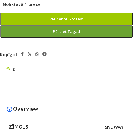
Noliktavā 1 prece
Pievienot Grozam
Pērciet Tagad
Kopīgot:
6
Overview
ZĪMOLS
SNDWAY