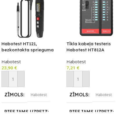
Habotest HT121,
Tīkla kabeļa testeris
bezkontakta sprieguma
Habotest HT812A
testeris / diodes testeris,
RJ45/RJ14/RJ12/RJ9
Habotest
Habotest
NCV, True RMS
23,90
€
7,21
€
Pievienot Grozam
Pievienot Grozam
ZĪMOLS
ZĪMOLS
Habotest
Habotest
PIEEJAMS UZREIZ
PIEEJAMS UZREIZ
Nē
Nē