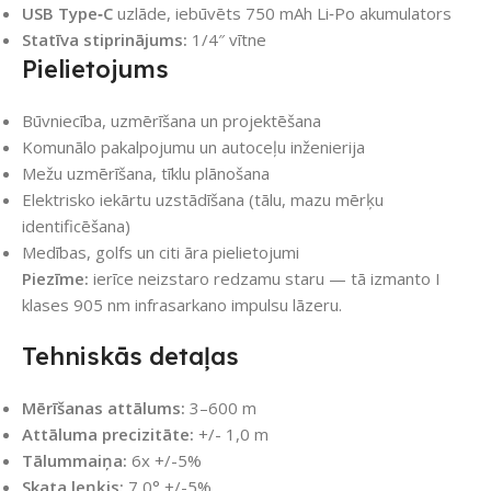
USB Type‑C
uzlāde, iebūvēts 750 mAh Li‑Po akumulators
Statīva stiprinājums:
1/4″ vītne
Pielietojums
Būvniecība, uzmērīšana un projektēšana
Komunālo pakalpojumu un autoceļu inženierija
Mežu uzmērīšana, tīklu plānošana
Elektrisko iekārtu uzstādīšana (tālu, mazu mērķu
identificēšana)
Medības, golfs un citi āra pielietojumi
Piezīme:
ierīce neizstaro redzamu staru — tā izmanto I
klases 905 nm infrasarkano impulsu lāzeru.
Tehniskās detaļas
Mērīšanas attālums:
3–600 m
Attāluma precizitāte:
+/- 1,0 m
Tālummaiņa:
6x +/-5%
Skata leņķis:
7,0° +/-5%