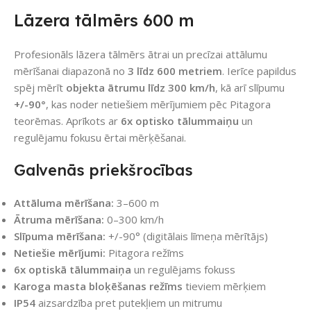
Lāzera tālmērs 600 m
Profesionāls lāzera tālmērs ātrai un precīzai attālumu
mērīšanai diapazonā no
3 līdz 600 metriem
. Ierīce papildus
spēj mērīt
objekta ātrumu līdz 300 km/h
, kā arī slīpumu
+/-90°
, kas noder netiešiem mērījumiem pēc Pitagora
teorēmas. Aprīkots ar
6x optisko tālummaiņu
un
regulējamu fokusu ērtai mērķēšanai.
Galvenās priekšrocības
Attāluma mērīšana:
3–600 m
Ātruma mērīšana:
0–300 km/h
Slīpuma mērīšana:
+/-90° (digitālais līmeņa mērītājs)
Netiešie mērījumi:
Pitagora režīms
6x optiskā tālummaiņa
un regulējams fokuss
Karoga masta bloķēšanas režīms
tieviem mērķiem
IP54
aizsardzība pret putekļiem un mitrumu