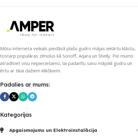
UZREIZ PIEEJAMAIS
UZREIZ PIEEJAMAIS
SKAITS
SKAITS
Mūsu interneta veikals piedāvā plašu gudro mājas iekārtu klāstu,
tostarp populāras zīmolus kā Sonoff, Aqara un Shelly. Pie mums
atradīsiet visu nepieciešamo, lai padarītu savu mājokli gudru un
ērtu ar tikai dažiem klikšķiem.
Padalies ar mums:
Kategorijas
Apgaismojums un Elektroinstalācija