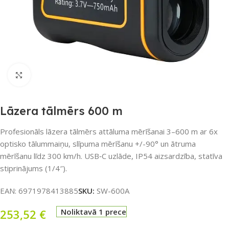
Noklikšķiniet, lai palielinātu
Lāzera tālmērs 600 m
Profesionāls lāzera tālmērs attāluma mērīšanai 3–600 m ar 6x
optisko tālummaiņu, slīpuma mērīšanu +/-90° un ātruma
mērīšanu līdz 300 km/h. USB‑C uzlāde, IP54 aizsardzība, statīva
stiprinājums (1/4″).
EAN:
6971978413885
SKU:
SW-600A
253,52
€
Noliktavā 1 prece