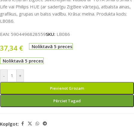
Life vai Philips HUE (ar saderīgu ZigBee vārteju), atbalsta ainas,
grafikus, grupas un balss vadību. Krāsa: melna. Produkta kods:
LB086.
EAN:
5904496828559
SKU:
LB086
37,34
€
Noliktavā 5 preces
Noliktavā 5 preces
-
+
Pievienot Grozam
Pērciet Tagad
Kopīgot: