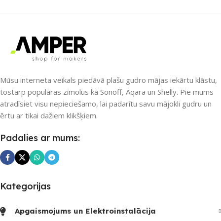
ZĪMOLS
Gledopto
SAVIENOJUMS
ZigBee
SAVIENOJUMS
PIEEJAMS UZREIZ
RF uztvērējs
,
ZigBee
Nē
Mūsu interneta veikals piedāvā plašu gudro mājas iekārtu klāstu,
PIEEJAMS UZREIZ
tostarp populāras zīmolus kā Sonoff, Aqara un Shelly. Pie mums
atradīsiet visu nepieciešamo, lai padarītu savu mājokli gudru un
UZREIZ PIEEJAMAIS
Nē
SKAITS
ērtu ar tikai dažiem klikšķiem.
UZREIZ PIEEJAMAIS
Padalies ar mums:
SKAITS
Kategorijas
Apgaismojums un Elektroinstalācija