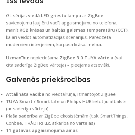
Īss ievads
GL sērijas
viedā LED griestu lampa
ar
ZigBee
savienojumu ļauj ērti vadīt apgaismojumu no telefona,
mainīt
RGB krāsas
un
baltās gaismas temperatūru (CCT)
,
kā arī veidot automatizācijas scenārijus. Paredzēta
moderniem interjeriem, korpusa krāsa:
melna
.
Uzmanību:
nepieciešama
ZigBee 3.0 TUYA vārteja
(vai
cita saderīga ZigBee vārteja) – pieejama atsevišķi.
Galvenās priekšrocības
Attālināta vadība
no viedtālruņa, izmantojot ZigBee
TUYA Smart / Smart Life
un
Philips HUE
lietotņu atbalsts
(ar saderīgu vārteju)
Plaša saderība
ar ZigBee ekosistēmām (t.sk. SmartThings,
Conbee, TRÅDFRI u.c. atkarībā no vārtejas)
11 gatavas apgaismojuma ainas