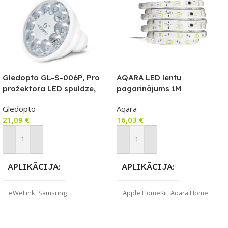
Gledopto GL-S-006P, Pro
AQARA LED lentu
prožektora LED spuldze,
pagarinājums 1M
GU10, 5W RGB+CCT, ar
Gledopto
Aqara
Zigbee + RF protokoliem,
21,09
€
16,03
€
saderīgs ar eWeLink / Tuya
/ SmartThings / Philips Hue
Pievienot Grozam
Pievienot Grozam
APLIKĀCIJA
APLIKĀCIJA
eWeLink
,
Samsung
Apple HomeKit
,
Aqara Home
SmartThings
,
Tuya Smart
ZĪMOLS
Aqara