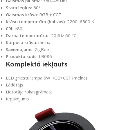
Gaismas plūsma:
350–450 lm
Stara leņķis:
60°
Gaismas krāsa:
RGB + CCT
Krāsu temperatūra (baltais):
2200–6500 K
CRI:
>80
Darba temperatūra:
-20 līdz 60 °C
Korpusa krāsa:
melna
Savienojums:
ZigBee
Produkta kods:
LB086
Komplektā iekļauts
LED griestu lampa 6W RGB+CCT (melna)
Lādētājs
Lietotāja rokasgrāmata
Iepakojums