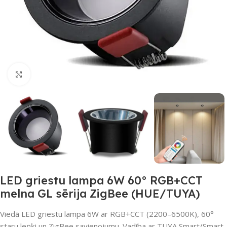
Noklikšķiniet, lai palielinātu
LED griestu lampa 6W 60° RGB+CCT
melna GL sērija ZigBee (HUE/TUYA)
Viedā LED griestu lampa 6W ar RGB+CCT (2200–6500K), 60°
staru leņķi un ZigBee savienojumu. Vadība ar TUYA Smart/Smart