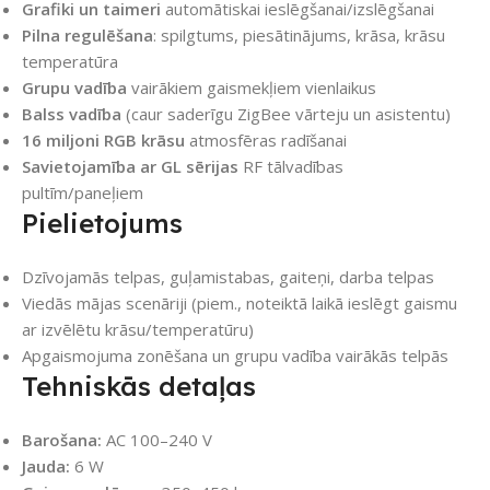
Grafiki un taimeri
automātiskai ieslēgšanai/izslēgšanai
Pilna regulēšana
: spilgtums, piesātinājums, krāsa, krāsu
temperatūra
Grupu vadība
vairākiem gaismekļiem vienlaikus
Balss vadība
(caur saderīgu ZigBee vārteju un asistentu)
16 miljoni RGB krāsu
atmosfēras radīšanai
Savietojamība ar GL sērijas
RF tālvadības
pultīm/paneļiem
Pielietojums
Dzīvojamās telpas, guļamistabas, gaiteņi, darba telpas
Viedās mājas scenāriji (piem., noteiktā laikā ieslēgt gaismu
ar izvēlētu krāsu/temperatūru)
Apgaismojuma zonēšana un grupu vadība vairākās telpās
Tehniskās detaļas
Barošana:
AC 100–240 V
Jauda:
6 W