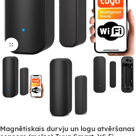
Noklikšķiniet, lai palielinātu
Magnētiskais durvju un logu atvēršanas