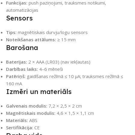
Funkcijas:
push paziņojumi, trauksmes notikumi,
automatizācijas
Sensors
Tips:
magnētiskais durvju/logu sensors
Noteikšanas attālums:
≥ 15 mm
Barošana
Baterijas:
2 × AAA (LR03) (nav iekļautas)
Darbības laiks:
4–6 mēneši
Patēriņš:
gaidīšanas režīmā ≤ 10 μA; trauksmes režīmā ≤
160 mA
Izmēri un materiāls
Galvenais modulis:
7,2 × 2,5 × 2 cm
Magnētiskais modulis:
4,6 × 1,5 × 1,1 cm
Materiāls:
ABS
Sertifikācija:
CE