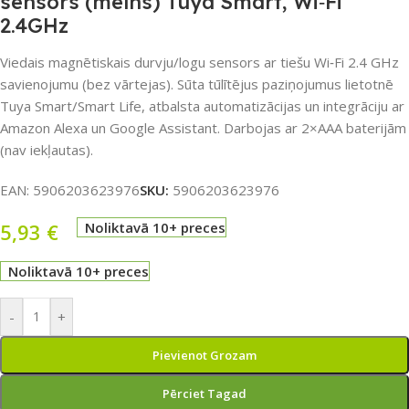
sensors (melns) Tuya Smart, Wi‑Fi
2.4GHz
Viedais magnētiskais durvju/logu sensors ar tiešu Wi‑Fi 2.4 GHz
savienojumu (bez vārtejas). Sūta tūlītējus paziņojumus lietotnē
Tuya Smart/Smart Life, atbalsta automatizācijas un integrāciju ar
Amazon Alexa un Google Assistant. Darbojas ar 2×AAA baterijām
(nav iekļautas).
EAN:
5906203623976
SKU:
5906203623976
5,93
€
Noliktavā 10+ preces
Noliktavā 10+ preces
-
+
Pievienot Grozam
Pērciet Tagad