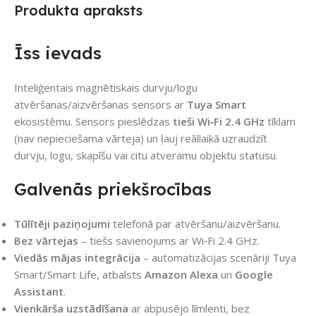
Produkta apraksts
Īss ievads
Inteliģentais magnētiskais durvju/logu
atvēršanas/aizvēršanas sensors ar
Tuya Smart
ekosistēmu. Sensors pieslēdzas
tieši Wi‑Fi 2.4 GHz
tīklam
(nav nepieciešama vārteja) un ļauj reāllaikā uzraudzīt
durvju, logu, skapīšu vai citu atveramu objektu statusu.
Galvenās priekšrocības
Tūlītēji paziņojumi
telefonā par atvēršanu/aizvēršanu.
Bez vārtejas
– tiešs savienojums ar Wi‑Fi 2.4 GHz.
Viedās mājas integrācija
– automatizācijas scenāriji Tuya
Smart/Smart Life, atbalsts
Amazon Alexa
un
Google
Assistant
.
Vienkārša uzstādīšana
ar abpusējo līmlenti, bez