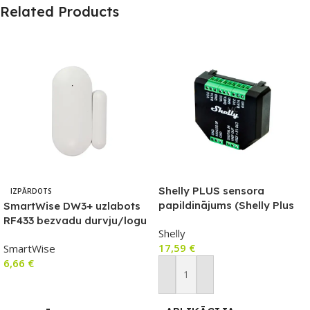
Related Products
Shelly PLUS sensora
IZPĀRDOTS
papildinājums (Shelly Plus
SmartWise DW3+ uzlabots
sērijas relejiem)
RF433 bezvadu durvju/logu
Shelly
sensors (saderīgs ar
17,59
€
SmartWise
eWeLink)
6,66
€
Pievienot Grozam
Lasīt Vairāk