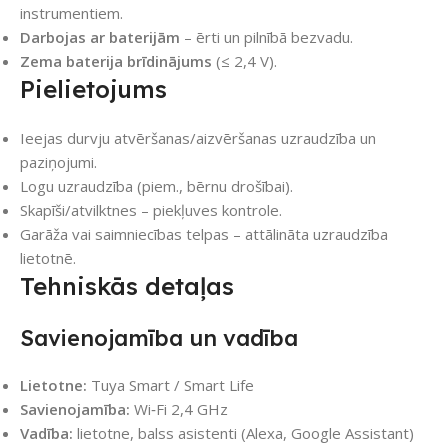
instrumentiem.
Darbojas ar baterijām
– ērti un pilnībā bezvadu.
Zema baterija brīdinājums
(≤ 2,4 V).
Pielietojums
Ieejas durvju atvēršanas/aizvēršanas uzraudzība un
paziņojumi.
Logu uzraudzība (piem., bērnu drošībai).
Skapīši/atvilktnes – piekļuves kontrole.
Garāža vai saimniecības telpas – attālināta uzraudzība
lietotnē.
Tehniskās detaļas
Savienojamība un vadība
Lietotne:
Tuya Smart / Smart Life
Savienojamība:
Wi‑Fi 2,4 GHz
Vadība:
lietotne, balss asistenti (Alexa, Google Assistant)