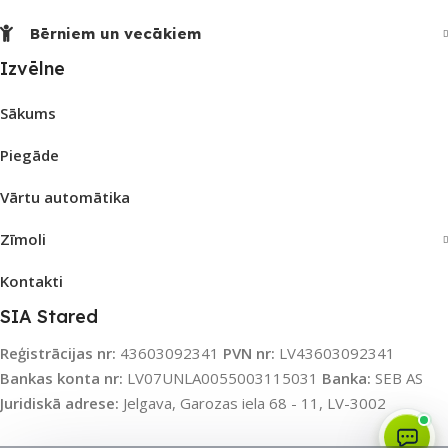
Bērniem un vecākiem
Izvēlne
Sākums
Piegāde
Vārtu automātika
Zīmoli
Kontakti
SIA Stared
Reģistrācijas nr:
43603092341
PVN nr:
LV43603092341
Bankas konta nr:
LV07UNLA0055003115031
Banka:
SEB AS
Juridiskā adrese:
Jelgava, Garozas iela 68 - 11, LV-3002