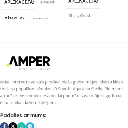
APLIKĀCIJA
APLIKĀCIJA
eWeLink
Shelly Cloud
ZĪMOLS
SmartWise
ZĪMOLS
Shelly
SAVIENOJUMS
PIEEJAMS UZREIZ
Jā
RF raidītājs
UZREIZ PIEEJAMAIS
PIEEJAMS UZREIZ
SKAITS
Nē
Mūsu interneta veikals piedāvā plašu gudro mājas iekārtu klāstu,
4
tostarp populāras zīmolus kā Sonoff, Aqara un Shelly. Pie mums
atradīsiet visu nepieciešamo, lai padarītu savu mājokli gudru un
UZREIZ PIEEJAMAIS
ērtu ar tikai dažiem klikšķiem.
SKAITS
Padalies ar mums: