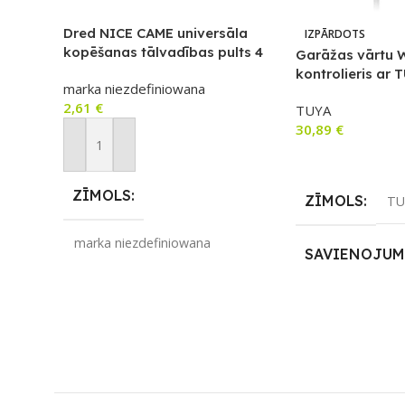
Dred NICE CAME universāla
IZPĀRDOTS
kopēšanas tālvadības pults 4
Garāžas vārtu W
kanāli RF 433.92 MHz (fiksētais
kontrolieris ar 
marka niezdefiniowana
kods)
sensoru (SWT03
2,61
€
TUYA
30,89
€
Pievienot Grozam
Lasīt Vairāk
ZĪMOLS
ZĪMOLS
TU
marka niezdefiniowana
SAVIENOJUM
SAVIENOJUMS
2,4GHz
,
Wi-Fi
RF raidītājs
APLIKĀCIJA
PIEEJAMS UZREIZ
Nē
Amazon Alexa
,