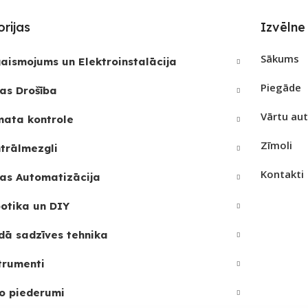
Google Home
PIEE
 Smart
rijas
Izvēlne
PIEEJAMS UZREIZ
Jā
REIZ
Nē
UZRE
Sākums
aismojums un Elektroinstalācija
SKAI
UZREIZ PIEEJAMAIS
Piegāde
JAMAIS
as Drošība
SKAITS
1
Vārtu au
mata kontrole
2
Zīmoli
trālmezgli
Kontakti
as Automatizācija
otika un DIY
dā sadzīves tehnika
trumenti
o piederumi