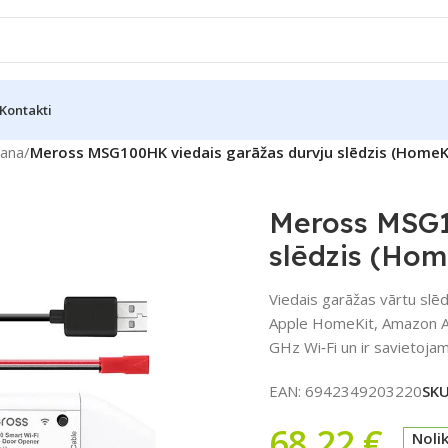
Kontakti
šana
/
Meross MSG100HK viedais garāžas durvju slēdzis (HomeK
Meross MSG1
slēdzis (Hom
Viedais garāžas vārtu slē
Apple HomeKit, Amazon Al
GHz Wi‑Fi un ir savietoja
EAN:
6942349203220
SK
68,22
€
Noli