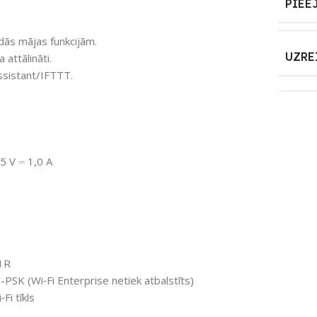
PIEE
ās mājas funkcijām.
UZRE
attālināti.
ssistant/IFTTT.
 5 V ⎓ 1,0 A
1R
K (Wi‑Fi Enterprise netiek atbalstīts)
Fi tīkls