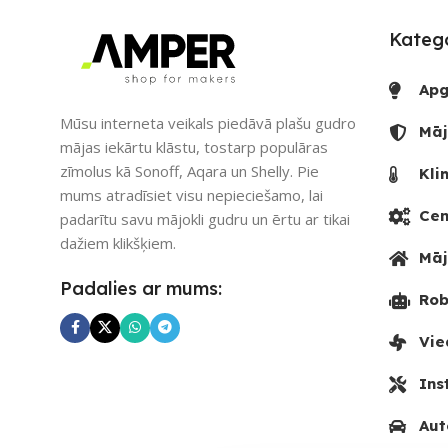
Smart Life
,
Tuya
Katego
UZREIZ PIEEJAMAIS
SKAITS
PIEEJAMS UZ
Apg
Mūsu interneta veikals piedāvā plašu gudro
UZREIZ PIEE
Māj
mājas iekārtu klāstu, tostarp populāras
SKAITS
zīmolus kā Sonoff, Aqara un Shelly. Pie
Kli
mums atradīsiet visu nepieciešamo, lai
Cen
padarītu savu mājokli gudru un ērtu ar tikai
dažiem klikšķiem.
Māj
Padalies ar mums:
Rob
Vie
Ins
Aut