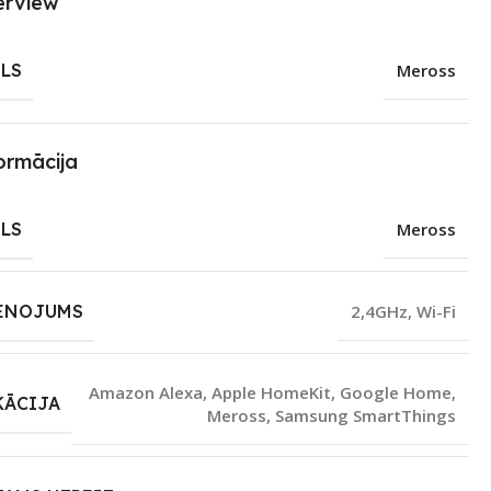
erview
LS
Meross
ormācija
LS
Meross
ENOJUMS
2,4GHz
,
Wi-Fi
Amazon Alexa
,
Apple HomeKit
,
Google Home
,
KĀCIJA
Meross
,
Samsung SmartThings