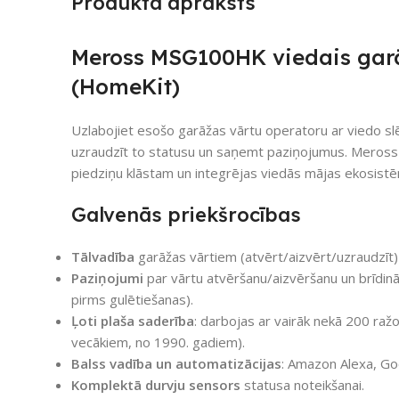
Produkta apraksts
Meross MSG100HK viedais garā
(HomeKit)
Uzlabojiet esošo garāžas vārtu operatoru ar viedo slēdz
uzraudzīt to statusu un saņemt paziņojumus. Meros
piedziņu klāstam un integrējas viedās mājas ekosist
Galvenās priekšrocības
Tālvadība
garāžas vārtiem (atvērt/aizvērt/uzraudzīt) 
Paziņojumi
par vārtu atvēršanu/aizvēršanu un brīdinājum
pirms gulētiešanas).
Ļoti plaša saderība
: darbojas ar vairāk nekā 200 raž
vecākiem, no 1990. gadiem).
Balss vadība un automatizācijas
: Amazon Alexa, Go
Komplektā durvju sensors
statusa noteikšanai.