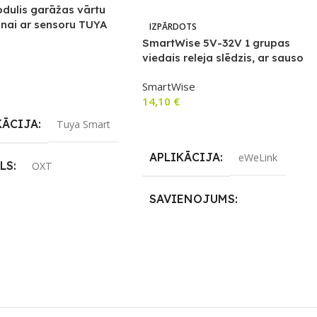
dulis garāžas vārtu
anai ar sensoru TUYA
IZPĀRDOTS
SmartWise 5V-32V 1 grupas
viedais releja slēdzis, ar sauso
kontaktu un mirkļa slēdzi,
SmartWise
saderīgs ar eWeLink/Sonoff,
not Grozam
14,10
€
Wi-Fi + RF
KĀCIJA
Tuya Smart
Lasīt Vairāk
APLIKĀCIJA
eWeLink
LS
OXT
SAVIENOJUMS
ENOJUMS
Wi-Fi
RF uztvērējs
,
Wi-Fi
AS SPRIEGUMS
ZĪMOLS
SmartWise