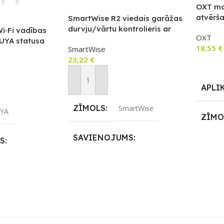
OXT mo
atvērš
SmartWise R2 viedais garāžas
WiFi
durvju/vārtu kontrolieris ar
i‑Fi vadības
OXT
statusa sensoru (Wi‑Fi,
TUYA statusa
18,55
€
SmartWise
eWeLink)
1)
23,22
€
Pievie
Pievienot Grozam
APLI
ZĪMOLS
SmartWise
YA
ZĪMO
SAVIENOJUMS
S
SAVI
2,4GHz
,
Wi-Fi
IEEJ
APLIKĀCIJA
230v
Amazon Alexa
,
eWeLink
,
Google Home
,