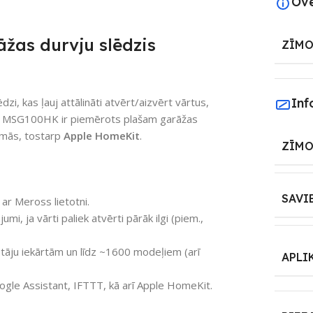
Ov
žas durvju slēdzis
ZĪMO
i, kas ļauj attālināti atvērt/aizvērt vārtus,
Inf
s MSG100HK ir piemērots plašam garāžas
ēmās, tostarp
Apple HomeKit
.
ZĪMO
SAVI
ar Meross lietotni.
i, ja vārti paliek atvērti pārāk ilgi (piem.,
otāju iekārtām un līdz ~1600 modeļiem (arī
APLI
ogle Assistant, IFTTT, kā arī Apple HomeKit.