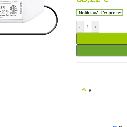
Noliktavā 10+ preces
-
+
ātu
9