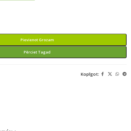
Pievienot Grozam
Pērciet Tagad
Kopīgot: