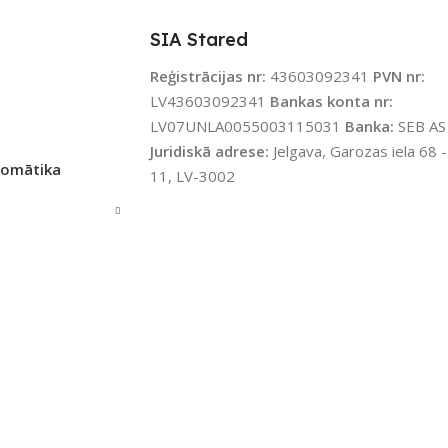
PIEEJAMS UZREIZ
Nē
JAMS UZREIZ
Jā
SIA Stared
UZREIZ PIEEJAMAIS
IZ PIEEJAMAIS
Reģistrācijas nr:
43603092341
PVN nr:
SKAITS
TS
LV43603092341
Bankas konta nr:
LV07UNLA0055003115031
Banka:
SEB AS
Juridiskā adrese:
Jelgava, Garozas iela 68 -
tomātika
11, LV-3002