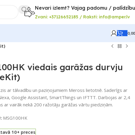
Nevari izlemt? Vajag padomu / palīdzīb
Zvani: +37126652185 / Raksti: info@amper.lv
0,0
it)
00HK viedais garāžas durvju
eKit)
dzis ar tālvadību un paziņojumiem Meross lietotnē. Saderīgs ar
exa, Google Assistant, SmartThings un IFTTT. Darbojas ar 2,4
ms ar vairāk nekā 200 ražotāju garāžas vārtu piedziņām.
U:
MSG100HK
ktavā 10+ preces