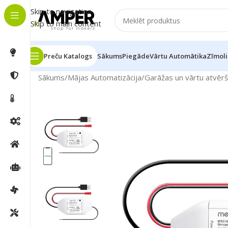
Skip to navigation
Skip to main content
Preču Katalogs
Sākums
Piegāde
Vārtu Automātika
Zīmoli
Sākums
/
Mājas Automatizācija
/
Garāžas un vārtu atvēr