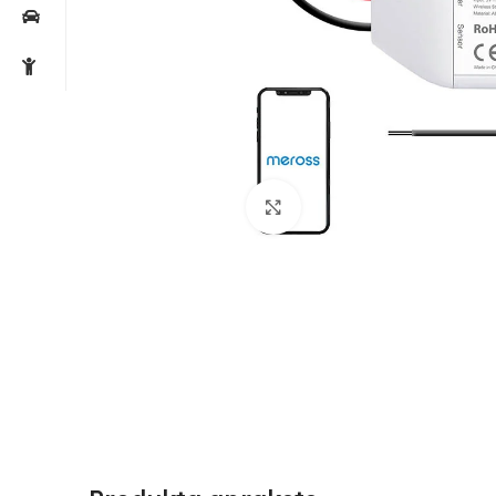
Noklikšķiniet, lai palielin