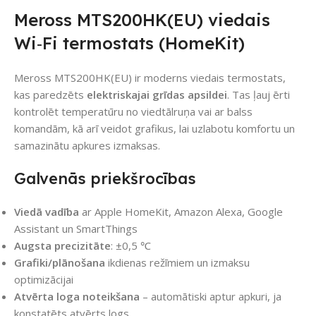
Meross MTS200HK(EU) viedais
Wi‑Fi termostats (HomeKit)
Meross MTS200HK(EU) ir moderns viedais termostats,
kas paredzēts
elektriskajai grīdas apsildei
. Tas ļauj ērti
kontrolēt temperatūru no viedtālruņa vai ar balss
komandām, kā arī veidot grafikus, lai uzlabotu komfortu un
samazinātu apkures izmaksas.
Galvenās priekšrocības
Viedā vadība
ar Apple HomeKit, Amazon Alexa, Google
Assistant un SmartThings
Augsta precizitāte
: ±0,5 ℃
Grafiki/plānošana
ikdienas režīmiem un izmaksu
optimizācijai
Atvērta loga noteikšana
– automātiski aptur apkuri, ja
konstatēts atvērts logs