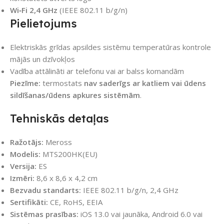
Wi‑Fi 2,4 GHz
(IEEE 802.11 b/g/n)
Pielietojums
Elektriskās grīdas apsildes sistēmu temperatūras kontrole
mājās un dzīvokļos
Vadība attālināti ar telefonu vai ar balss komandām
Piezīme:
termostats
nav saderīgs ar katliem vai ūdens
sildīšanas/ūdens apkures sistēmām
.
Tehniskās detaļas
Ražotājs:
Meross
Modelis:
MTS200HK(EU)
Versija:
ES
Izmēri:
8,6 x 8,6 x 4,2 cm
Bezvadu standarts:
IEEE 802.11 b/g/n, 2,4 GHz
Sertifikāti:
CE, RoHS, EEIA
Sistēmas prasības:
iOS 13.0 vai jaunāka, Android 6.0 vai