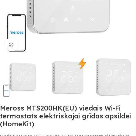
Noklikšķiniet, lai palielinātu
Meross MTS200HK(EU) viedais Wi‑Fi
termostats elektriskajai grīdas apsildei
(HomeKit)