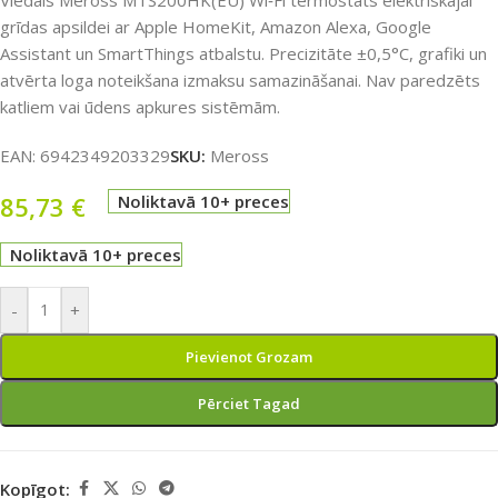
Viedais Meross MTS200HK(EU) Wi‑Fi termostats elektriskajai
grīdas apsildei ar Apple HomeKit, Amazon Alexa, Google
Assistant un SmartThings atbalstu. Precizitāte ±0,5°C, grafiki un
atvērta loga noteikšana izmaksu samazināšanai. Nav paredzēts
katliem vai ūdens apkures sistēmām.
EAN:
6942349203329
SKU:
Meross
85,73
€
Noliktavā 10+ preces
Noliktavā 10+ preces
-
+
Pievienot Grozam
Pērciet Tagad
Kopīgot: