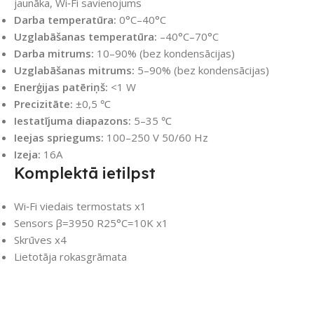
jaunāka, Wi‑Fi savienojums
Darba temperatūra:
0°C–40°C
Uzglabāšanas temperatūra:
–40°C–70°C
Darba mitrums:
10–90% (bez kondensācijas)
Uzglabāšanas mitrums:
5–90% (bez kondensācijas)
Enerģijas patēriņš:
<1 W
Precizitāte:
±0,5 ℃
Iestatījuma diapazons:
5–35 ℃
Ieejas spriegums:
100–250 V 50/60 Hz
Izeja:
16A
Komplektā ietilpst
Wi‑Fi viedais termostats x1
Sensors β=3950 R25°C=10K x1
Skrūves x4
Lietotāja rokasgrāmata