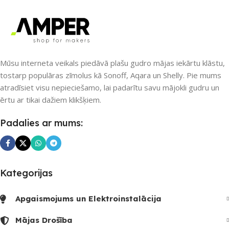
5
1
ZĪMOLS
Sonoff
Mūsu interneta veikals piedāvā plašu gudro mājas iekārtu klāstu,
SAVIENOJUMS
tostarp populāras zīmolus kā Sonoff, Aqara un Shelly. Pie mums
Wi-Fi
atradīsiet visu nepieciešamo, lai padarītu savu mājokli gudru un
ērtu ar tikai dažiem klikšķiem.
Padalies ar mums:
Kategorijas
Apgaismojums un Elektroinstalācija
Mājas Drošība