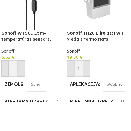
Sonoff WTS01 1.5m-
Sonoff TH20 Elite (R3) WiFi
temperatūras sensors,
viedais termostats
sader ar Sonoff TH Elite A16
(230V/20A un NO/NC
Sonoff
Sonoff
un Sonoff TH Elite A20
sausais kontakts) ar
6,63
€
19,70
€
sensora ieeju un LCD ekrānu
(THR320D)
Pievienot Grozam
Pievienot Grozam
ZĪMOLS
APLIKĀCIJA
Sonoff
eWeLink
PIEEJAMS UZREIZ
PIEEJAMS UZREIZ
Jā
Jā
UZREIZ PIEEJAMAIS
UZREIZ PIEEJAMAIS
SKAITS
SKAITS