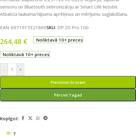
sensoru un Bluetooth sinhronizāciju ar Smart Life lietotni.
Atbalsta laukuma/tilpuma aprēķinus un mērījumu saglabāšanu.
EAN:
6971915321860
SKU:
DP 20 Pro 100
264,48
€
Noliktavā 10+ preces
Noliktavā 10+ preces
-
+
Pievienot Grozam
Pērciet Tagad
Kopīgot:
7