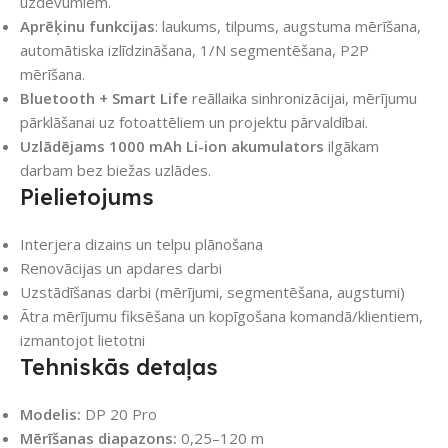
uzdevumiem.
Aprēķinu funkcijas
: laukums, tilpums, augstuma mērīšana,
automātiska izlīdzināšana, 1/N segmentēšana, P2P
mērīšana.
Bluetooth + Smart Life
reāllaika sinhronizācijai, mērījumu
pārklāšanai uz fotoattēliem un projektu pārvaldībai.
Uzlādējams 1000 mAh Li-ion akumulators
ilgākam
darbam bez biežas uzlādes.
Pielietojums
Interjera dizains un telpu plānošana
Renovācijas un apdares darbi
Uzstādīšanas darbi (mērījumi, segmentēšana, augstumi)
Ātra mērījumu fiksēšana un kopīgošana komandā/klientiem,
izmantojot lietotni
Tehniskās detaļas
Modelis:
DP 20 Pro
Mērīšanas diapazons:
0,25–120 m