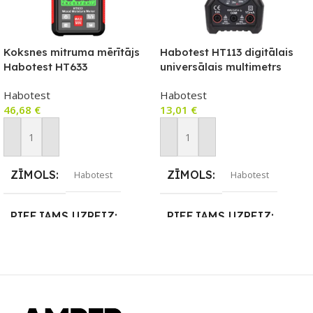
Koksnes mitruma mērītājs
Habotest HT113 digitālais
Habotest HT633
universālais multimetrs
Habotest
Habotest
46,68
€
13,01
€
Pievienot Grozam
Pievienot Grozam
ZĪMOLS
ZĪMOLS
Habotest
Habotest
PIEEJAMS UZREIZ
PIEEJAMS UZREIZ
Nē
Nē
UZREIZ PIEEJAMAIS
UZREIZ PIEEJAMAIS
SKAITS
SKAITS