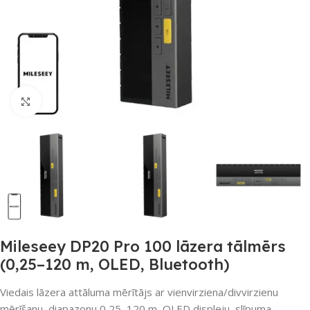
Noklikšķiniet, lai palielinātu
Mileseey DP20 Pro 100 lāzera tālmērs
(0,25–120 m, OLED, Bluetooth)
Viedais lāzera attāluma mērītājs ar vienvirziena/divvirzienu
mērīšanu, diapazonu 0,25–120 m, OLED displeju, slīpuma