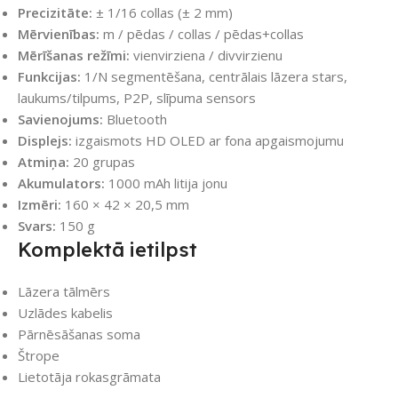
Precizitāte:
± 1/16 collas (± 2 mm)
Mērvienības:
m / pēdas / collas / pēdas+collas
Mērīšanas režīmi:
vienvirziena / divvirzienu
Funkcijas:
1/N segmentēšana, centrālais lāzera stars,
laukums/tilpums, P2P, slīpuma sensors
Savienojums:
Bluetooth
Displejs:
izgaismots HD OLED ar fona apgaismojumu
Atmiņa:
20 grupas
Akumulators:
1000 mAh litija jonu
Izmēri:
160 × 42 × 20,5 mm
Svars:
150 g
Komplektā ietilpst
Lāzera tālmērs
Uzlādes kabelis
Pārnēsāšanas soma
Štrope
Lietotāja rokasgrāmata