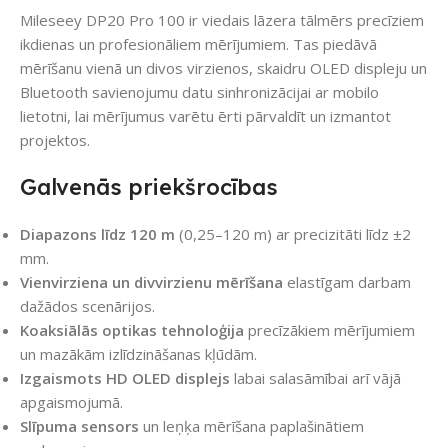
Mileseey DP20 Pro 100 ir viedais lāzera tālmērs precīziem
ikdienas un profesionāliem mērījumiem. Tas piedāvā
mērīšanu vienā un divos virzienos, skaidru OLED displeju un
Bluetooth savienojumu datu sinhronizācijai ar mobilo
lietotni, lai mērījumus varētu ērti pārvaldīt un izmantot
projektos.
Galvenās priekšrocības
Diapazons līdz 120 m
(0,25–120 m) ar precizitāti līdz ±2
mm.
Vienvirziena un divvirzienu mērīšana
elastīgam darbam
dažādos scenārijos.
Koaksiālās optikas tehnoloģija
precīzākiem mērījumiem
un mazākām izlīdzināšanas kļūdām.
Izgaismots HD OLED displejs
labai salasāmībai arī vājā
apgaismojumā.
Slīpuma sensors
un leņķa mērīšana paplašinātiem