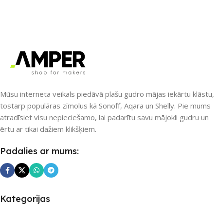
Nē
Nē
UZREIZ PIEEJAMAIS
UZREIZ PIEEJAMAIS
SKAITS
SKAITS
Mūsu interneta veikals piedāvā plašu gudro mājas iekārtu klāstu,
tostarp populāras zīmolus kā Sonoff, Aqara un Shelly. Pie mums
atradīsiet visu nepieciešamo, lai padarītu savu mājokli gudru un
ērtu ar tikai dažiem klikšķiem.
Padalies ar mums:
Kategorijas