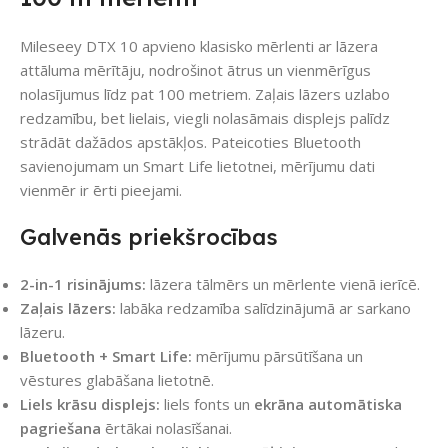
Mileseey DTX 10 apvieno klasisko mērlenti ar lāzera
attāluma mērītāju, nodrošinot ātrus un vienmērīgus
nolasījumus līdz pat 100 metriem. Zaļais lāzers uzlabo
redzamību, bet lielais, viegli nolasāmais displejs palīdz
strādāt dažādos apstākļos. Pateicoties Bluetooth
savienojumam un Smart Life lietotnei, mērījumu dati
vienmēr ir ērti pieejami.
Galvenās priekšrocības
2-in-1 risinājums:
lāzera tālmērs un mērlente vienā ierīcē.
Zaļais lāzers:
labāka redzamība salīdzinājumā ar sarkano
lāzeru.
Bluetooth + Smart Life:
mērījumu pārsūtīšana un
vēstures glabāšana lietotnē.
Liels krāsu displejs:
liels fonts un
ekrāna automātiska
pagriešana
ērtākai nolasīšanai.