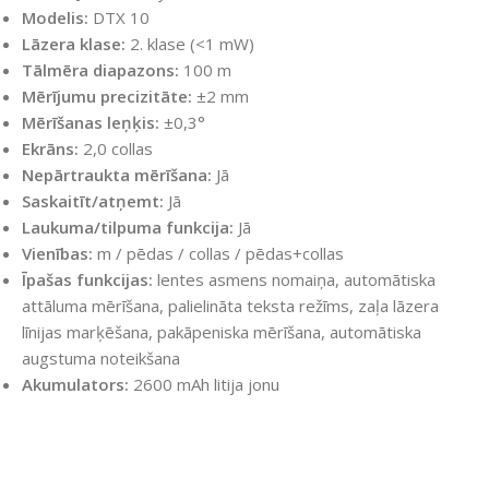
Modelis:
DTX 10
Lāzera klase:
2. klase (<1 mW)
Tālmēra diapazons:
100 m
Mērījumu precizitāte:
±2 mm
Mērīšanas leņķis:
±0,3°
Ekrāns:
2,0 collas
Nepārtraukta mērīšana:
Jā
Saskaitīt/atņemt:
Jā
Laukuma/tilpuma funkcija:
Jā
Vienības:
m / pēdas / collas / pēdas+collas
Īpašas funkcijas:
lentes asmens nomaiņa, automātiska
attāluma mērīšana, palielināta teksta režīms, zaļa lāzera
līnijas marķēšana, pakāpeniska mērīšana, automātiska
augstuma noteikšana
Akumulators:
2600 mAh litija jonu