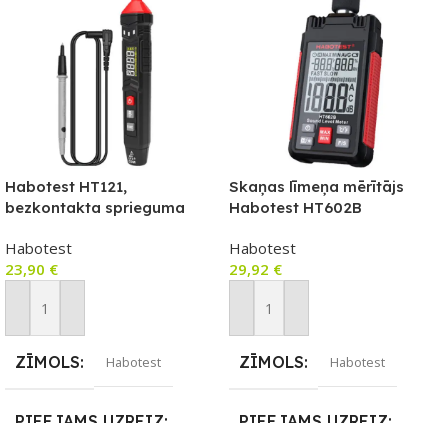
Habotest HT121,
Skaņas līmeņa mērītājs
bezkontakta sprieguma
Habotest HT602B
testeris / diodes testeris,
Habotest
Habotest
NCV, True RMS
23,90
€
29,92
€
Pievienot Grozam
Pievienot Grozam
ZĪMOLS
ZĪMOLS
Habotest
Habotest
PIEEJAMS UZREIZ
PIEEJAMS UZREIZ