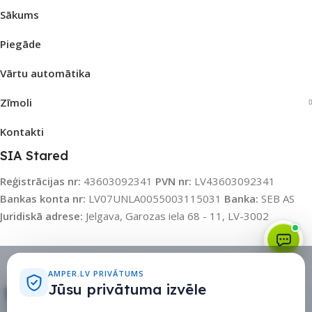
Sākums
Piegāde
Vārtu automātika
Zīmoli
Kontakti
SIA Stared
Reģistrācijas nr:
43603092341
PVN nr:
LV43603092341
Bankas konta nr:
LV07UNLA0055003115031
Banka:
SEB AS
Juridiskā adrese:
Jelgava, Garozas iela 68 - 11, LV-3002
Sīkdatņu politika
•
Sīkdatņu iestatījumi
•
Privātuma politika
AMPER.LV PRIVĀTUMS
Jūsu privātuma izvēle
Rati