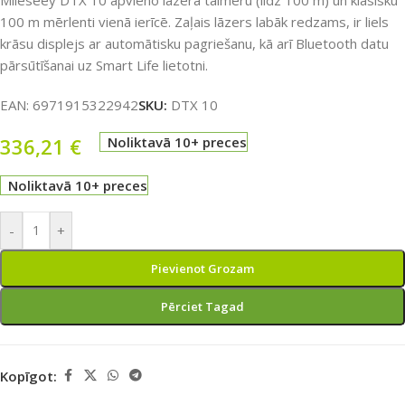
Mileseey DTX 10 apvieno lāzera tālmēru (līdz 100 m) un klasisku
100 m mērlenti vienā ierīcē. Zaļais lāzers labāk redzams, ir liels
krāsu displejs ar automātisku pagriešanu, kā arī Bluetooth datu
pārsūtīšanai uz Smart Life lietotni.
EAN:
6971915322942
SKU:
DTX 10
336,21
€
Noliktavā 10+ preces
Noliktavā 10+ preces
-
+
Pievienot Grozam
Pērciet Tagad
Kopīgot: