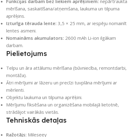
Funkcijas darbam bez liekiem aprēķiniem:
nepārtraukta
mērīšana, saskaitīšana/atņemšana, laukuma un tilpuma
aprēķins.
Izturīga tērauda lente:
3,5 × 25 mm, ar iespēju nomainīt
lentes asmeni.
Nomaināms akumulators:
2600 mAh Li-ion ilgākam
darbam.
Pielietojums
Telpu un āra attālumu mērīšana (būvniecība, remontdarbi,
montāža).
Ātri mērījumi ar lāzeru un precīzi tuvplāna mērījumi ar
mērlenti.
Objektu laukuma un tilpuma aprēķini.
Mērījumu fiksēšana un organizēšana mobilajā lietotnē,
strādājot vairākās vietās.
Tehniskās detaļas
Ražotājs:
Mileseey