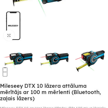
Noklikšķiniet, lai palielinātu
Mileseey DTX 10 lāzera attāluma
mērītājs ar 100 m mērlenti (Bluetooth,
zaļais lāzers)