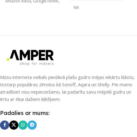
Amazon Alexa
,
Google Home
,
Yale Access
Nē
ZĪMOLS
Homey
UZREIZ PIEEJAMAIS
SKAITS
SAVIENOJUMS
APLIKĀCIJA
IR (infrared)
,
RF raidītājs
,
Wi-Fi
,
Z-Wave
,
ZigBee
Smart Life
,
Tuya Smart
Mūsu interneta veikals piedāvā plašu gudro mājas iekārtu klāstu,
PIEEJAMS UZREIZ
ZĪMOLS
Nous
tostarp populāras zīmolus kā Sonoff, Aqara un Shelly. Pie mums
atradīsiet visu nepieciešamo, lai padarītu savu mājokli gudru un
Nē
ērtu ar tikai dažiem klikšķiem.
SAVIENOJUMS
UZREIZ PIEEJAMAIS
Padalies ar mums:
Wi-Fi
,
ZigBee
SKAITS