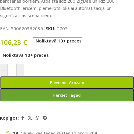
barošanas portiem. Atbalsta līdz 200 ZigBee un līdz 200
Bluetooth ierīcēm, piemērots lokālai automatizācijai un
signalizācijas scenārijiem.
EAN:
5906203620364
SKU:
T705
106,23
€
Noliktavā 10+ preces
Noliktavā 10+ preces
-
+
Pievienot Grozam
Pērciet Tagad
Kopīgot:
18
Cilvēki, kas tagad skatās šo produktu!