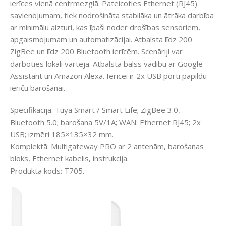
ierīces vienā centrmezglā. Pateicoties Ethernet (RJ45)
savienojumam, tiek nodrošināta stabilāka un ātrāka darbība
ar minimālu aizturi, kas īpaši noder drošības sensoriem,
apgaismojumam un automatizācijai. Atbalsta līdz 200
ZigBee un līdz 200 Bluetooth ierīcēm. Scenāriji var
darboties lokāli vārtejā. Atbalsta balss vadību ar Google
Assistant un Amazon Alexa. Ierīcei ir 2x USB porti papildu
ierīču barošanai.
Specifikācija: Tuya Smart / Smart Life; ZigBee 3.0,
Bluetooth 5.0; barošana 5V/1A; WAN: Ethernet RJ45; 2x
USB; izmēri 185×135×32 mm.
Komplektā: Multigateway PRO ar 2 antenām, barošanas
bloks, Ethernet kabelis, instrukcija.
Produkta kods: T705.