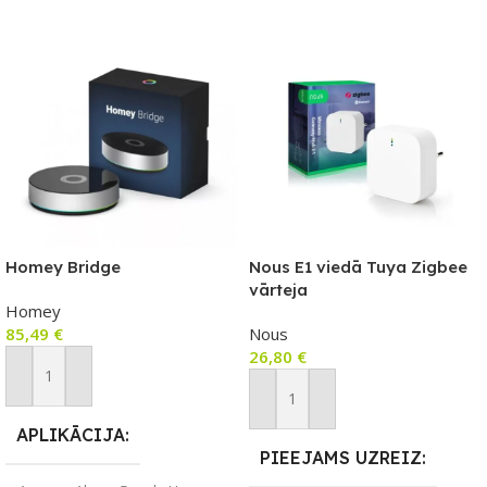
Homey Bridge
Nous E1 viedā Tuya Zigbee
vārteja
Homey
85,49
€
Nous
26,80
€
Pievienot Grozam
Pievienot Grozam
APLIKĀCIJA
PIEEJAMS UZREIZ