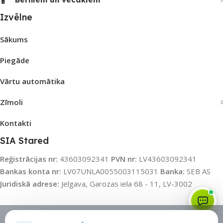
Izvēlne
Sākums
Piegāde
Vārtu automātika
Zīmoli
Kontakti
SIA Stared
Reģistrācijas nr:
43603092341
PVN nr:
LV43603092341
Bankas konta nr:
LV07UNLA0055003115031
Banka:
SEB AS
Juridiskā adrese:
Jelgava, Garozas iela 68 - 11, LV-3002
Sīkdatņu politika
•
Sīkdatņu iestatījumi
•
Privātuma politika