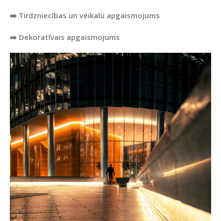
➡️ Tirdzniecības un veikalu apgaismojums
➡️ Dekoratīvais apgaismojums