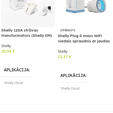
Shelly 120A strāvas
IZPĀRDOTS
transformators (Shelly EM)
Shelly Plug S mazs WiFi
viedais spraudnis ar jaudas
Shelly
mērītāju
20,56
€
Shelly
22,37
€
Pievienot Grozam
Lasīt Vairāk
APLIKĀCIJA
APLIKĀCIJA
Shelly Cloud
Shelly Cloud
ZĪMOLS
Shelly
ZĪMOLS
Shelly
PIEEJAMS UZREIZ
Jā