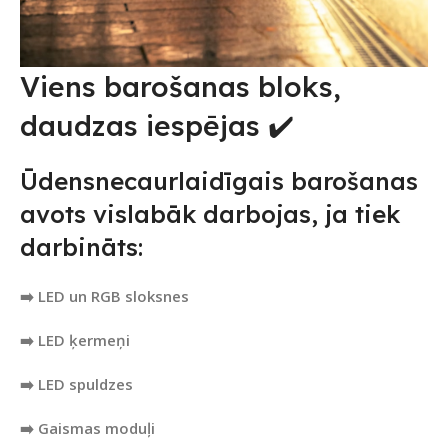
Viens barošanas bloks,
daudzas iespējas ✔️
Ūdensnecaurlaidīgais barošanas
avots vislabāk darbojas, ja tiek
darbināts:
➡️ LED un RGB sloksnes
➡️ LED ķermeņi
➡️ LED spuldzes
➡️ Gaismas moduļi