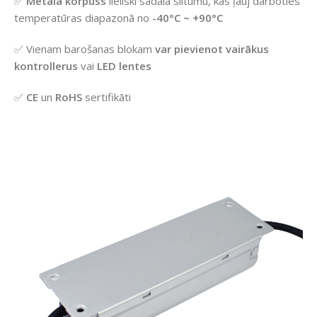
✅
Metāla korpuss
lieliski sadala siltumu, kas ļauj darboties
temperatūras diapazonā no
-40°C ~ +90°C
✅ Vienam barošanas blokam
var pievienot vairākus
kontrollerus
vai
LED lentes
✅
CE
un
RoHS
sertifikāti