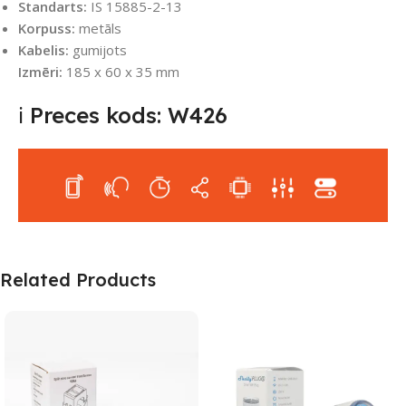
Standarts:
IS 15885-2-13
Korpuss:
metāls
Kabelis:
gumijots
Izmēri:
185 x 60 x 35 mm
ℹ️ Preces kods: W426
Related Products