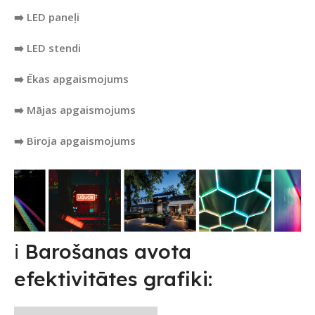
➡️ LED paneļi
➡️ LED stendi
➡️ Ēkas apgaismojums
➡️ Mājas apgaismojums
➡️ Biroja apgaismojums
ℹ️ Barošanas avota
efektivitātes grafiki: