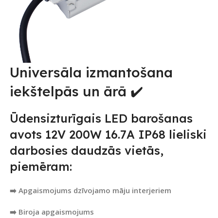
Universāla izmantošana
iekštelpās un ārā ✔️
Ūdensizturīgais LED barošanas
avots 12V 200W 16.7A IP68 lieliski
darbosies daudzās vietās,
piemēram:
➡️ Apgaismojums dzīvojamo māju interjeriem
➡️ Biroja apgaismojums