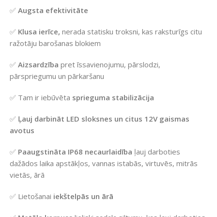
✅
Augsta efektivitāte
✅
Klusa ierīce,
nerada statisku troksni, kas raksturīgs citu
ražotāju barošanas blokiem
✅
Aizsardzība
pret īssavienojumu, pārslodzi,
pārspriegumu un pārkaršanu
✅ Tam ir iebūvēta
sprieguma stabilizācija
✅
Ļauj darbināt LED sloksnes un citus 12V gaismas
avotus
✅
Paaugstināta IP68 necaurlaidība
ļauj darboties
dažādos laika apstākļos, vannas istabās, virtuvēs, mitrās
vietās, ārā
✅ Lietošanai
iekštelpās un ārā