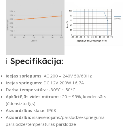
ℹ️ Specifikācija:
Ieejas spriegums:
AC 200 – 240V 50/60Hz
Izejas spriegums:
DC 12V 200W 16,7A
Darba temperatūra:
-30°C ~ 50°C
Apkārtējās vides mitrums:
20 ~ 99%, kondensāts
(ūdensizturīgs)
Aizsardzības klase:
IP68
Aizsardzība:
īssavienojums/pārslodze/sprieguma
pārslodze/temperatūras pārslodze