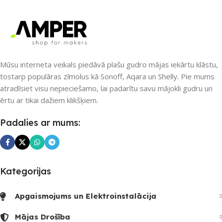
SAVIENOJUMS
Wi-Fi
UZREIZ PIEEJAMAIS
SKAITS
PIEEJAMS UZREIZ
1
Nē
Mūsu interneta veikals piedāvā plašu gudro mājas iekārtu klāstu,
tostarp populāras zīmolus kā Sonoff, Aqara un Shelly. Pie mums
atradīsiet visu nepieciešamo, lai padarītu savu mājokli gudru un
UZREIZ PIEEJAMAIS
ērtu ar tikai dažiem klikšķiem.
SKAITS
Padalies ar mums:
Kategorijas
Apgaismojums un Elektroinstalācija
Mājas Drošība