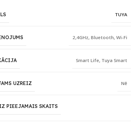
LS
TUYA
ENOJUMS
2,4GHz
,
Bluetooth
,
Wi-Fi
KĀCIJA
Smart Life
,
Tuya Smart
JAMS UZREIZ
Nē
IZ PIEEJAMAIS SKAITS