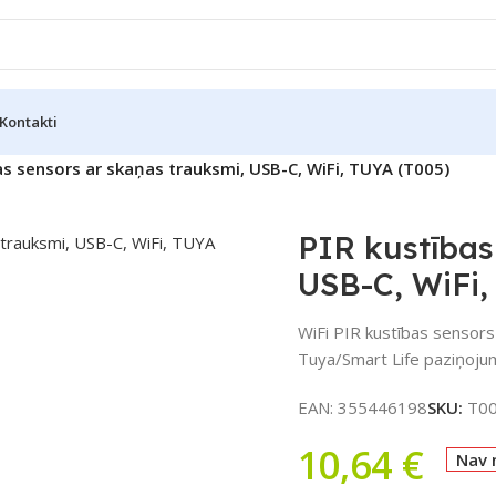
Kontakti
as sensors ar skaņas trauksmi, USB-C, WiFi, TUYA (T005)
ātu
PIR kustības
USB-C, WiFi,
WiFi PIR kustības sensors
Tuya/Smart Life paziņojum
EAN:
355446198
SKU:
T0
10,64
€
Nav 