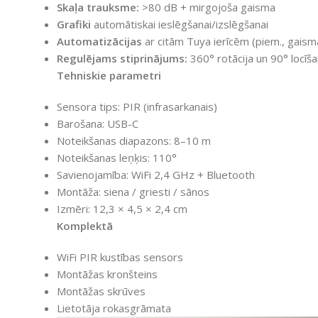
Skaļa trauksme:
>80 dB + mirgojoša gaisma
Grafiki
automātiskai ieslēgšanai/izslēgšanai
Automatizācijas
ar citām Tuya ierīcēm (piem., gaisma
Regulējams stiprinājums:
360° rotācija un 90° locīš
Tehniskie parametri
Sensora tips: PIR (infrasarkanais)
Barošana: USB-C
Noteikšanas diapazons: 8–10 m
Noteikšanas leņķis: 110°
Savienojamība: WiFi 2,4 GHz + Bluetooth
Montāža: siena / griesti / sānos
Izmēri: 12,3 × 4,5 × 2,4 cm
Komplektā
WiFi PIR kustības sensors
Montāžas kronšteins
Montāžas skrūves
Lietotāja rokasgrāmata