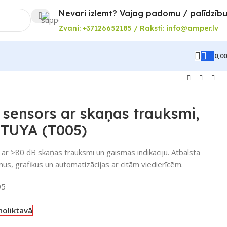
Nevari izlemt? Vajag padomu / palīdzīb
Zvani: +37126652185 / Raksti: info@amper.lv
0,0
 sensors ar skaņas trauksmi,
 TUYA (T005)
 ar >80 dB skaņas trauksmi un gaismas indikāciju. Atbalsta
us, grafikus un automatizācijas ar citām viedierīcēm.
05
noliktavā