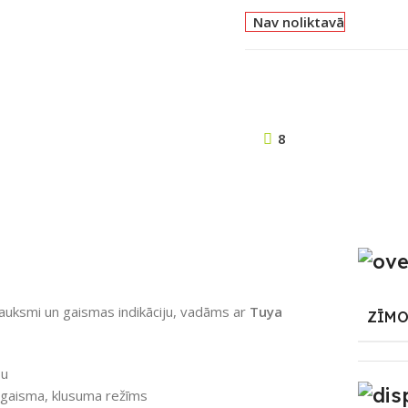
Nav noliktavā
8
auksmi un gaismas indikāciju, vadāms ar
Tuya
ZĪMO
bu
i gaisma, klusuma režīms