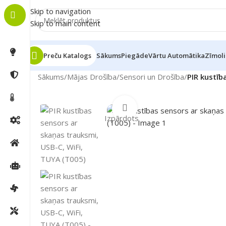
Skip to navigation
Skip to main content
Preču Katalogs
Sākums
Piegāde
Vārtu Automātika
Zīmoli
Sākums
/
Mājas Drošība
/
Sensori un Drošība
/
PIR kustīb
Noklikšķiniet, lai palielin
Izpārdots