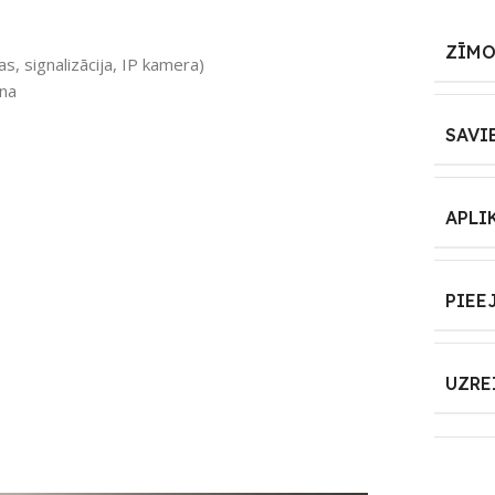
ZĪMO
s, signalizācija, IP kamera)
ana
SAVI
APLI
PIEE
UZRE