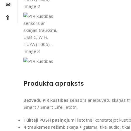
Produkta apraksts
Bezvadu PIR kustības sensors
ar iebūvētu skaņas tr
Smart / Smart Life
lietotni.
Tūlītēji PUSH paziņojumi
lietotnē, konstatējot kustī
4 trauksmes režīmi:
skaņa + gaisma, tikai audio, tika