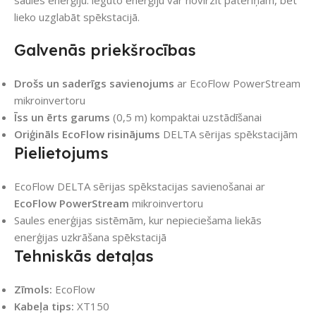
saules enerģiju: iegūto enerģiju var novirzīt patēriņam, bet
lieko uzglabāt spēkstacijā.
Galvenās priekšrocības
Drošs un saderīgs savienojums
ar EcoFlow PowerStream
mikroinvertoru
Īss un ērts garums
(0,5 m) kompaktai uzstādīšanai
Oriģināls EcoFlow risinājums
DELTA sērijas spēkstacijām
Pielietojums
EcoFlow DELTA sērijas spēkstacijas savienošanai ar
EcoFlow PowerStream
mikroinvertoru
Saules enerģijas sistēmām, kur nepieciešama liekās
enerģijas uzkrāšana spēkstacijā
Tehniskās detaļas
Zīmols:
EcoFlow
Kabeļa tips:
XT150