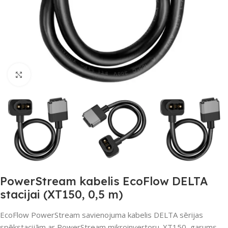
Noklikšķiniet, lai palielinātu
PowerStream kabelis EcoFlow DELTA
stacijai (XT150, 0,5 m)
EcoFlow PowerStream savienojuma kabelis DELTA sērijas
spēkstacijām ar PowerStream mikroinvertoru. XT150, garums