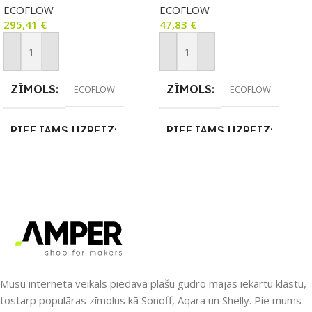
ECOFLOW
ECOFLOW
gab.)
295,41
€
47,83
€
Pievienot Grozam
Pievienot Grozam
ZĪMOLS
ZĪMOLS
ECOFLOW
ECOFLOW
PIEEJAMS UZREIZ
PIEEJAMS UZREIZ
Nē
Nē
UZREIZ PIEEJAMAIS
UZREIZ PIEEJAMAIS
SKAITS
SKAITS
Mūsu interneta veikals piedāvā plašu gudro mājas iekārtu klāstu,
tostarp populāras zīmolus kā Sonoff, Aqara un Shelly. Pie mums