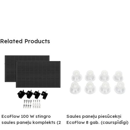
Related Products
EcoFlow 100 W stingro
Saules paneļu piesūcekņi
saules paneļu komplekts (2
EcoFlow 8 gab. (caurspīdīgi)
gab.) + montāžas kājas (2