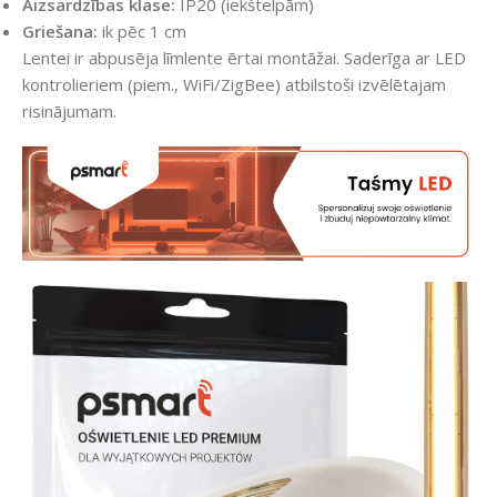
Aizsardzības klase:
IP20 (iekštelpām)
Griešana:
ik pēc 1 cm
Lentei ir abpusēja līmlente ērtai montāžai. Saderīga ar LED
kontrolieriem (piem., WiFi/ZigBee) atbilstoši izvēlētajam
risinājumam.