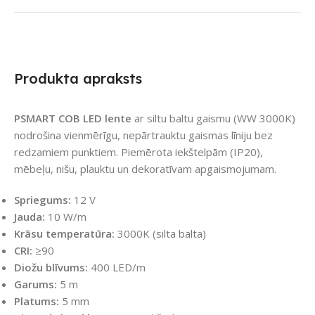
Produkta apraksts
PSMART COB LED lente
ar siltu baltu gaismu (WW 3000K)
nodrošina vienmērīgu, nepārtrauktu gaismas līniju bez
redzamiem punktiem. Piemērota iekštelpām (IP20),
mēbeļu, nišu, plauktu un dekoratīvam apgaismojumam.
Spriegums:
12 V
Jauda:
10 W/m
Krāsu temperatūra:
3000K (silta balta)
CRI:
≥90
Diožu blīvums:
400 LED/m
Garums:
5 m
Platums:
5 mm