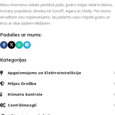
Nē
Mūsu interneta veikals piedāvā plašu gudro mājas iekārtu klāstu,
UZREIZ PIEEJAMAIS
SKAITS
tostarp populāras zīmolus kā Sonoff, Aqara un Shelly. Pie mums
atradīsiet visu nepieciešamo, lai padarītu savu mājokli gudru un
UZREIZ PIEEJAMAIS
ērtu ar tikai dažiem klikšķiem.
SKAITS
Padalies ar mums:
Kategorijas
Apgaismojums un Elektroinstalācija
Mājas Drošība
Klimata kontrole
Centrālmezgli