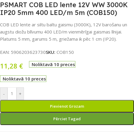
PSMART COB LED lente 12V WW 3000K
IP20 5mm 400 LED/m 5m (COB150)
COB LED lente ar siltu baltu gaismu (3000K), 12V barošanu un
augstu diožu blīvumu 400 LED/m vienmērīgai gaismas līnijai.
Platums 5 mm, garums 5 m, griežama ik pēc 1 cm (IP20).
EAN:
5906203623730
SKU:
COB150
11,28
€
Noliktavā 10 preces
Noliktavā 10 preces
-
+
Pievienot Grozam
Pērciet Tagad