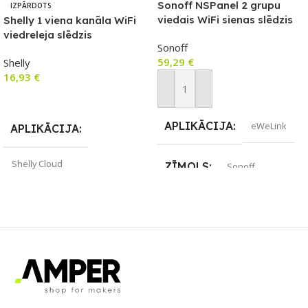
Sonoff NSPanel 2 grupu
IZPĀRDOTS
viedais WiFi sienas slēdzis
Shelly 1 viena kanāla WiFi
ar LED paneli, termostatu un
viedreleja slēdzis
Sonoff
viedās ainas slēdža funkciju
59,29
€
Shelly
16,93
€
Pievienot Grozam
Lasīt Vairāk
APLIKĀCIJA
eWeLink
APLIKĀCIJA
Shelly Cloud
ZĪMOLS
Sonoff
ZĪMOLS
Shelly
SAVIENOJUMS
Wi-Fi
SAVIENOJUMS
Wi-Fi
PIEEJAMS UZREIZ
PIEEJAMS UZREIZ
Nē