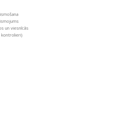
gaismošana
gaismojums
s un viesnīcās
kontrolieri)