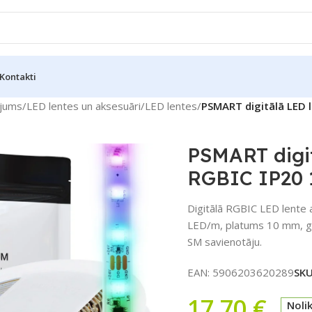
Kontakti
jums
/
LED lentes un aksesuāri
/
LED lentes
/
PSMART digitālā LED
PSMART digi
RGBIC IP20
Digitālā RGBIC LED lente
LED/m, platums 10 mm, ga
SM savienotāju.
EAN:
5906203620289
SK
17,70
€
Noli