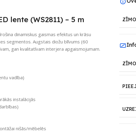
Ov
D lente (WS2811) – 5 m
ZĪMO
šina dinamiskus gaismas efektus un krāsu
entes segmentos. Augstais diožu blīvums (60
Inf
vam, gan kvalitatīvam interjera apgaismojumam.
ZĪMO
ntu vadība)
PIEE
rākās instalācijās
darbības)
UZRE
ontāžai nišās/mēbelēs