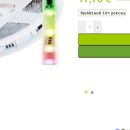
Noliktavā 10+ preces
-
+
ātu
4