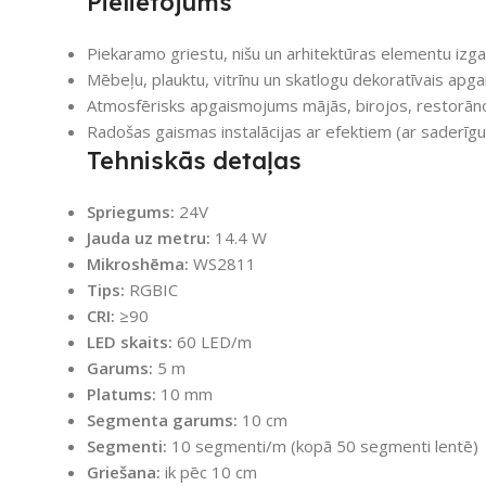
Pielietojums
Piekaramo griestu, nišu un arhitektūras elementu iz
Mēbeļu, plauktu, vitrīnu un skatlogu dekoratīvais ap
Atmosfērisks apgaismojums mājās, birojos, restorāno
Radošas gaismas instalācijas ar efektiem (ar saderīgu 
Tehniskās detaļas
Spriegums:
24V
Jauda uz metru:
14.4 W
Mikroshēma:
WS2811
Tips:
RGBIC
CRI:
≥90
LED skaits:
60 LED/m
Garums:
5 m
Platums:
10 mm
Segmenta garums:
10 cm
Segmenti:
10 segmenti/m (kopā 50 segmenti lentē)
Griešana:
ik pēc 10 cm