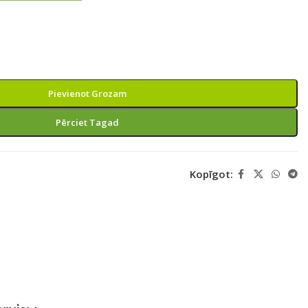
Pievienot Grozam
Pērciet Tagad
Kopīgot: