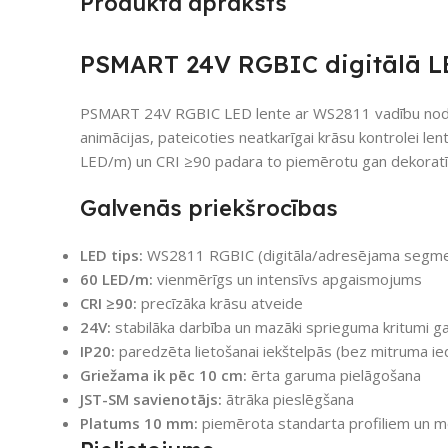
Produkta apraksts
PSMART 24V RGBIC digitālā LE
PSMART 24V RGBIC LED lente ar WS2811 vadību nodro
animācijas, pateicoties neatkarīgai krāsu kontrolei l
LED/m) un CRI ≥90 padara to piemērotu gan dekoratī
Galvenās priekšrocības
LED tips:
WS2811 RGBIC (digitāla/adresējama segme
60 LED/m:
vienmērīgs un intensīvs apgaismojums
CRI ≥90:
precīzāka krāsu atveide
24V:
stabilāka darbība un mazāki sprieguma kritumi ga
IP20:
paredzēta lietošanai iekštelpās (bez mitruma ie
Griežama ik pēc 10 cm:
ērta garuma pielāgošana
JST-SM savienotājs:
ātrāka pieslēgšana
Platums 10 mm:
piemērota standarta profiliem un m