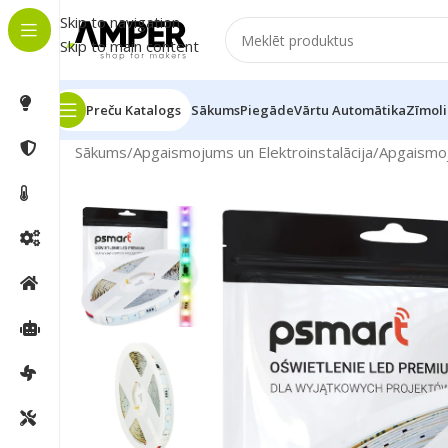
Skip to navigation
Skip to main content
Preču Katalogs
Sākums
Piegāde
Vārtu Automātika
Zīmoli
Sākums
/
Apgaismojums un Elektroinstalācija
/
Apgaismo