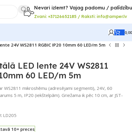
Nevari izlemt? Vajag padomu / palīdzīb
Zvani: +37126652185 / Raksti: info@amper.lv
0,0
 lente 24V WS2811 RGBIC IP20 10mm 60 LED/m 5m
tālā LED lente 24V WS2811
 10mm 60 LED/m 5m
 ar WS2811 mikroshēmu (adresējami segmenti), 24V, 60
rums 5 m, IP20 (iekštelpām). Griežama ik pēc 10 cm, ar JST-
U:
LD205
ktavā 10+ preces