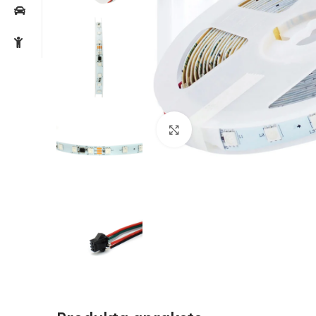
Noklikšķiniet, lai palielin