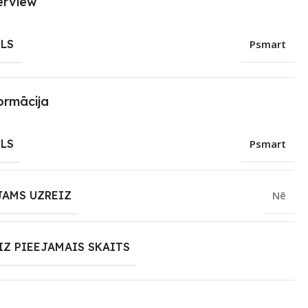
erview
LS
Psmart
ormācija
LS
Psmart
JAMS UZREIZ
Nē
IZ PIEEJAMAIS SKAITS