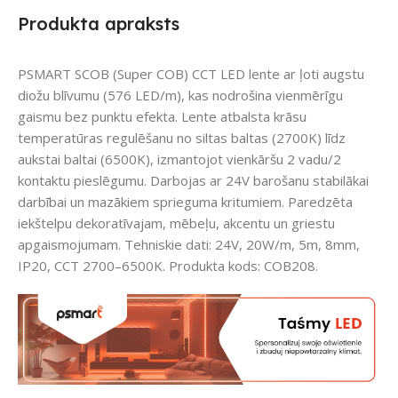
Produkta apraksts
PSMART SCOB (Super COB) CCT LED lente ar ļoti augstu
diožu blīvumu (576 LED/m), kas nodrošina vienmērīgu
gaismu bez punktu efekta. Lente atbalsta krāsu
temperatūras regulēšanu no siltas baltas (2700K) līdz
aukstai baltai (6500K), izmantojot vienkāršu 2 vadu/2
kontaktu pieslēgumu. Darbojas ar 24V barošanu stabilākai
darbībai un mazākiem sprieguma kritumiem. Paredzēta
iekštelpu dekoratīvajam, mēbeļu, akcentu un griestu
apgaismojumam. Tehniskie dati: 24V, 20W/m, 5m, 8mm,
IP20, CCT 2700–6500K. Produkta kods: COB208.