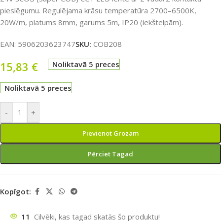
pieslēgumu. Regulējama krāsu temperatūra 2700–6500K,
20W/m, platums 8mm, garums 5m, IP20 (iekštelpām).
EAN:
5906203623747
SKU:
COB208
15,83
€
Noliktavā 5 preces
Noliktavā 5 preces
-
+
Pievienot Grozam
Pērciet Tagad
Kopīgot:
11
Cilvēki, kas tagad skatās šo produktu!