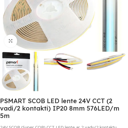
Noklikšķiniet, lai palielinātu
PSMART SCOB LED lente 24V CCT (2
vadi/2 kontakti) IP20 8mm 576LED/m
5m
24V SCOB (Super COB) CCT LED lente ar 2 vadu/2 kontaktu