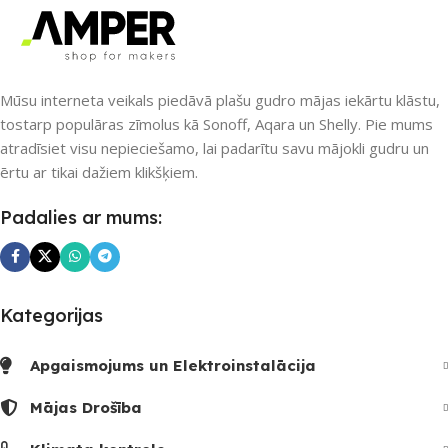
PIEEJAMS UZREIZ
Nē
Nē
Mūsu interneta veikals piedāvā plašu gudro mājas iekārtu klāstu,
UZREIZ PIEEJAMAIS
tostarp populāras zīmolus kā Sonoff, Aqara un Shelly. Pie mums
SKAITS
atradīsiet visu nepieciešamo, lai padarītu savu mājokli gudru un
UZREIZ PIEEJAMAIS
SKAITS
ērtu ar tikai dažiem klikšķiem.
Padalies ar mums:
Kategorijas
Apgaismojums un Elektroinstalācija
Mājas Drošība