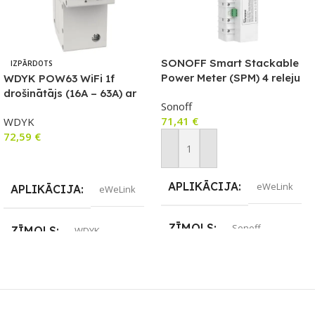
SONOFF Smart Stackable
IZPĀRDOTS
Power Meter (SPM) 4 releju
WDYK POW63 WiFi 1f
(4 grupu releja) vienība
drošinātājs (16A – 63A) ar
Sonoff
jaudas mērītāju un
71,41
€
WDYK
pārslodzes aizsardzību
72,59
€
Pievienot Grozam
Lasīt Vairāk
APLIKĀCIJA
eWeLink
APLIKĀCIJA
eWeLink
ZĪMOLS
Sonoff
ZĪMOLS
WDYK
SAVIENOJUMS
SAVIENOJUMS
Wi-Fi
Ethernet / LAN
,
Wi-Fi
PIEEJAMS UZREIZ