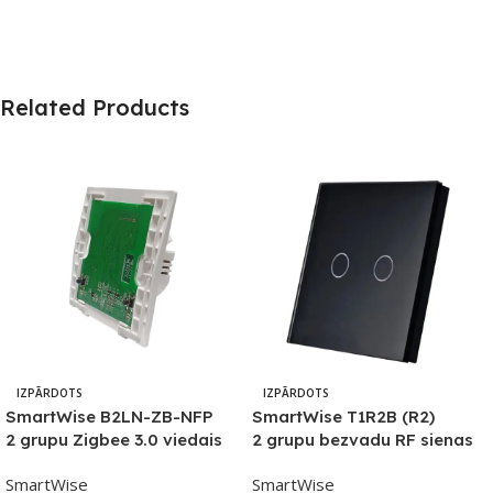
Related Products
IZPĀRDOTS
IZPĀRDOTS
SmartWise B2LN-ZB-NFP
SmartWise T1R2B (R2)
2 grupu Zigbee 3.0 viedais
2 grupu bezvadu RF sienas
sienas slēdzis ar fiziskām
skārienslēdzis (melns)
SmartWise
SmartWise
pogām (bez priekšējā