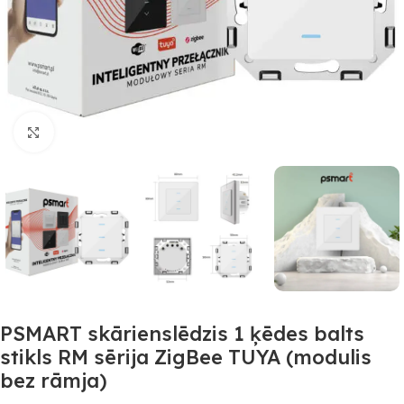
Noklikšķiniet, lai palielinātu
PSMART skārienslēdzis 1 ķēdes balts
stikls RM sērija ZigBee TUYA (modulis
bez rāmja)