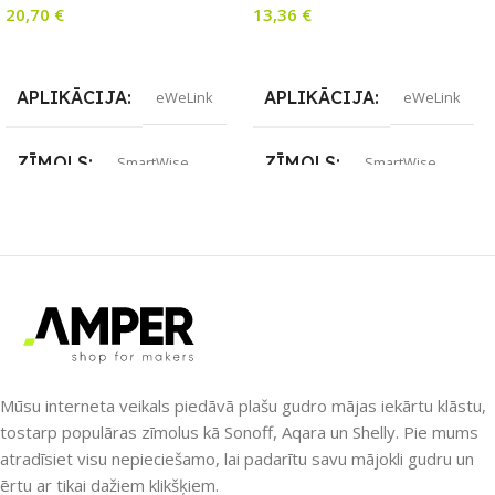
20,70
€
13,36
€
paneļa)
Lasīt Vairāk
Lasīt Vairāk
APLIKĀCIJA
APLIKĀCIJA
eWeLink
eWeLink
ZĪMOLS
ZĪMOLS
SmartWise
SmartWise
SAVIENOJUMS
SAVIENOJUMS
ZigBee
RF uztvērējs
,
Wi-Fi
PIEEJAMS UZREIZ
PIEEJAMS UZREIZ
Nē
Nē
Mūsu interneta veikals piedāvā plašu gudro mājas iekārtu klāstu,
UZREIZ PIEEJAMAIS
tostarp populāras zīmolus kā Sonoff, Aqara un Shelly. Pie mums
SKAITS
atradīsiet visu nepieciešamo, lai padarītu savu mājokli gudru un
UZREIZ PIEEJAMAIS
ērtu ar tikai dažiem klikšķiem.
SKAITS