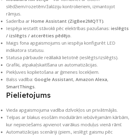
slēdžiem/rozetēm/žalūziju kontrolieriem, izmantojot
rāmjus.
Saderība ar
Home Assistant (ZigBee2MQTT)
.
Iespēja iestatīt stāvokli pēc elektrības pazušanas:
ieslēgts
/ izslēgts / atcerēties pēdējo
.
Maigs fona apgaismojums un iespēja konfigurēt LED
indikatora statusu.
Statusa pārbaude reāllaikā lietotnē (ieslēgts/izslēgts).
Grafiki, atpakaļskaitīšana un automatizācijas.
Piekļuves koplietošana ar ģimenes locekļiem.
Balss vadība:
Google Assistant
,
Amazon Alexa
,
SmartThings
.
Pielietojums
Vieda apgaismojuma vadība dzīvokļos un privātmājās.
Telpas ar blakus esošām modulārām iebūvējamām kārbām,
kur nepieciešams apvienot vairākus moduļus vienā rāmī.
Automatizācijas scenāriji (piem., ieslēgt gaismu pēc