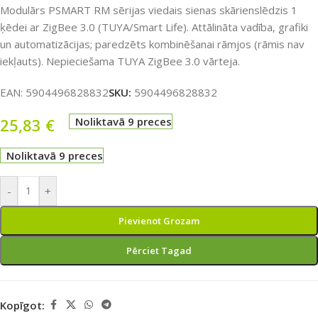
Modulārs PSMART RM sērijas viedais sienas skārienslēdzis 1
ķēdei ar ZigBee 3.0 (TUYA/Smart Life). Attālināta vadība, grafiki
un automatizācijas; paredzēts kombinēšanai rāmjos (rāmis nav
iekļauts). Nepieciešama TUYA ZigBee 3.0 vārteja.
EAN:
5904496828832
SKU:
5904496828832
25,83
€
Noliktavā 9 preces
Noliktavā 9 preces
-
+
Pievienot Grozam
Pērciet Tagad
Kopīgot: