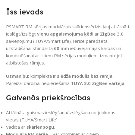
Īss ievads
PSMART RM sērijas modulārais skārienslēdzis ļauj attālināti
ieslēgt/izslēgt
vienu apgaismojuma ķēdi
ar
ZigBee 3.0
savienojumu (TUYA/Smart Life). Ierīce paredzēta
uzstādīšanai standarta
60 mm
iebūvējamajās kārbās un
kombinēšanai ar citiem RM sērijas moduļiem, izmantojot
atbilstošus rāmjus.
Uzmanību:
komplektā ir
slēdža modulis bez rāmja
.
Pareizai darbībai nepieciešama
TUYA 3.0 ZigBee vārteja
.
Galvenās priekšrocības
Attālināta gaismas ieslēgšana/izslēgšana no jebkuras
vietas (TUYA/Smart Life).
Vadība ar
skārienpogu
.
Modulāra RM sērija
– var kombinēt ar citiem