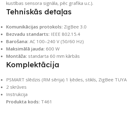
kustības sensora signāla, pēc grafika u.c.).
Tehniskās detaļas
Komunikācijas protokols:
ZigBee 3.0
Bezvadu standarts:
IEEE 802.15.4
Barošana:
AC 100–240 V (50/60 Hz)
Maksimālā jauda:
600 W
Montāža:
standarta 60 mm kārbās
Komplektācija
PSMART slēdzis (RM sērija) 1 ķēdes, stikls, ZigBee TUYA
2 skrūves
Instrukcija
Produkta kods:
T461