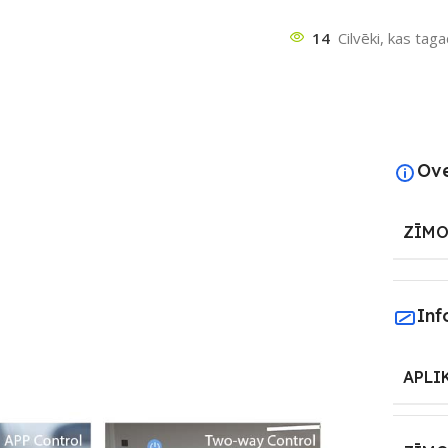
14
Cilvēki, kas tag
Ov
ZĪMO
Inf
APLI