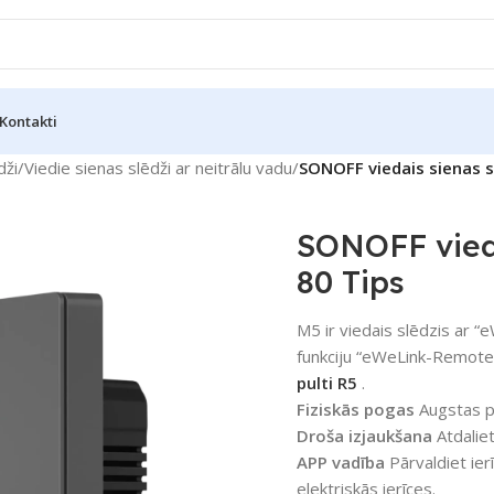
Kontakti
dži
/
Viedie sienas slēdži ar neitrālu vadu
/
SONOFF viedais sienas sl
SONOFF vieda
80 Tips
M5 ir viedais slēdzis ar “
funkciju “eWeLink-Remote”
pulti R5
.
Fiziskās pogas
Augstas pr
Droša izjaukšana
Atdaliet
APP vadība
Pārvaldiet ierī
elektriskās ierīces.