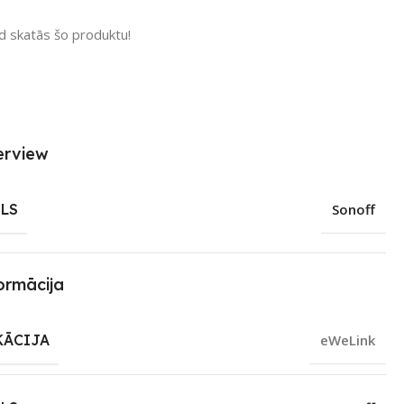
ad skatās šo produktu!
erview
LS
Sonoff
ormācija
KĀCIJA
eWeLink