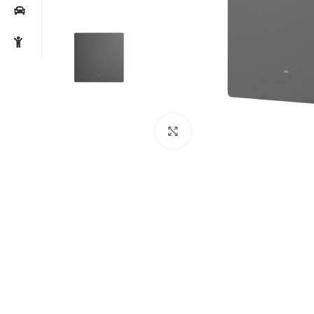
Noklikšķiniet, lai palielin