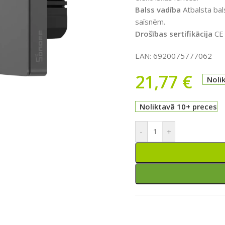
Balss vadība
Atbalsta bal
saīsnēm.
Drošības sertifikācija
CE 
EAN:
6920075777062
21,77
€
Noli
ātu
Noliktavā 10+ preces
-
+