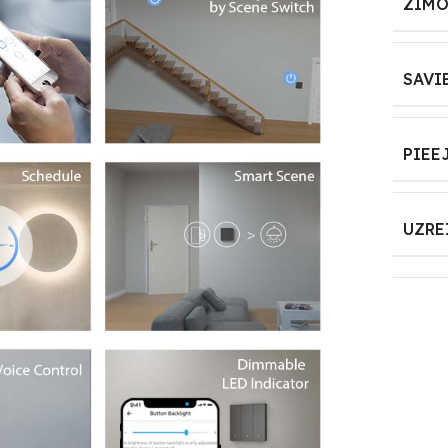
ZĪMO
SAVI
PIEE
UZRE