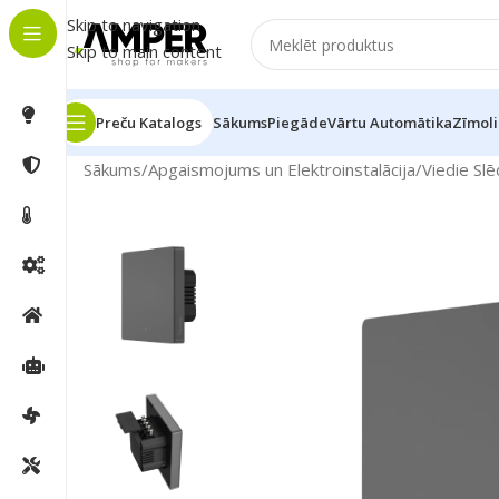
Skip to navigation
Skip to main content
Preču Katalogs
Sākums
Piegāde
Vārtu Automātika
Zīmoli
Sākums
/
Apgaismojums un Elektroinstalācija
/
Viedie Slē