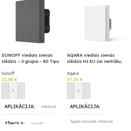
SONOFF viedais sienas
AQARA viedais sienas
slēdzis – 3 grupa – 80 Tips
slēdzis H1 EU (ar neitrālu,
vienu sviru)
Sonoff
Aqara
22,98
€
37,33
€
Pievienot Grozam
Pievienot Grozam
APLIKĀCIJA
APLIKĀCIJA
eWeLink
Apple HomeKit
,
eWeLink
ZĪMOLS
Sonoff