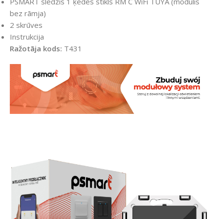
PSMART slēdzis 1 ķēdes stikls RM C WiFi TUYA (modulis
bez rāmja)
2 skrūves
Instrukcija
Ražotāja kods:
T431