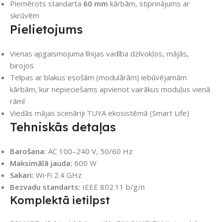
Piemērots standarta
60 mm
kārbām, stiprinājums ar
skrūvēm
Pielietojums
Vienas apgaismojuma līnijas vadība dzīvokļos, mājās,
birojos
Telpas ar blakus esošām (modulārām) iebūvējamām
kārbām, kur nepieciešams apvienot vairākus moduļus vienā
rāmī
Viedās mājas scenāriji TUYA ekosistēmā (Smart Life)
Tehniskās detaļas
Barošana:
AC 100–240 V, 50/60 Hz
Maksimālā jauda:
600 W
Sakari:
Wi‑Fi 2.4 GHz
Bezvadu standarts:
IEEE 802.11 b/g/n
Komplektā ietilpst