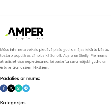
ZĪMOLS
Aqara
SAVIENOJUMS
SAVIENOJUMS
ZigBee
eWeLink-Remote
,
Wi-Fi
PIEEJAMS UZREIZ
PIEEJAMS UZREIZ
Nē
Nē
Mūsu interneta veikals piedāvā plašu gudro mājas iekārtu klāstu,
tostarp populāras zīmolus kā Sonoff, Aqara un Shelly. Pie mums
atradīsiet visu nepieciešamo, lai padarītu savu mājokli gudru un
UZREIZ PIEEJAMAIS
UZREIZ PIEEJAMAIS
SKAITS
SKAITS
ērtu ar tikai dažiem klikšķiem.
Padalies ar mums:
Kategorijas