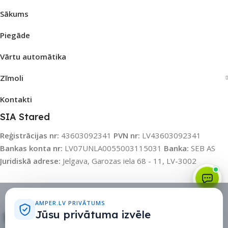
Sākums
Piegāde
Vārtu automātika
Zīmoli
Kontakti
SIA Stared
Reģistrācijas nr:
43603092341
PVN nr:
LV43603092341
Bankas konta nr:
LV07UNLA0055003115031
Banka:
SEB AS
Juridiskā adrese:
Jelgava, Garozas iela 68 - 11, LV-3002
Sīkdatņu politika
•
Sīkdatņu iestatījumi
•
Privātuma politika
AMPER.LV PRIVĀTUMS
Jūsu privātuma izvēle