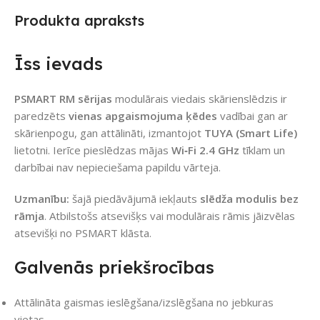
Produkta apraksts
Īss ievads
PSMART RM sērijas
modulārais viedais skārienslēdzis ir
paredzēts
vienas apgaismojuma ķēdes
vadībai gan ar
skārienpogu, gan attālināti, izmantojot
TUYA (Smart Life)
lietotni. Ierīce pieslēdzas mājas
Wi‑Fi 2.4 GHz
tīklam un
darbībai nav nepieciešama papildu vārteja.
Uzmanību:
šajā piedāvājumā iekļauts
slēdža modulis bez
rāmja
. Atbilstošs atsevišķs vai modulārais rāmis jāizvēlas
atsevišķi no PSMART klāsta.
Galvenās priekšrocības
Attālināta gaismas ieslēgšana/izslēgšana no jebkuras
vietas