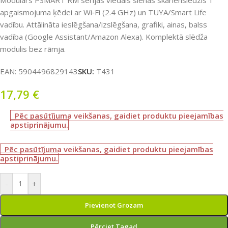
Modulārs PSMART RM sērijas viedais sienas skārienslēdzis 1
apgaismojuma ķēdei ar Wi‑Fi (2.4 GHz) un TUYA/Smart Life
vadību. Attālināta ieslēgšana/izslēgšana, grafiki, ainas, balss
vadība (Google Assistant/Amazon Alexa). Komplektā slēdža
modulis bez rāmja.
EAN:
5904496829143
SKU:
T431
17,79
€
Pēc pasūtījuma veikšanas, gaidiet produktu pieejamības
apstiprinājumu.
Pēc pasūtījuma veikšanas, gaidiet produktu pieejamības
apstiprinājumu.
-
+
Pievienot Grozam
Pērciet Tagad