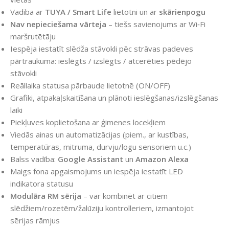
Vadība ar
TUYA / Smart Life
lietotni un ar
skārienpogu
Nav nepieciešama vārteja
– tiešs savienojums ar Wi‑Fi
maršrutētāju
Iespēja iestatīt slēdža stāvokli pēc strāvas padeves
pārtraukuma: ieslēgts / izslēgts / atcerēties pēdējo
stāvokli
Reāllaika statusa pārbaude lietotnē (ON/OFF)
Grafiki, atpakaļskaitīšana un plānoti ieslēgšanas/izslēgšanas
laiki
Piekļuves koplietošana ar ģimenes locekļiem
Viedās ainas un automatizācijas (piem., ar kustības,
temperatūras, mitruma, durvju/logu sensoriem u.c.)
Balss vadība:
Google Assistant
un
Amazon Alexa
Maigs fona apgaismojums un iespēja iestatīt LED
indikatora statusu
Modulāra RM sērija
– var kombinēt ar citiem
slēdžiem/rozetēm/žalūziju kontrolleriem, izmantojot
sērijas rāmjus