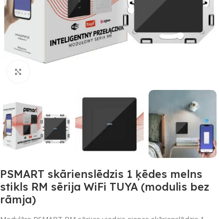
Noklikšķiniet, lai palielinātu
PSMART skārienslēdzis 1 ķēdes melns
stikls RM sērija WiFi TUYA (modulis bez
rāmja)