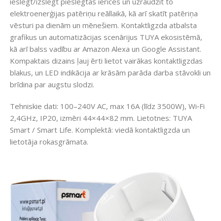
ieslēgt/izslēgt pieslēgtās ierīces un uzraudzīt to
elektroenerģijas patēriņu reāllaikā, kā arī skatīt patēriņa
vēsturi pa dienām un mēnešiem. Kontaktligzda atbalsta
grafikus un automatizācijas scenārijus TUYA ekosistēmā,
kā arī balss vadību ar Amazon Alexa un Google Assistant.
Kompaktais dizains ļauj ērti lietot vairākas kontaktligzdas
blakus, un LED indikācija ar krāsām parāda darba stāvokli un
brīdina par augstu slodzi.
Tehniskie dati: 100–240V AC, max 16A (līdz 3500W), Wi‑Fi
2,4GHz, IP20, izmēri 44×44×82 mm. Lietotnes: TUYA
Smart / Smart Life. Komplektā: viedā kontaktligzda un
lietotāja rokasgrāmata.