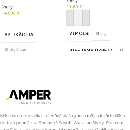
Shelly
kontaktora vadību
11,60
€
Shelly
143,08
€
Pievienot Grozam
Lasīt Vairāk
ZĪMOLS
Shelly
APLIKĀCIJA
Shelly Cloud
PIEEJAMS UZREIZ
Jā
ZĪMOLS
Shelly
UZREIZ PIEEJAMAIS
SKAITS
SAVIENOJUMS
Wi-Fi
2
PIEEJAMS UZREIZ
Nē
Mūsu interneta veikals piedāvā plašu gudro mājas iekārtu klāstu,
tostarp populāras zīmolus kā Sonoff, Aqara un Shelly. Pie mums
atradīsiet visu nepieciešamo, lai padarītu savu mājokli gudru un