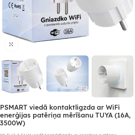
Noklikšķiniet, lai palielinātu
PSMART viedā kontaktligzda ar WiFi
enerģijas patēriņa mērīšanu TUYA (16A,
3500W)