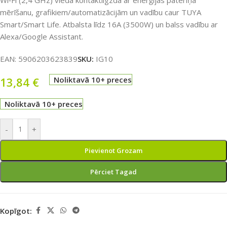
Wi‑Fi (2,4 GHz) viedā kontaktligzda ar enerģijas patēriņa
mērīšanu, grafikiem/automatizācijām un vadību caur TUYA
Smart/Smart Life. Atbalsta līdz 16A (3500W) un balss vadību ar
Alexa/Google Assistant.
EAN:
5906203623839
SKU:
IG10
13,84
€
Noliktavā 10+ preces
Noliktavā 10+ preces
-
+
Pievienot Grozam
Pērciet Tagad
Kopīgot: