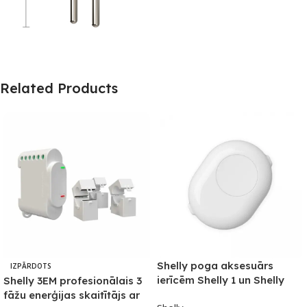
Related Products
Shelly poga aksesuārs
IZPĀRDOTS
ierīcēm Shelly 1 un Shelly
Shelly 3EM profesionālais 3
1PM (balts)
fāžu enerģijas skaitītājs ar