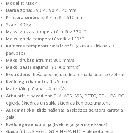
Modelis:
Max 4
Darba zona:
390 × 390 × 340 mm
Printera izmēri:
558 × 578 × 612 mm
Svars:
40 kg
Maks. galvas temperatūra:
līdz 370°C
Maks. galda temperatūra:
līdz 120°C
Kameras temperatūra:
līdz 65°C (aktīvā sildīšana – 3.
paaudze)
Maks. drukas ātrums:
800 mm/s
Maks. paātrinājums:
30 000 mm/s²
Ekstrūderis:
tiešā piedziņa, rūdīta tērauda dubultie zobrati
Kvēldiega diametrs:
1,75 mm
Materiālu plūsma:
40 mm³/s
Atbalstītie pavedieni:
PLA, ABS, ASA, PETG, TPU, PA, PC,
oglekļa šķiedras un stikla šķiedras kompozītmateriāli
Automātiska izlīdzināšana:
jā (slodzes sensors karstajā
galā)
Kvēldiega sensors:
jā (kvēldiega gala noteikšana)
Gaisa filtrs:
3 vienā: G3 + HEPA H12 + aktivētā ogle