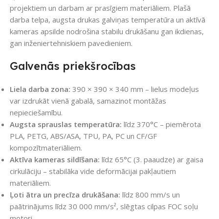
projektiem un darbam ar prasīgiem materiāliem. Plašā
darba telpa, augsta drukas galviņas temperatūra un aktīvā
kameras apsilde nodrošina stabilu drukāšanu gan ikdienas,
gan inženiertehniskiem pavedieniem.
Galvenās priekšrocības
Liela darba zona:
390 × 390 × 340 mm – lielus modeļus
var izdrukāt vienā gabalā, samazinot montāžas
nepieciešamību.
Augsta sprauslas temperatūra:
līdz 370°C – piemērota
PLA, PETG, ABS/ASA, TPU, PA, PC un CF/GF
kompozītmateriāliem.
Aktīva kameras sildīšana:
līdz 65°C (3. paaudze) ar gaisa
cirkulāciju – stabilāka vide deformācijai pakļautiem
materiāliem.
Ļoti ātra un precīza drukāšana:
līdz 800 mm/s un
paātrinājums līdz 30 000 mm/s², slēgtas cilpas FOC soļu
motori.