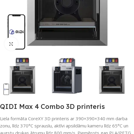
Noklikšķiniet, lai palielinātu
QIDI Max 4 Combo 3D printeris
Liela formāta CoreXY 3D printeris ar 390×390×340 mm darba
zonu, līdz 370°C sprauslu, aktīvi apsildāmu kameru līdz 65°C un
augstu drukas ātrumu līdz 800 mm/s. Piemērots gan PLA/PETG,