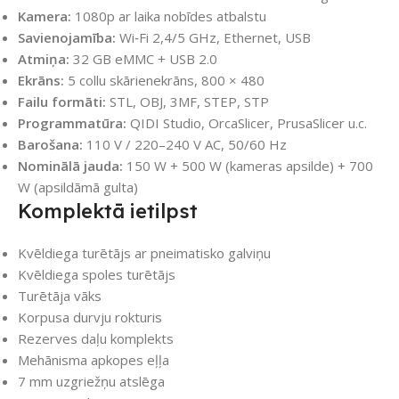
Kamera:
1080p ar laika nobīdes atbalstu
Savienojamība:
Wi‑Fi 2,4/5 GHz, Ethernet, USB
Atmiņa:
32 GB eMMC + USB 2.0
Ekrāns:
5 collu skārienekrāns, 800 × 480
Failu formāti:
STL, OBJ, 3MF, STEP, STP
Programmatūra:
QIDI Studio, OrcaSlicer, PrusaSlicer u.c.
Barošana:
110 V / 220–240 V AC, 50/60 Hz
Nominālā jauda:
150 W + 500 W (kameras apsilde) + 700
W (apsildāmā gulta)
Komplektā ietilpst
Kvēldiega turētājs ar pneimatisko galviņu
Kvēldiega spoles turētājs
Turētāja vāks
Korpusa durvju rokturis
Rezerves daļu komplekts
Mehānisma apkopes eļļa
7 mm uzgriežņu atslēga