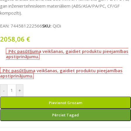
gan inženiertehniskiem materiāliem (ABS/ASA/PA/PC, CF/GF
kompozīti).
EAN:
744581222566
SKU:
QiDi
2058,06
€
Pēc pasūtījuma veikšanas, gaidiet produktu pieejamības
apstiprinājumu.
Pēc pasūtījuma veikšanas, gaidiet produktu pieejamības
apstiprinājumu.
-
+
Pievienot Grozam
Pērciet Tagad