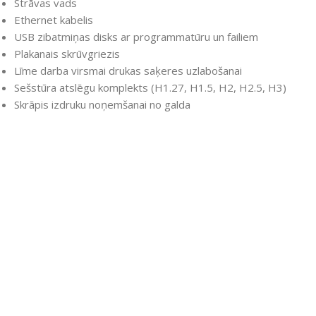
Strāvas vads
Ethernet kabelis
USB zibatmiņas disks ar programmatūru un failiem
Plakanais skrūvgriezis
Līme darba virsmai drukas saķeres uzlabošanai
Sešstūra atslēgu komplekts (H1.27, H1.5, H2, H2.5, H3)
Skrāpis izdruku noņemšanai no galda