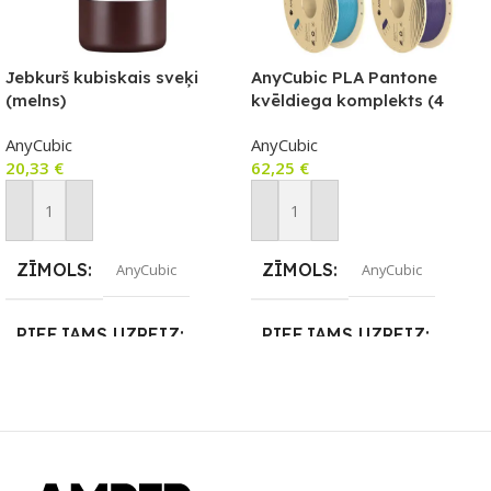
Jebkurš kubiskais sveķi
AnyCubic PLA Pantone
(melns)
kvēldiega komplekts (4
gab.)
AnyCubic
AnyCubic
20,33
€
62,25
€
Pievienot Grozam
Pievienot Grozam
ZĪMOLS
ZĪMOLS
AnyCubic
AnyCubic
PIEEJAMS UZREIZ
PIEEJAMS UZREIZ
Nē
Nē
UZREIZ PIEEJAMAIS
UZREIZ PIEEJAMAIS
SKAITS
SKAITS