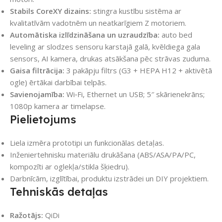
Stabils CoreXY dizains:
stingra kustību sistēma ar
kvalitatīvām vadotnēm un neatkarīgiem Z motoriem.
Automātiska izlīdzināšana un uzraudzība:
auto bed
leveling ar slodzes sensoru karstajā galā, kvēldiega gala
sensors, AI kamera, drukas atsākšana pēc strāvas zuduma.
Gaisa filtrācija:
3 pakāpju filtrs (G3 + HEPA H12 + aktivētā
ogle) ērtākai darbībai telpās.
Savienojamība:
Wi‑Fi, Ethernet un USB; 5″ skārienekrāns;
1080p kamera ar timelapse.
Pielietojums
Liela izmēra prototipi un funkcionālas detaļas.
Inženiertehnisku materiālu drukāšana (ABS/ASA/PA/PC,
kompozīti ar oglekļa/stikla šķiedru).
Darbnīcām, izglītībai, produktu izstrādei un DIY projektiem.
Tehniskās detaļas
Ražotājs:
QiDi