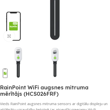
Noklikšķiniet, lai palielinātu
RainPoint WiFi augsnes mitruma
mērītājs (HCS026FRF)
Vieds RainPoint augsnes mitruma sensors ar digitālu displeju un
attālinātu uzraudzību lietotnē (ar atsevišķi pieejamu Wi‑Fi