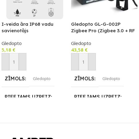
I-veida āra IP68 vadu
Gledopto GL-G-002P
savienotājs
Zigbee Pro (Zigbee 3.0 + RF
uztvērējs) āra dārza
Gledopto
Gledopto
prožektors RGB+CCT 230V
5,18
€
43,58
€
Pievienot Grozam
Pievienot Grozam
ZĪMOLS
ZĪMOLS
Gledopto
Gledopto
PIEEJAMS UZREIZ
PIEEJAMS UZREIZ
Nē
Nē
UZREIZ PIEEJAMAIS
UZREIZ PIEEJAMAIS
SKAITS
SKAITS