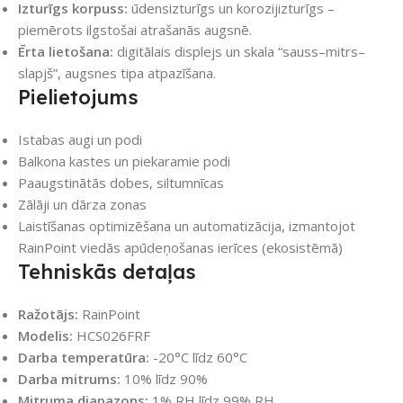
Izturīgs korpuss:
ūdensizturīgs un korozijizturīgs –
piemērots ilgstošai atrašanās augsnē.
Ērta lietošana:
digitālais displejs un skala “sauss–mitrs–
slapjš”, augsnes tipa atpazīšana.
Pielietojums
Istabas augi un podi
Balkona kastes un piekaramie podi
Paaugstinātās dobes, siltumnīcas
Zālāji un dārza zonas
Laistīšanas optimizēšana un automatizācija, izmantojot
RainPoint viedās apūdeņošanas ierīces (ekosistēmā)
Tehniskās detaļas
Ražotājs:
RainPoint
Modelis:
HCS026FRF
Darba temperatūra:
-20°C līdz 60°C
Darba mitrums:
10% līdz 90%
Mitruma diapazons:
1% RH līdz 99% RH