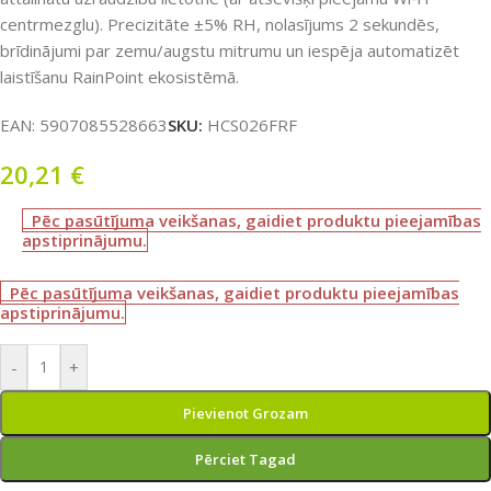
centrmezglu). Precizitāte ±5% RH, nolasījums 2 sekundēs,
brīdinājumi par zemu/augstu mitrumu un iespēja automatizēt
laistīšanu RainPoint ekosistēmā.
EAN:
5907085528663
SKU:
HCS026FRF
20,21
€
Pēc pasūtījuma veikšanas, gaidiet produktu pieejamības
apstiprinājumu.
Pēc pasūtījuma veikšanas, gaidiet produktu pieejamības
apstiprinājumu.
-
+
Pievienot Grozam
Pērciet Tagad