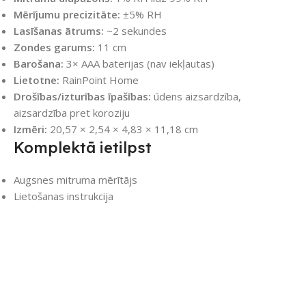
Mērījumu precizitāte:
±5% RH
Lasīšanas ātrums:
~2 sekundes
Zondes garums:
11 cm
Barošana:
3× AAA baterijas (nav iekļautas)
Lietotne:
RainPoint Home
Drošības/izturības īpašības:
ūdens aizsardzība,
aizsardzība pret koroziju
Izmēri:
20,57 × 2,54 × 4,83 × 11,18 cm
Komplektā ietilpst
Augsnes mitruma mērītājs
Lietošanas instrukcija