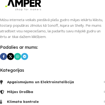
Mūsu interneta veikals piedāvā plašu gudro mājas iekārtu klāstu,
tostarp populāras zīmolus kā Sonoff, Aqara un Shelly. Pie mums
atradīsiet visu nepieciešamo, lai padarītu savu mājokli gudru un
ērtu ar tikai dažiem klikšķiem.
Padalies ar mums:
Kategorijas
Apgaismojums un Elektroinstalācija
Mājas Drošība
Klimata kontrole