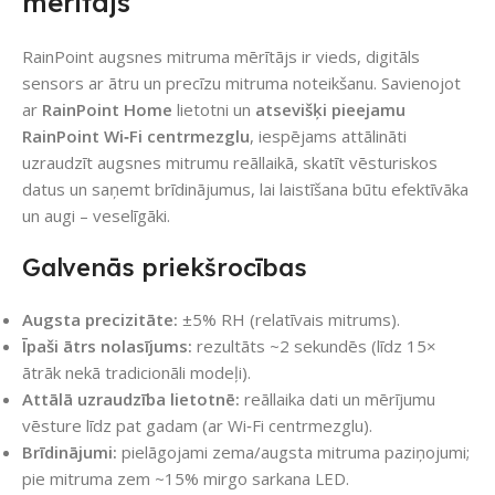
mērītājs
RainPoint augsnes mitruma mērītājs ir vieds, digitāls
sensors ar ātru un precīzu mitruma noteikšanu. Savienojot
ar
RainPoint Home
lietotni un
atsevišķi pieejamu
RainPoint Wi‑Fi centrmezglu
, iespējams attālināti
uzraudzīt augsnes mitrumu reāllaikā, skatīt vēsturiskos
datus un saņemt brīdinājumus, lai laistīšana būtu efektīvāka
un augi – veselīgāki.
Galvenās priekšrocības
Augsta precizitāte:
±5% RH (relatīvais mitrums).
Īpaši ātrs nolasījums:
rezultāts ~2 sekundēs (līdz 15×
ātrāk nekā tradicionāli modeļi).
Attālā uzraudzība lietotnē:
reāllaika dati un mērījumu
vēsture līdz pat gadam (ar Wi‑Fi centrmezglu).
Brīdinājumi:
pielāgojami zema/augsta mitruma paziņojumi;
pie mitruma zem ~15% mirgo sarkana LED.