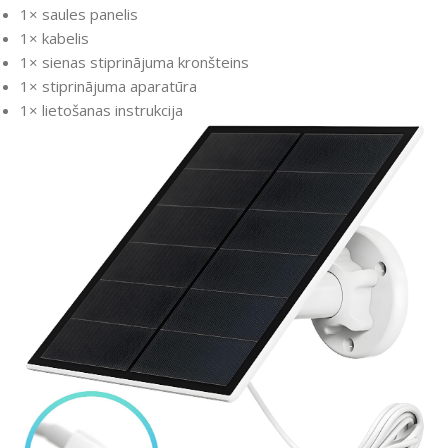
1× saules panelis
1× kabelis
1× sienas stiprinājuma kronšteins
1× stiprinājuma aparatūra
1× lietošanas instrukcija