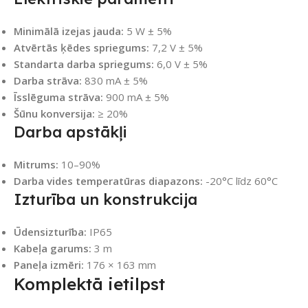
Minimālā izejas jauda:
5 W ± 5%
Atvērtās ķēdes spriegums:
7,2 V ± 5%
Standarta darba spriegums:
6,0 V ± 5%
Darba strāva:
830 mA ± 5%
Īsslēguma strāva:
900 mA ± 5%
Šūnu konversija:
≥ 20%
Darba apstākļi
Mitrums:
10–90%
Darba vides temperatūras diapazons:
-20°C līdz 60°C
Izturība un konstrukcija
Ūdensizturība:
IP65
Kabeļa garums:
3 m
Paneļa izmēri:
176 × 163 mm
Komplektā ietilpst