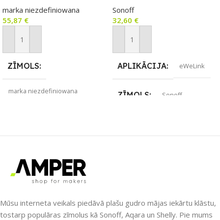
IP66 (Wi‑Fi, USB‑C, 5200
kamera (CAM-B1P)
marka niezdefiniowana
Sonoff
mAh)
55,87
€
32,60
€
Pievienot Grozam
Pievienot Grozam
ZĪMOLS
APLIKĀCIJA
eWeLink
marka niezdefiniowana
ZĪMOLS
Sonoff
SAVIENOJUMS
Wi-Fi
SAVIENOJUMS
Wi-Fi
APLIKĀCIJA
PIEEJAMS UZREIZ
Amazon Alexa
,
Google Home
,
Nē
Smart Life
,
Tuya Smart
Mūsu interneta veikals piedāvā plašu gudro mājas iekārtu klāstu,
UZREIZ PIEEJAMAIS
PIEEJAMS UZREIZ
tostarp populāras zīmolus kā Sonoff, Aqara un Shelly. Pie mums
SKAITS