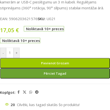
kamerām ar USB‑C pieslēgumu un 3 m kabeli. Regulējams
stiprinājums (360° rotācija, 90° slīpums) stabilai montāžai ārā.
EAN:
5906203621576
SKU:
U021
17,05
€
Noliktavā 10+ preces
Noliktavā 10+ preces
-
+
Pievienot Grozam
Pērciet Tagad
Kopīgot:
20
Cilvēki, kas tagad skatās šo produktu!