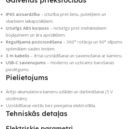
Galvenās priekšrocības
IP65 aizsardzība
– izturība pret lietu, putekļiem un
skarbiem laikapstākļiem.
Izturīgs ABS korpuss
– noturīgs pret mehāniskiem
bojājumiem un āra apstākļiem.
Regulējama pozicionēšana
– 360° rotācija un 90° slīpums
optimālam saules leņķim.
3 m kabelis
– ērtai uzstādīšanai un savienošanai ar kameru.
USB‑C savienojums
– moderns un uzticams barošanas
pieslēgums.
Pielietojums
Ārējo akumulatora kameru uzlādei un darbināšanai (5 V
sistēmām).
Uzstādīšanai vietās bez pieejama elektrotīkla.
Tehniskās detaļas
Elektriskie parametri