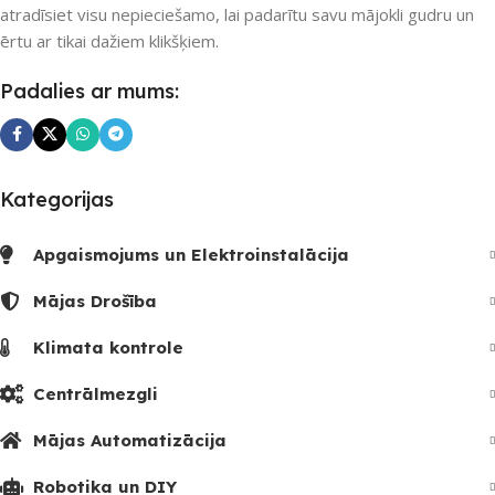
atradīsiet visu nepieciešamo, lai padarītu savu mājokli gudru un
Nē
ērtu ar tikai dažiem klikšķiem.
Padalies ar mums:
UZREIZ PIEEJAMAIS
SKAITS
Kategorijas
Apgaismojums un Elektroinstalācija
Mājas Drošība
Klimata kontrole
Centrālmezgli
Mājas Automatizācija
Robotika un DIY