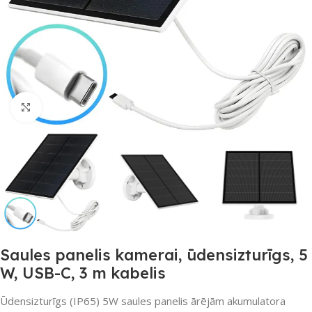
Noklikšķiniet, lai palielinātu
Saules panelis kamerai, ūdensizturīgs, 5
W, USB-C, 3 m kabelis
Ūdensizturīgs (IP65) 5W saules panelis ārējām akumulatora