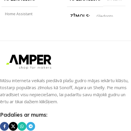
Home Assistant
ZĪMOLS
Gledopto
ZĪMOLS
Gledopto
SAVIENOJUMS
SAVIENOJUMS
Wi-Fi
RF uztvērējs
,
Wi-Fi
PIEEJAMS UZREIZ
PIEEJAMS UZREIZ
Nē
Nē
Mūsu interneta veikals piedāvā plašu gudro mājas iekārtu klāstu,
tostarp populāras zīmolus kā Sonoff, Aqara un Shelly. Pie mums
atradīsiet visu nepieciešamo, lai padarītu savu mājokli gudru un
UZREIZ PIEEJAMAIS
UZREIZ PIEEJAMAIS
ērtu ar tikai dažiem klikšķiem.
SKAITS
SKAITS
Padalies ar mums: