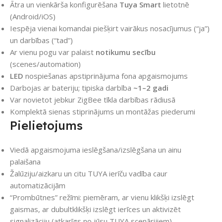
Ātra un vienkārša konfigurēšana
Tuya Smart
lietotnē
(Android/iOS)
Iespēja vienai komandai piešķirt vairākus nosacījumus (“ja”)
un darbības (“tad”)
Ar vienu pogu var palaist
notikumu secību
(scenes/automation)
LED
nospiešanas apstiprinājuma fona apgaismojums
Darbojas ar bateriju; tipiska darbība
~1–2 gadi
Var novietot jebkur ZigBee tīkla darbības rādiusā
Komplektā sienas stiprinājums un montāžas piederumi
Pielietojums
Viedā apgaismojuma ieslēgšana/izslēgšana un ainu
palaišana
Žalūziju/aizkaru un citu TUYA ierīču vadība caur
automatizācijām
“Prombūtnes” režīmi: piemēram, ar vienu klikšķi izslēgt
gaismas, ar dubultklikšķi izslēgt ierīces un aktivizēt
signalizāciju (atkarīgs no jūsu TUYA scenārijiem)