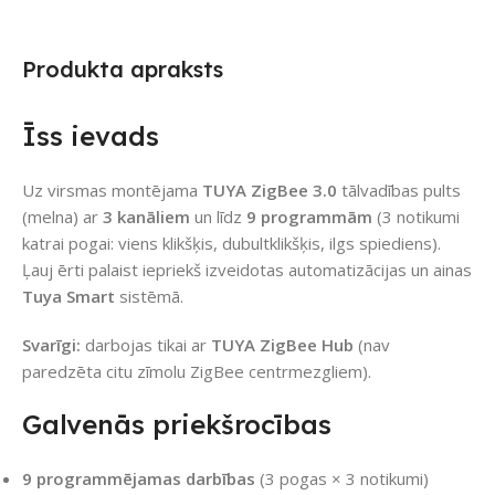
Produkta apraksts
Īss ievads
Uz virsmas montējama
TUYA ZigBee 3.0
tālvadības pults
(melna) ar
3 kanāliem
un līdz
9 programmām
(3 notikumi
katrai pogai: viens klikšķis, dubultklikšķis, ilgs spiediens).
Ļauj ērti palaist iepriekš izveidotas automatizācijas un ainas
Tuya Smart
sistēmā.
Svarīgi:
darbojas tikai ar
TUYA ZigBee Hub
(nav
paredzēta citu zīmolu ZigBee centrmezgliem).
Galvenās priekšrocības
9 programmējamas darbības
(3 pogas × 3 notikumi)