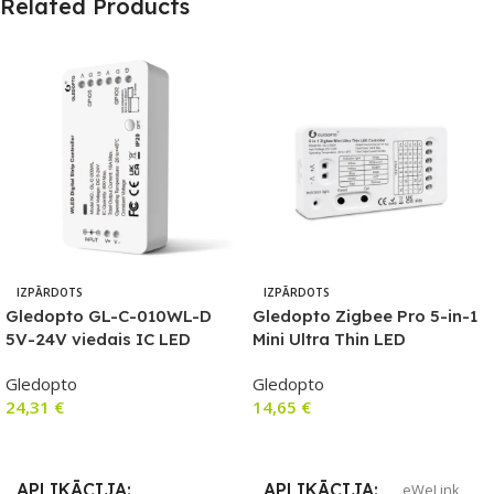
Related Products
IZPĀRDOTS
IZPĀRDOTS
Gledopto GL-C-010WL-D
Gledopto Zigbee Pro 5-in-1
5V-24V viedais IC LED
Mini Ultra Thin LED
kontrolieris ar Wi-Fi (WLED
kontrolieris (Zigbee+RF) 5V-
Gledopto
Gledopto
platformu) ar mikrofonu un
24V DC
24,31
€
14,65
€
DIY programmaparatūras
atbalst
Lasīt Vairāk
Lasīt Vairāk
APLIKĀCIJA
APLIKĀCIJA
eWeLink