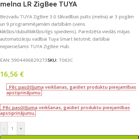
melna LR ZigBee TUYA
Bezvadu TUYA ZigBee 3.0 tālvadības pults (melna) ar 3 pogām
un 9 programmējamām darbībām (viens
klikšķis/dubultklikšķis/ilgs spiediens). Paredzēta viedās mājas
automatizāciju vadībai Tuya Smart lietotnē; darbībai
nepieciešams TUYA ZigBee Hub.
EAN:
5904496829273
SKU:
T063C
16,56
€
Pēc pasūtījuma veikšanas, gaidiet produktu pieejamības
apstiprinājumu.
Pēc pasūtījuma veikšanas, gaidiet produktu pieejamības
apstiprinājumu.
-
+