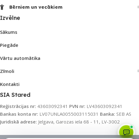
Bērniem un vecākiem
Izvēlne
Sākums
Piegāde
Vārtu automātika
Zīmoli
Kontakti
SIA Stared
Reģistrācijas nr:
43603092341
PVN nr:
LV43603092341
Bankas konta nr:
LV07UNLA0055003115031
Banka:
SEB AS
Juridiskā adrese:
Jelgava, Garozas iela 68 - 11, LV-3002