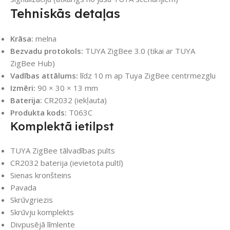
Tehniskās detaļas
Krāsa:
melna
Bezvadu protokols:
TUYA ZigBee 3.0 (tikai ar TUYA
ZigBee Hub)
Vadības attālums:
līdz 10 m ap Tuya ZigBee centrmezglu
Izmēri:
90 × 30 × 13 mm
Baterija:
CR2032 (iekļauta)
Produkta kods:
T063C
Komplektā ietilpst
TUYA ZigBee tālvadības pults
CR2032 baterija (ievietota pultī)
Sienas kronšteins
Pavada
Skrūvgriezis
Skrūvju komplekts
Divpusējā līmlente