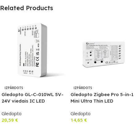
Related Products
IZPĀRDOTS
IZPĀRDOTS
Gledopto GL-C-010WL 5V-
Gledopto Zigbee Pro 5-in-1
24V viedais IC LED
Mini Ultra Thin LED
kontrolieris ar Wi-Fi (WLED
kontrolieris (Zigbee+RF) 5V-
Gledopto
Gledopto
programmaparatūru) ar
24V DC
20,59
€
14,65
€
mikrofonu
Lasīt Vairāk
Lasīt Vairāk