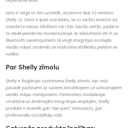
nepieciešamības.
Ierīci ir viegli un ātri uzstādīt, aizņemot tikai 10 minūtes.
Shelly 2L Gen3 ir īpaši izstrādāts, lai to varētu ievietot aiz
standarta sienas slēdžiem vai citās šaurās vietās, padarot
to ideāli piemērotu modernizācijai. Ar iebūvētiem Wi-Fi un
Bluetooth savienojumiem tā viegli integrējas esošajās
viedās mājas sistēmās un nodrošina attālinātu piekļuvi un
vadību.
Par Shelly zīmolu
Shelly ir Bulgārijas uzņēmuma Shelly zīmols, kas visā
pasaulē pazīstams ar saviem inovatīvajiem un uzticamajiem
viedās mājas risinājumiem. Pateicoties modulārajai
struktūrai un atvērtajām integrācijas iespējām, Shelly
produkti ir iecienīti gan “dari pats” entuziastu, gan
profesionālu uzstādītāju vidū.