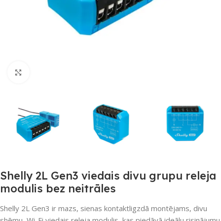
Noklikšķiniet, lai palielinātu
Shelly 2L Gen3 viedais divu grupu releja
modulis bez neitrāles
Shelly 2L Gen3 ir mazs, sienas kontaktligzdā montējams, divu
shēmu, Wi-Fi viedais releja modulis, kas piedāvā ideālu risinājumu