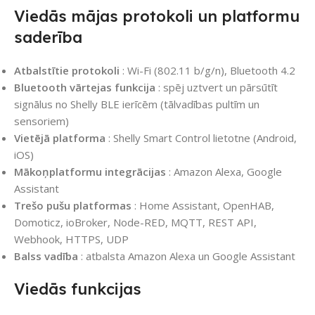
Viedās mājas protokoli un platformu
saderība
Atbalstītie protokoli
: Wi-Fi (802.11 b/g/n), Bluetooth 4.2
Bluetooth vārtejas funkcija
: spēj uztvert un pārsūtīt
signālus no Shelly BLE ierīcēm (tālvadības pultīm un
sensoriem)
Vietējā platforma
: Shelly Smart Control lietotne (Android,
iOS)
Mākoņplatformu integrācijas
: Amazon Alexa, Google
Assistant
Trešo pušu platformas
: Home Assistant, OpenHAB,
Domoticz, ioBroker, Node-RED, MQTT, REST API,
Webhook, HTTPS, UDP
Balss vadība
: atbalsta Amazon Alexa un Google Assistant
Viedās funkcijas