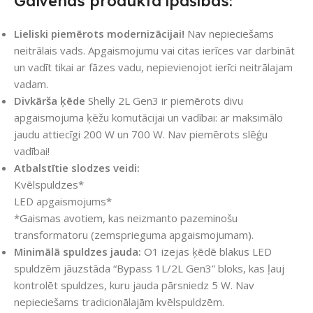
Galvenās produkta īpašības:
Lieliski piemērots modernizācijai!
Nav nepieciešams
neitrālais vads. Apgaismojumu vai citas ierīces var darbināt
un vadīt tikai ar fāzes vadu, nepievienojot ierīci neitrālajam
vadam.
Divkārša ķēde
Shelly 2L Gen3 ir piemērots divu
apgaismojuma ķēžu komutācijai un vadībai: ar maksimālo
jaudu attiecīgi 200 W un 700 W. Nav piemērots slēģu
vadībai!
Atbalstītie slodzes veidi:
Kvēlspuldzes*
LED apgaismojums*
*Gaismas avotiem, kas neizmanto pazeminošu
transformatoru (zemsprieguma apgaismojumam).
Minimālā spuldzes jauda:
O1 izejas ķēdē blakus LED
spuldzēm jāuzstāda “Bypass 1L/2L Gen3” bloks, kas ļauj
kontrolēt spuldzes, kuru jauda pārsniedz 5 W. Nav
nepieciešams tradicionālajām kvēlspuldzēm.