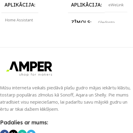
APLIKĀCIJA
APLIKĀCIJA
eWeLink
Home Assistant
ZĪMOLS
Gledopto
ZĪMOLS
Gledopto
SAVIENOJUMS
SAVIENOJUMS
Wi-Fi
RF uztvērējs
,
Wi-Fi
PIEEJAMS UZREIZ
PIEEJAMS UZREIZ
Nē
Nē
Mūsu interneta veikals piedāvā plašu gudro mājas iekārtu klāstu,
tostarp populāras zīmolus kā Sonoff, Aqara un Shelly. Pie mums
atradīsiet visu nepieciešamo, lai padarītu savu mājokli gudru un
UZREIZ PIEEJAMAIS
UZREIZ PIEEJAMAIS
ērtu ar tikai dažiem klikšķiem.
SKAITS
SKAITS
Padalies ar mums: