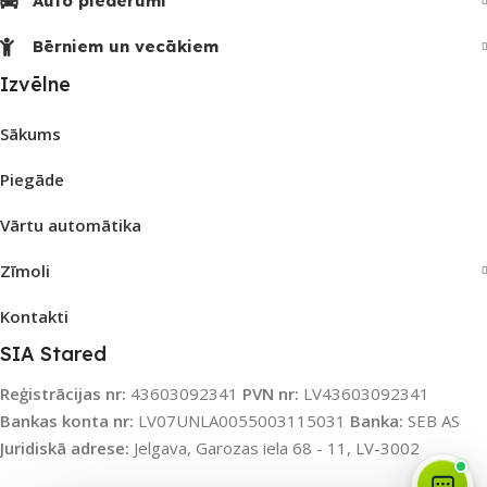
Auto piederumi
Bērniem un vecākiem
Izvēlne
Sākums
Piegāde
Vārtu automātika
Zīmoli
Kontakti
SIA Stared
Reģistrācijas nr:
43603092341
PVN nr:
LV43603092341
Bankas konta nr:
LV07UNLA0055003115031
Banka:
SEB AS
Juridiskā adrese:
Jelgava, Garozas iela 68 - 11, LV-3002