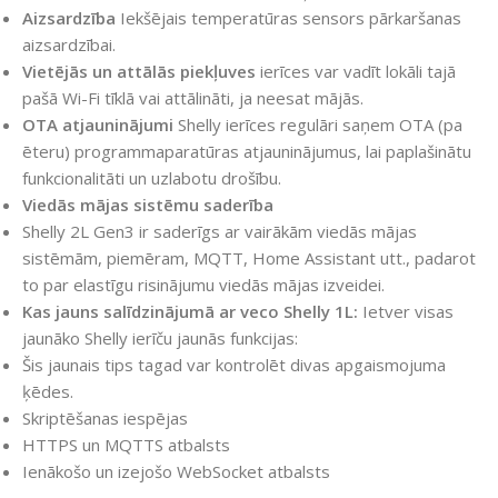
Aizsardzība
Iekšējais temperatūras sensors pārkaršanas
aizsardzībai.
Vietējās un attālās piekļuves
ierīces var vadīt lokāli tajā
pašā Wi-Fi tīklā vai attālināti, ja neesat mājās.
OTA atjauninājumi
Shelly ierīces regulāri saņem OTA (pa
ēteru) programmaparatūras atjauninājumus, lai paplašinātu
funkcionalitāti un uzlabotu drošību.
Viedās mājas sistēmu saderība
Shelly 2L Gen3 ir saderīgs ar vairākām viedās mājas
sistēmām, piemēram, MQTT, Home Assistant utt., padarot
to par elastīgu risinājumu viedās mājas izveidei.
Kas jauns salīdzinājumā ar veco Shelly 1L:
Ietver visas
jaunāko Shelly ierīču jaunās funkcijas:
Šis jaunais tips tagad var kontrolēt divas apgaismojuma
ķēdes.
Skriptēšanas iespējas
HTTPS un MQTTS atbalsts
Ienākošo un izejošo WebSocket atbalsts