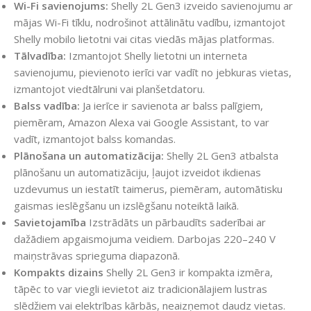
Wi-Fi savienojums:
Shelly 2L Gen3 izveido savienojumu ar
mājas Wi-Fi tīklu, nodrošinot attālinātu vadību, izmantojot
Shelly mobilo lietotni vai citas viedās mājas platformas.
Tālvadība:
Izmantojot Shelly lietotni un interneta
savienojumu, pievienoto ierīci var vadīt no jebkuras vietas,
izmantojot viedtālruni vai planšetdatoru.
Balss vadība:
Ja ierīce ir savienota ar balss palīgiem,
piemēram, Amazon Alexa vai Google Assistant, to var
vadīt, izmantojot balss komandas.
Plānošana un automatizācija:
Shelly 2L Gen3 atbalsta
plānošanu un automatizāciju, ļaujot izveidot ikdienas
uzdevumus un iestatīt taimerus, piemēram, automātisku
gaismas ieslēgšanu un izslēgšanu noteiktā laikā.
Savietojamība
Izstrādāts un pārbaudīts saderībai ar
dažādiem apgaismojuma veidiem. Darbojas 220–240 V
maiņstrāvas sprieguma diapazonā.
Kompakts dizains
Shelly 2L Gen3 ir kompakta izmēra,
tāpēc to var viegli ievietot aiz tradicionālajiem lustras
slēdžiem vai elektrības kārbās, neaizņemot daudz vietas.