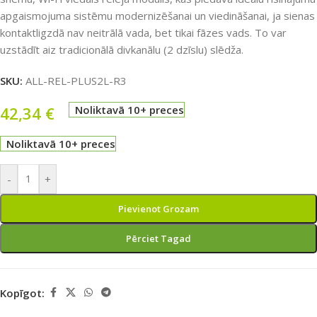
apgaismojuma sistēmu modernizēšanai un viedināšanai, ja sienas
kontaktligzdā nav neitrālā vada, bet tikai fāzes vads. To var
uzstādīt aiz tradicionālā divkanālu (2 dzīslu) slēdža.
SKU:
ALL-REL-PLUS2L-R3
42,34
€
Noliktavā 10+ preces
Noliktavā 10+ preces
-
+
Pievienot Grozam
Pērciet Tagad
Kopīgot: