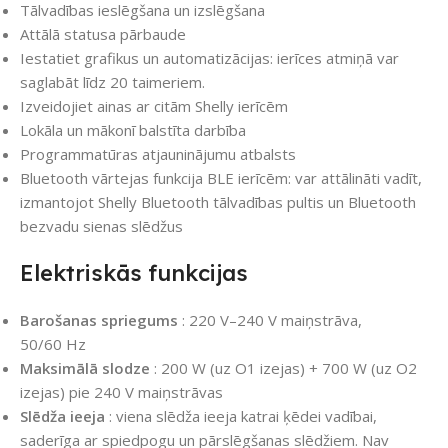
Tālvadības ieslēgšana un izslēgšana
Attālā statusa pārbaude
Iestatiet grafikus un automatizācijas: ierīces atmiņā var
saglabāt līdz 20 taimeriem.
Izveidojiet ainas ar citām Shelly ierīcēm
Lokāla un mākonī balstīta darbība
Programmatūras atjauninājumu atbalsts
Bluetooth vārtejas funkcija BLE ierīcēm: var attālināti vadīt,
izmantojot Shelly Bluetooth tālvadības pultis un Bluetooth
bezvadu sienas slēdžus
Elektriskās funkcijas
Barošanas spriegums
: 220 V–240 V maiņstrāva,
50/60 Hz
Maksimālā slodze
: 200 W (uz O1 izejas) + 700 W (uz O2
izejas) pie 240 V maiņstrāvas
Slēdža ieeja
: viena slēdža ieeja katrai ķēdei vadībai,
saderīga ar spiedpogu un pārslēgšanas slēdžiem. Nav