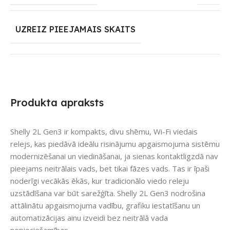
UZREIZ PIEEJAMAIS SKAITS
Produkta apraksts
Shelly 2L Gen3 ir kompakts, divu shēmu, Wi-Fi viedais
relejs, kas piedāvā ideālu risinājumu apgaismojuma sistēmu
modernizēšanai un viedināšanai, ja sienas kontaktligzdā nav
pieejams neitrālais vads, bet tikai fāzes vads. Tas ir īpaši
noderīgi vecākās ēkās, kur tradicionālo viedo releju
uzstādīšana var būt sarežģīta. Shelly 2L Gen3 nodrošina
attālinātu apgaismojuma vadību, grafiku iestatīšanu un
automatizācijas ainu izveidi bez neitrālā vada