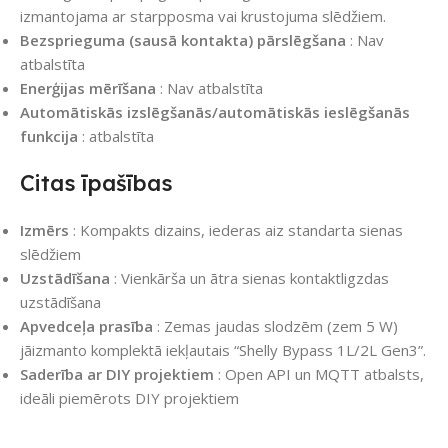
izmantojama ar starpposma vai krustojuma slēdžiem.
Bezsprieguma (sausā kontakta) pārslēgšana
: Nav
atbalstīta
Enerģijas mērīšana
: Nav atbalstīta
Automātiskās izslēgšanās/automātiskās ieslēgšanās
funkcija
: atbalstīta
Citas īpašības
Izmērs
: Kompakts dizains, iederas aiz standarta sienas
slēdžiem
Uzstādīšana
: Vienkārša un ātra sienas kontaktligzdas
uzstādīšana
Apvedceļa prasība
: Zemas jaudas slodzēm (zem 5 W)
jāizmanto komplektā iekļautais “Shelly Bypass 1L/2L Gen3”.
Saderība ar DIY projektiem
: Open API un MQTT atbalsts,
ideāli piemērots DIY projektiem