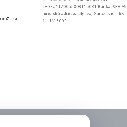
PIEEJAMS UZREIZ
Jā
LV07UNLA0055003115031
Banka:
SEB AS
Juridiskā adrese:
Jelgava, Garozas iela 68 -
tomātika
11, LV-3002
UZREIZ PIEEJAMAIS
SKAITS
1