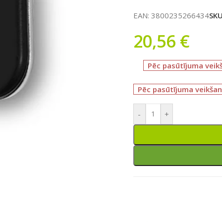
EAN:
3800235266434
SK
20,56
€
Pēc pasūtījuma veik
Pēc pasūtījuma veikšan
-
+