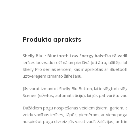
Produkta apraksts
Shelly Blu ir Bluetooth Low Energy balstīta tālvadī
ierīces bezvadu režīmā un piedāvā ļoti ātru, tūlītēju lo
Shelly Pro sērijas ierīcēm, kas ir aprīkotas ar Blueto
uztvērējiem izmanto šifrēšanu.
Jūs varat izmantot Shelly Blu Button, lai ieslēgtu/izslēg
Scenes (sižetus, automatizāciju), lai jūs pat varētu vad
Dažādiem pogu nospiešanas veidiem (īsiem, gariem, du
veidu vadības ierīces, tāpēc, piemēram, ar vienu poga
nospiežot pogu divreiz jūs varat vadīt žalūzijas, ar 