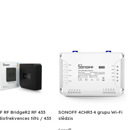
 RF BridgeR2 RF 433
SONOFF 4CHR3 4 grupu Wi-Fi
iofrekvences tilts / 433
slēdzis
vējiem, sensoriem,