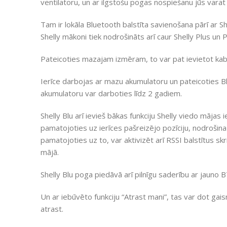
ventilatoru, un ar ilgstošu pogas nospiešanu jūs varat
Tam ir lokāla Bluetooth balstīta savienošana pārī ar S
Shelly mākoni tiek nodrošināts arī caur Shelly Plus un 
Pateicoties mazajam izmēram, to var pat ievietot kaba
Ierīce darbojas ar mazu akumulatoru un pateicoties B
akumulatoru var darboties līdz 2 gadiem.
Shelly Blu arī ievieš bākas funkciju Shelly viedo mājas 
pamatojoties uz ierīces pašreizējo pozīciju, nodrošina 
pamatojoties uz to, var aktivizēt arī RSSI balstītus sk
mājā.
Shelly Blu poga piedāvā arī pilnīgu saderību ar jaun
Un ar iebūvēto funkciju “Atrast mani”, tas var dot gaism
atrast.