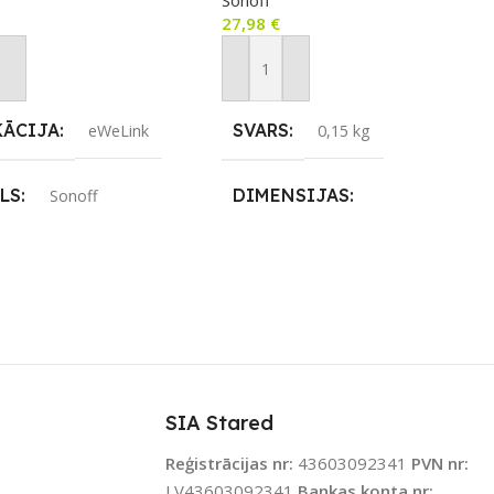
Sonoff
27,98
€
not Grozam
Pievienot Grozam
KĀCIJA
SVARS
eWeLink
0,15 kg
LS
DIMENSIJAS
Sonoff
14,5 × 9 × 3,4 cm
ENOJUMS
APLIKĀCIJA
eWeLink
vērējs
JAMS UZREIZ
ZĪMOLS
Nē
Sonoff
SIA Stared
IZ PIEEJAMAIS
SAVIENOJUMS
Wi-Fi
Reģistrācijas nr:
43603092341
PVN nr:
TS
LV43603092341
Bankas konta nr: