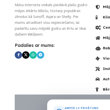
UZREIZ PIEE
Mūsu interneta veikals piedāvā plašu gudro
Māj
SKAITS
mājas iekārtu klāstu, tostarp populāras
zīmolus kā Sonoff, Aqara un Shelly. Pie
Kli
3
mums atradīsiet visu nepieciešamo, lai
Cen
padarītu savu mājokli gudru un ērtu ar tikai
dažiem klikšķiem.
Māj
Padalies ar mums:
Rob
Vie
Ins
Aut
Bēr
AMPER.LV PRIVĀTUMS