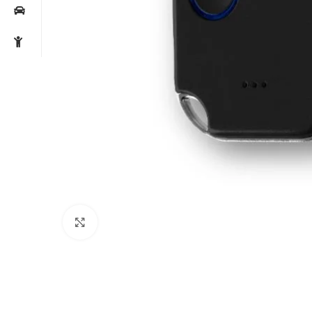
Noklikšķiniet, lai palielinātu