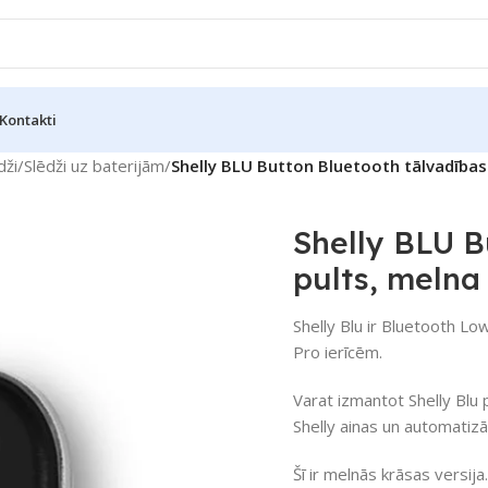
Kontakti
dži
/
Slēdži uz baterijām
/
Shelly BLU Button Bluetooth tālvadības
Shelly BLU B
pults, melna
Shelly Blu ir Bluetooth Lo
Pro ierīcēm.
Varat izmantot Shelly Blu p
Shelly ainas un automatizāc
Šī ir melnās krāsas versija.