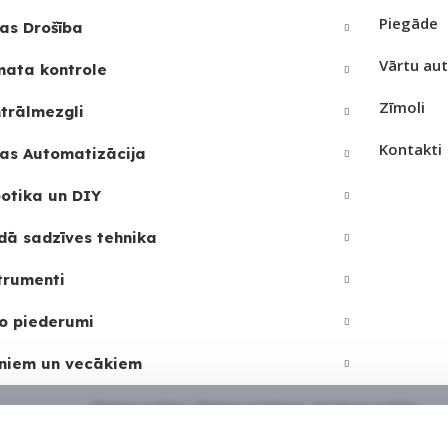
JAMAIS
Piegāde
as Drošība
Vārtu au
mata kontrole
Zīmoli
trālmezgli
Kontakti
as Automatizācija
otika un DIY
dā sadzīves tehnika
trumenti
o piederumi
niem un vecākiem
Sīkdatņu politika
•
Sīkdatņu iestatījumi
•
Privātuma politika