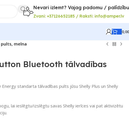
Nevari izlemt? Vajag padomu / palīdzīb
Zvani: +37126652185 / Raksti: info@amper.lv
0,0
 pults, melna
utton Bluetooth tālvadības
w Energy standarta tālvadības pults jūsu Shelly Plus un Shelly
ogu, lai ieslēgtu/izslēgtu savas Shelly ierīces vai pat aktivizētu
iju.