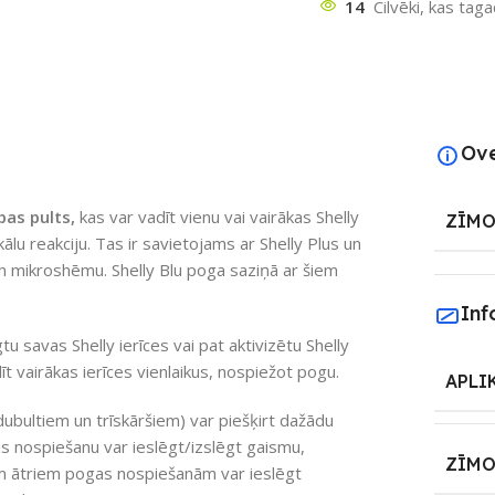
14
Cilvēki, kas tag
Ov
bas pults,
kas var vadīt vienu vai vairākas Shelly
ZĪMO
kālu reakciju. Tas ir savietojams ar Shelly Plus un
oth mikroshēmu. Shelly Blu poga saziņā ar šiem
Inf
tu savas Shelly ierīces vai pat aktivizētu Shelly
īt vairākas ierīces vienlaikus, nospiežot pogu.
APLI
bultiem un trīskāršiem) var piešķirt dažādu
s nospiešanu var ieslēgt/izslēgt gaismu,
ZĪMO
trim ātriem pogas nospiešanām var ieslēgt