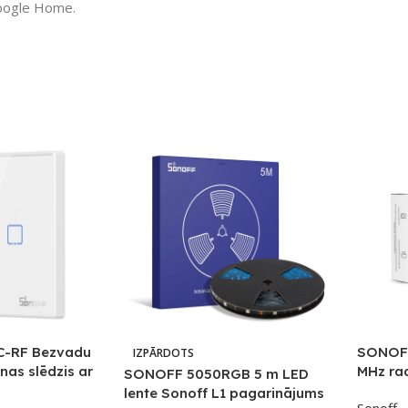
Google Home.
-RF Bezvadu
SONOFF
IZPĀRDOTS
enas slēdzis ar
MHz rad
SONOFF 5050RGB 5 m LED
MHz de
lente Sonoff L1 pagarinājums