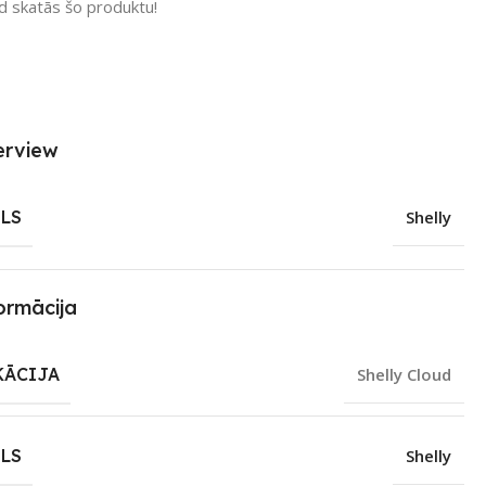
ad skatās šo produktu!
erview
LS
Shelly
ormācija
KĀCIJA
Shelly Cloud
LS
Shelly