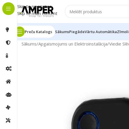
Skip to navigation
Skip to main content
Preču Katalogs
Sākums
Piegāde
Vārtu Automātika
Zīmoli
Sākums
/
Apgaismojums un Elektroinstalācija
/
Viedie Slē