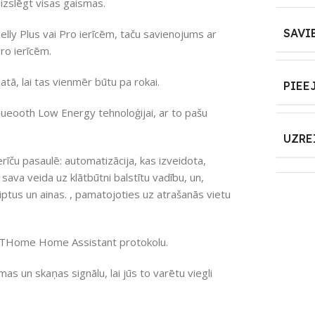
 izslēgt visas gaismas.
SAVI
helly Plus vai Pro ierīcēm, taču savienojums ar
Pro ierīcēm.
tā, lai tas vienmēr būtu pa rokai.
PIEE
lueooth Low Energy tehnoloģijai, ar to pašu
UZRE
ierīču pasaulē: automatizācija, kas izveidota,
sava veida uz klātbūtni balstītu vadību, un,
riptus un ainas. , pamatojoties uz atrašanās vietu
o BTHome Home Assistant protokolu.
as un skaņas signālu, lai jūs to varētu viegli