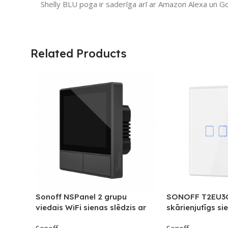
Shelly BLU poga ir saderīga arī ar Amazon Alexa un 
Related Products
Sonoff NSPanel 2 grupu
SONOFF T2EU3C
viedais WiFi sienas slēdzis ar
skārienjutīgs si
LED paneli, termostatu un
RF vadību