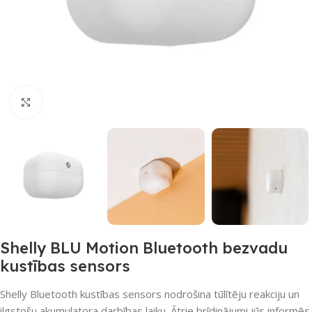
Noklikšķiniet, lai palielinātu
Shelly BLU Motion Bluetooth bezvadu
kustības sensors
Shelly Bluetooth kustības sensors nodrošina tūlītēju reakciju un
ilgstošu akumulatora darbības laiku. Ātrie brīdinājumi jūs informēs