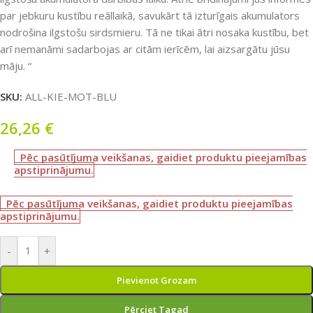
par jebkuru kustību reāllaikā, savukārt tā izturīgais akumulators
nodrošina ilgstošu sirdsmieru. Tā ne tikai ātri nosaka kustību, bet
arī nemanāmi sadarbojas ar citām ierīcēm, lai aizsargātu jūsu
māju. “
SKU:
ALL-KIE-MOT-BLU
26,26
€
Pēc pasūtījuma veikšanas, gaidiet produktu pieejamības
apstiprinājumu.
Pēc pasūtījuma veikšanas, gaidiet produktu pieejamības
apstiprinājumu.
-
+
Pievienot Grozam
Pērciet Tagad