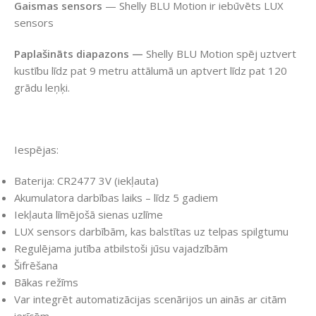
Gaismas sensors
— Shelly BLU Motion ir iebūvēts LUX
sensors
Paplašināts diapazons —
Shelly BLU Motion spēj uztvert
kustību līdz pat 9 metru attālumā un aptvert līdz pat 120
grādu leņķi.
Iespējas:
Baterija: CR2477 3V (iekļauta)
Akumulatora darbības laiks – līdz 5 gadiem
Iekļauta līmējošā sienas uzlīme
LUX sensors darbībām, kas balstītas uz telpas spilgtumu
Regulējama jutība atbilstoši jūsu vajadzībām
Šifrēšana
Bākas režīms
Var integrēt automatizācijas scenārijos un ainās ar citām