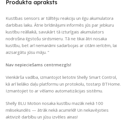
Produkta apraksts
Kustības sensors ar tūlītēju reakciju un ilgu akumulatora
darbības laiku. Ātrie brīdinājumi informēs jūs par jebkuru
kustību reāllaikā, savukārt tā izturīgais akumulators
nodrošina ilgstošu sirdsmieru. Tā ne tikai ātri nosaka
kustību, bet arī nemanāmi sadarbojas ar citām ierīcēm, lai
aizsargātu jūsu māju. “
Nav nepieciešams centrmezgls!
Vienkārša vadība, izmantojot lietotni Shelly Smart Control,
kā arī lielāko daļu platformu un protokolu, tostarp BTHome.
Izmantojiet to ar vēlamo automatizācijas sistēmu.
Shelly BLU Motion nosaka kustību mazāk nekā 100
milisekundēs — ātrāk nekā acumirklī! Un nekavējoties
aktivizē darbību un jūsu izvēles ainas!