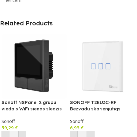
ierīcēm
Related Products
Sonoff NSPanel 2 grupu
SONOFF T2EU3C-RF
viedais WiFi sienas slēdzis
Bezvadu skārienjutīgs
ar LED paneli, termostatu un
sienas slēdzis ar RF vadību
Sonoff
Sonoff
viedās ainas slēdža funkciju
59,29
€
6,93
€