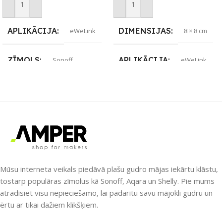
Pievienot Grozam
Pievienot Grozam
APLIKĀCIJA
DIMENSIJAS
eWeLink
8 × 8 cm
ZĪMOLS
APLIKĀCIJA
Sonoff
eWeLink
SAVIENOJUMS
ZĪMOLS
Wi-Fi
Sonoff
PIEEJAMS UZREIZ
SAVIENOJUMS
Nē
RF raidītājs
Mūsu interneta veikals piedāvā plašu gudro mājas iekārtu klāstu,
UZREIZ PIEEJAMAIS
PIEEJAMS UZREIZ
Jā
tostarp populāras zīmolus kā Sonoff, Aqara un Shelly. Pie mums
SKAITS
atradīsiet visu nepieciešamo, lai padarītu savu mājokli gudru un
UZREIZ PIEEJAMAIS
ērtu ar tikai dažiem klikšķiem.
SKAITS