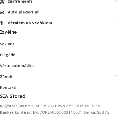
Instrumenti
Auto piederumi
Bērniem un vecākiem
Izvēlne
Sākums
Piegāde
Vārtu automātika
Zīmoli
Kontakti
SIA Stared
Reģistrācijas nr:
43603092341
PVN nr:
LV43603092341
Bankas konta nr:
LV07UNLA0055003115031
Banka:
SEB AS