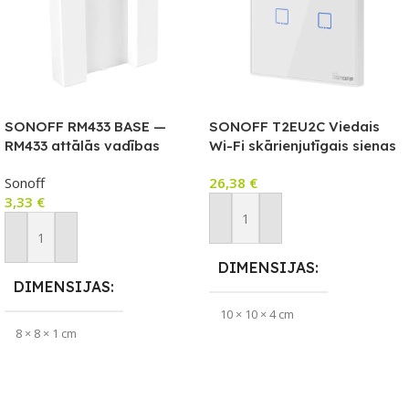
SONOFF RM433 BASE —
SONOFF T2EU2C Viedais
RM433 attālās vadības
Wi-Fi skārienjutīgais sienas
turētājs
slēdzis ar RF vadību
Sonoff
26,38
€
3,33
€
Pievienot Grozam
Pievienot Grozam
DIMENSIJAS
DIMENSIJAS
10 × 10 × 4 cm
8 × 8 × 1 cm
PIEEJAMS UZREIZ
Jā
ZĪMOLS
Sonoff