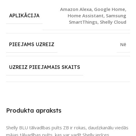
Amazon Alexa
,
Google Home
,
APLIKĀCIJA
Home Assistant
,
Samsung
SmartThings
,
Shelly Cloud
PIEEJAMS UZREIZ
Nē
UZREIZ PIEEJAMAIS SKAITS
Produkta apraksts
Shelly BLU tālvadības pults ZB ir rokas, daudzkanālu viedās
mājas tālvadības pults, kas var vadīt Shelly ierīces,