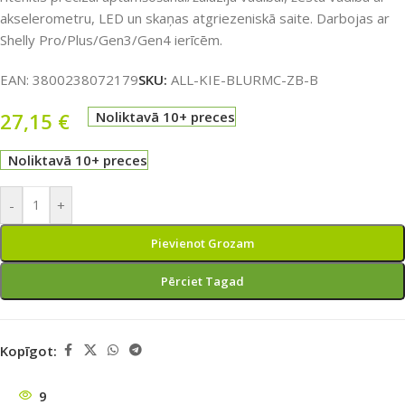
akselerometru, LED un skaņas atgriezeniskā saite. Darbojas ar
Shelly Pro/Plus/Gen3/Gen4 ierīcēm.
EAN:
3800238072179
SKU:
ALL-KIE-BLURMC-ZB-B
27,15
€
Noliktavā 10+ preces
Noliktavā 10+ preces
-
+
Pievienot Grozam
Pērciet Tagad
Kopīgot:
9