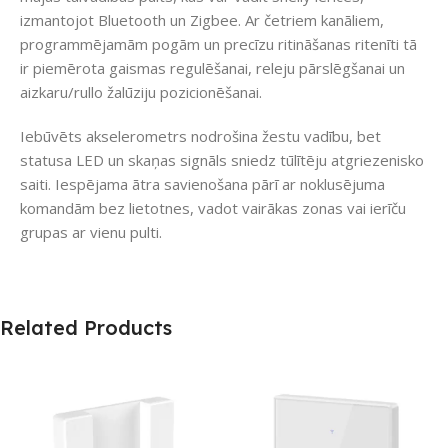
izmantojot Bluetooth un Zigbee. Ar četriem kanāliem,
programmējamām pogām un precīzu ritināšanas ritenīti tā
ir piemērota gaismas regulēšanai, releju pārslēgšanai un
aizkaru/rullo žalūziju pozicionēšanai.
Iebūvēts akselerometrs nodrošina žestu vadību, bet
statusa LED un skaņas signāls sniedz tūlītēju atgriezenisko
saiti. Iespējama ātra savienošana pārī ar noklusējuma
komandām bez lietotnes, vadot vairākas zonas vai ierīču
grupas ar vienu pulti.
Related Products