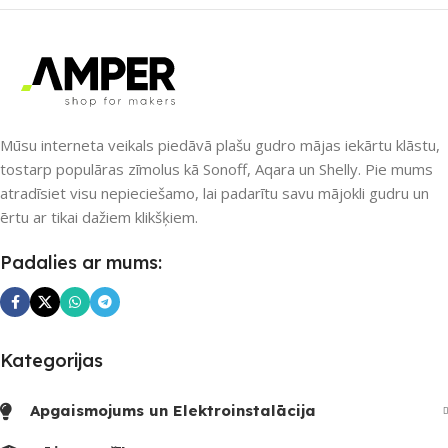
UZREIZ PIEEJAMAIS
PIEEJAMS UZREIZ
Jā
SKAITS
6
UZREIZ PIEEJAMAIS
SKAITS
Mūsu interneta veikals piedāvā plašu gudro mājas iekārtu klāstu,
4
tostarp populāras zīmolus kā Sonoff, Aqara un Shelly. Pie mums
atradīsiet visu nepieciešamo, lai padarītu savu mājokli gudru un
ērtu ar tikai dažiem klikšķiem.
Padalies ar mums:
Kategorijas
Apgaismojums un Elektroinstalācija