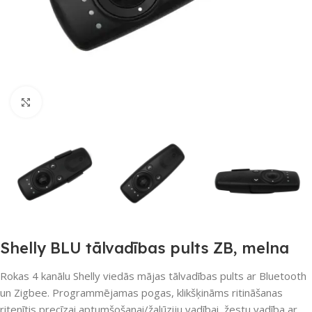
Noklikšķiniet, lai palielinātu
Shelly BLU tālvadības pults ZB, melna
Rokas 4 kanālu Shelly viedās mājas tālvadības pults ar Bluetooth
un Zigbee. Programmējamas pogas, klikšķināms ritināšanas
ritenītis precīzai aptumšošanai/žalūziju vadībai, žestu vadība ar