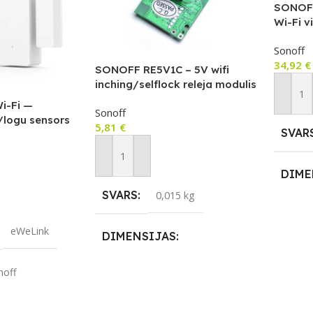
SONOFF
Wi-Fi v
vadību
Sonoff
34,92
€
SONOFF RE5V1C – 5V wifi
inching/selflock releja modulis
Pievie
i-Fi —
Sonoff
/logu sensors
5,81
€
SVAR
Pievienot Grozam
DIME
SVARS
0,015 kg
m
1,45 ×
eWeLink
DIMENSIJAS
APLI
noff
0,35 × 0,25 × 0,19 cm
ZĪMO
APLIKĀCIJA
eWeLink