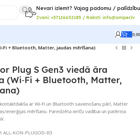
Nevari izlemt? Vajag padomu / palīdzīb
Zvani: +37126652185 / Raksti: info@amper.lv
0,0
‑Fi + Bluetooth, Matter, jaudas mērīšana)
or Plug S Gen3 viedā āra
 (Wi‑Fi + Bluetooth, Matter,
šana)
ontaktdakša ar Wi‑Fi un Bluetooth savienošanu pārī, Matter
as/enerģijas mērīšanu. Paredzēta ierīču vadībai un patēriņa
 W.
U:
ALL-KON-PLUGOD-R3