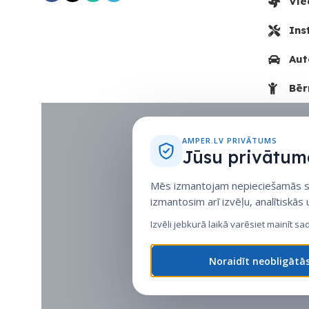
Vie
Ins
Aut
Bēr
AMPER.LV PRIVĀTUMS
Jūsu privātuma
Mēs izmantojam nepieciešamās sīk
izmantosim arī izvēļu, analītiskās
Izvēli jebkurā laikā varēsiet mainīt sa
Noraidīt neobligātā