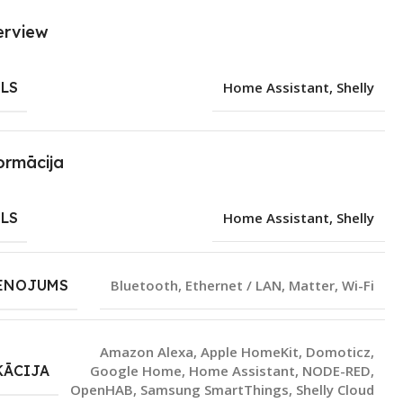
erview
LS
Home Assistant
,
Shelly
ormācija
LS
Home Assistant
,
Shelly
ENOJUMS
Bluetooth
,
Ethernet / LAN
,
Matter
,
Wi-Fi
Amazon Alexa
,
Apple HomeKit
,
Domoticz
,
KĀCIJA
Google Home
,
Home Assistant
,
NODE-RED
,
OpenHAB
,
Samsung SmartThings
,
Shelly Cloud