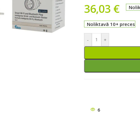
36,03
€
Noli
Noliktavā 10+ preces
-
+
ātu
6