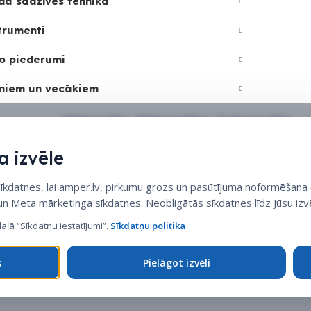
dā sadzīves tehnika
trumenti
o piederumi
niem un vecākiem
Sīkdatņu politika
•
Sīkdatņu iestatījumi
•
Privātuma politika
 izvēle
datnes, lai amper.lv, pirkumu grozs un pasūtījuma noformēšana d
 un Meta mārketinga sīkdatnes. Neobligātās sīkdatnes līdz Jūsu izvē
daļā “Sīkdatņu iestatījumi”.
Sīkdatņu politika
s
Pielāgot izvēli