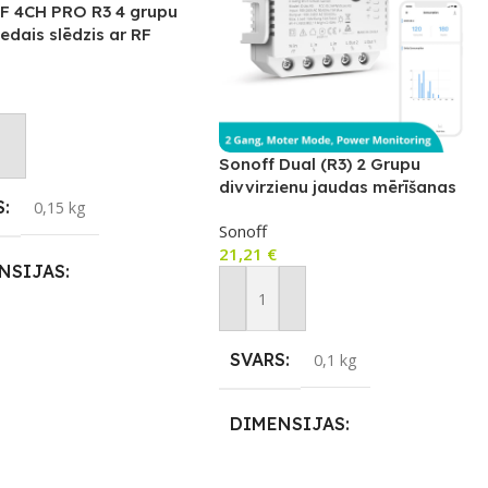
 4CH PRO R3 4 grupu
iedais slēdzis ar RF
not Grozam
Sonoff Dual (R3) 2 Grupu
divvirzienu jaudas mērīšanas
S
0,15 kg
viedais slēdzis
Sonoff
21,21
€
NSIJAS
Pievienot Grozam
 0,9 × 0,34 cm
SVARS
0,1 kg
KĀCIJA
eWeLink
DIMENSIJAS
LS
Sonoff
0,61 × 0,5 × 0,23 cm