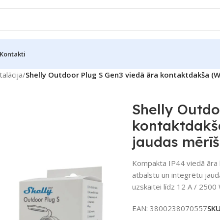
Kontakti
talācija
/
Shelly Outdoor Plug S Gen3 viedā āra kontaktdakša (Wi
Shelly Outdo
kontaktdakša
jaudas mērī
Kompakta IP44 viedā āra k
atbalstu un integrētu jaud
uzskaitei līdz 12 A / 2500
EAN:
3800238070557
SK