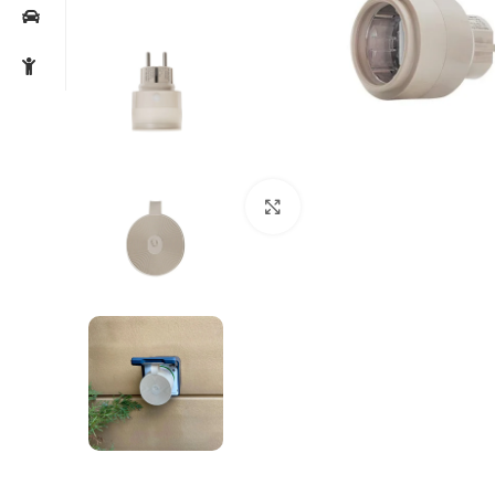
Noklikšķiniet, lai palielin