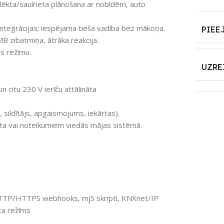
llēkta/saulrieta plānošana ar nobīdēm, auto
tegrācijas; iespējama tieša vadība bez mākoņa.
PIEE
 zibatmiņa, ātrāka reakcija.
s režīmu.
UZRE
 citu 230 V ierīču attālināta
, sildītājs, apgaismojums, iekārtas).
ieta vai noteikumiem viedās mājas sistēmā.
TP/HTTPS webhooks, mjS skripti, KNXnet/IP
kta režīms