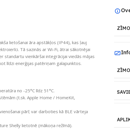
Ov
ZĪMO
ša lietošanai āra apstākļos (IP44), kas ļauj
ktroierīci. Tā sazinās ar Wi-Fi, ātrai sākotnējai
Inf
r standartu vienkāršai integrācijai viedās mājas
ot līdzi enerģijas patēriņam galapunktos.
ZĪMO
eratūra no -25°C līdz 51°C.
SAVI
sistēmām (t.sk. Apple Home / HomeKit,
vienošanai pārī; var darboties kā BLE vārteja
APLI
ure Shelly lietotnē (mākoņa režīmā).