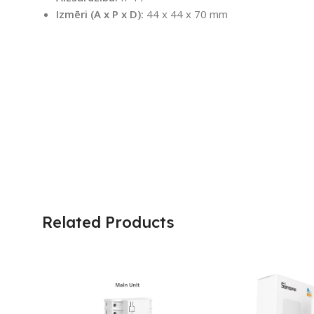
Izmēri (A x P x D):
44 x 44 x 70 mm
Related Products