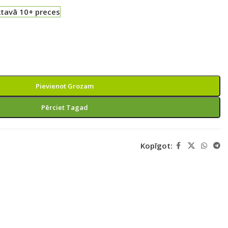
ktavā 10+ preces
Pievienot Grozam
Pērciet Tagad
Kopīgot: