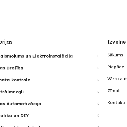
S
Wi-Fi
SAVI
ZĪMOLS
Sonoff
REIZ
Nē
RF uzt
SAVIENOJUMS
Wi-Fi
JAMAIS
PIEE
rijas
Izvēlne
PIEEJAMS UZREIZ
Jā
Sākums
UZRE
aismojums un Elektroinstalācija
SKAI
Piegāde
UZREIZ PIEEJAMAIS
as Drošība
SKAITS
Vārtu au
mata kontrole
1
Zīmoli
trālmezgli
Kontakti
as Automatizācija
otika un DIY