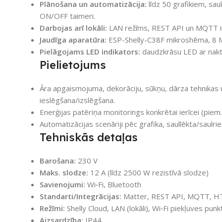
Plānošana un automatizācija:
līdz 50 grafikiem, sau
ON/OFF taimeri.
Darbojas arī lokāli:
LAN režīms, REST API un MQTT in
Jaudīga aparatūra:
ESP-Shelly-C38F mikroshēma, 8 MB
Pielāgojams LED indikators:
daudzkrāsu LED ar nakt
Pielietojums
Āra apgaismojuma, dekorāciju, sūkņu, dārza tehnikas un
ieslēgšana/izslēgšana.
Enerģijas patēriņa monitorings konkrētai ierīcei (piem.
Automatizācijas scenāriji pēc grafika, saullēkta/saulr
Tehniskās detaļas
Barošana:
230 V
Maks. slodze:
12 A (līdz 2500 W rezistīvā slodze)
Savienojumi:
Wi‑Fi, Bluetooth
Standarti/Integrācijas:
Matter, REST API, MQTT, HT
Režīmi:
Shelly Cloud, LAN (lokāli), Wi‑Fi piekļuves pun
Aizsardzība:
IP44