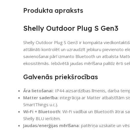
Produkta apraksts
Shelly Outdoor Plug S Gen3
Shelly Outdoor Plug S Gen3 ir kompakta viedkontaktdak
attālināti kontrolēt un uzraudzīt jebkuru pievienoto ele
savienošanai pārī izmanto Bluetooth un atbalsta Matte
ekosistēmās. Iebūvētā jaudas mērīšana palīdz ērti sek
Galvenās priekšrocības
Āra lietošanai:
IP44 aizsardzības līmenis, darba temp
Matter saderība:
integrācija ar Matter atbalstītām 
SmartThings u.c.).
Wi‑Fi + Bluetooth:
Wi‑Fi vadībai un Bluetooth ātrai sa
Shelly BLU ierīcēm.
Jaudas/enerģijas mērīšana:
patēriņa uzskaite un vēst