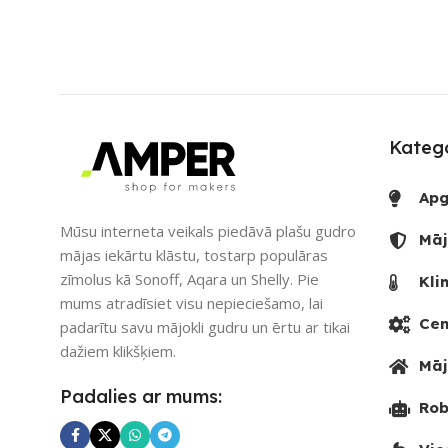
SAVIENOJUMS
SAVIENOJUM
Wi-Fi
PIEEJAMS UZREIZ
PIEEJAMS UZ
Jā
UZREIZ PIEEJAMAIS
UZREIZ PIEE
SKAITS
SKAITS
Katego
1
Apg
Mūsu interneta veikals piedāvā plašu gudro
Māj
mājas iekārtu klāstu, tostarp populāras
zīmolus kā Sonoff, Aqara un Shelly. Pie
Kli
mums atradīsiet visu nepieciešamo, lai
Cen
padarītu savu mājokli gudru un ērtu ar tikai
dažiem klikšķiem.
Māj
Padalies ar mums:
Rob