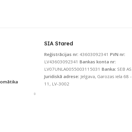
ENOJUMS
APLIKĀCIJA
eWeLink
vērējs
,
Wi-Fi
ZĪMOLS
Sonoff
JAMS UZREIZ
Nē
SIA Stared
SAVIENOJUMS
Wi-Fi
Reģistrācijas nr:
43603092341
PVN nr:
IZ PIEEJAMAIS
LV43603092341
Bankas konta nr:
TS
PIEEJAMS UZREIZ
Jā
LV07UNLA0055003115031
Banka:
SEB AS
Juridiskā adrese:
Jelgava, Garozas iela 68 -
tomātika
11, LV-3002
UZREIZ PIEEJAMAIS
SKAITS
1