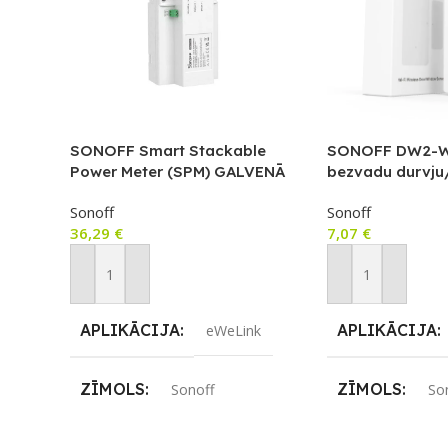
SONOFF Smart Stackable
SONOFF DW2-W
Power Meter (SPM) GALVENĀ
bezvadu durvju
ierīce
Sonoff
Sonoff
36,29
€
7,07
€
Pievienot Grozam
Pievienot Groza
APLIKĀCIJA
APLIKĀCIJA
eWeLink
ZĪMOLS
ZĪMOLS
Sonoff
So