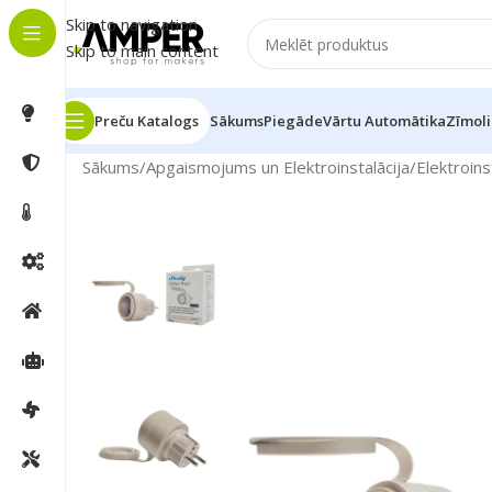
Skip to navigation
Skip to main content
Preču Katalogs
Sākums
Piegāde
Vārtu Automātika
Zīmoli
Sākums
/
Apgaismojums un Elektroinstalācija
/
Elektroins