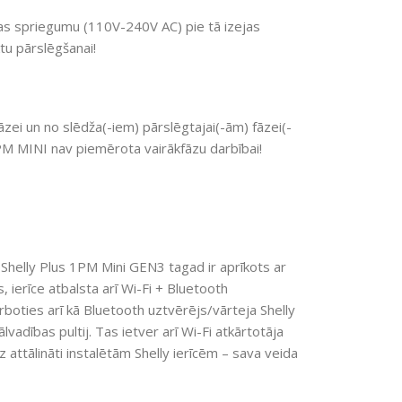
s spriegumu (110V-240V AC) pie tā izejas
tu pārslēgšanai!
zei un no slēdža(-iem) pārslēgtajai(-ām) fāzei(-
1PM MINI nav piemērota vairākfāzu darbībai!
Shelly Plus 1PM Mini GEN3 tagad ir aprīkots ar
 ierīce atbalsta arī Wi-Fi + Bluetooth
arboties arī kā Bluetooth uztvērējs/vārteja Shelly
adības pultij. Tas ietver arī Wi-Fi atkārtotāja
 uz attālināti instalētām Shelly ierīcēm – sava veida