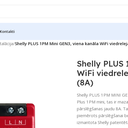
Kontakti
talācija
/
Shelly PLUS 1PM Mini GEN3, viena kanāla WiFi viedreleja
Shelly PLUS 
WiFi viedrele
(8A)
Shelly PLUS 1PM MINI GEN3
Plus 1PM mini, tas ir maz
pārslēgšanas jaudu 8A. Ta
piemērots pārslēgšanai bez
izmantota Shelly patentē