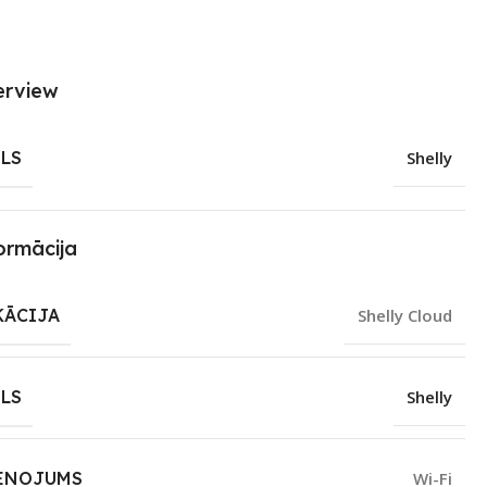
erview
LS
Shelly
ormācija
KĀCIJA
Shelly Cloud
LS
Shelly
ENOJUMS
Wi-Fi