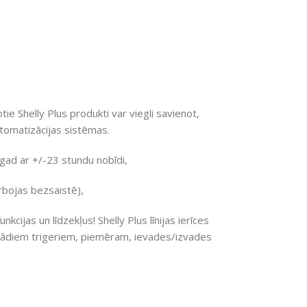
 Shelly Plus produkti var viegli savienot,
utomatizācijas sistēmas.
agad ar +/-23 stundu nobīdi,
rbojas bezsaistē),
nkcijas un līdzekļus! Shelly Plus līnijas ierīces
 dažādiem trigeriem, piemēram, ievades/izvades