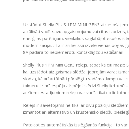
Uzstādot Shelly PLUS 1PM MINI GEN3 aiz esošajiem 
attālināti vadīt savu apgaismojumu vai citas slodzes,
enerģijas patēriņam, vienlaikus saglabājot esošos sl
modernizācijai. . Tā ir arī lieliska izvēle vienas poga
8A padara to nepiemērotu kontaktligzdu vadīšanai!
Shelly Plus 1PM Mini Gen3 relejs, tāpat kā citi mazie Sh
ka, uzstādot aiz gaismas slēdža, joprojām varat izmant
slodzi), kā arī attālināti pārslēgtu vadāmo. lampu vai cit
taimeru. Ir arī iespēja atspējot slēdzi Shelly lietotnē
ar šiem iestatījumiem releju var vadīt tikai no lietotnes
Relejs ir savietojams ne tikai ar divu pozīciju slēdžiem
izmantot arī alternatīvo un krustenisko slēdžu pieslēg
Pateicoties automātiskās izslēgšanās funkcijai, to var 