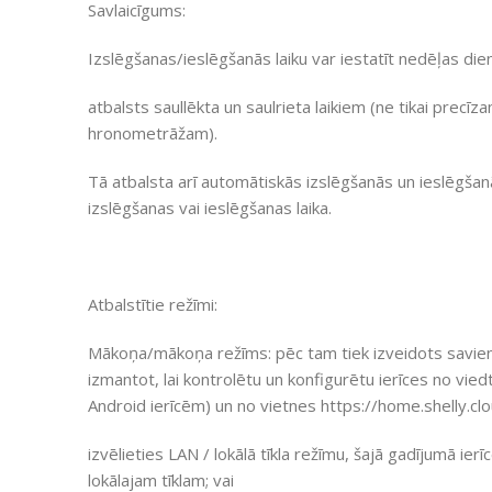
Savlaicīgums:
Izslēgšanas/ieslēgšanās laiku var iestatīt nedēļas di
atbalsts saullēkta un saulrieta laikiem (ne tikai precīz
hronometrāžam).
Tā atbalsta arī automātiskās izslēgšanās un ieslēgšanā
izslēgšanas vai ieslēgšanas laika.
Atbalstītie režīmi:
Mākoņa/mākoņa režīms: pēc tam tiek izveidots savien
izmantot, lai kontrolētu un konfigurētu ierīces no vied
Android ierīcēm) un no vietnes https://home.shelly.clo
izvēlieties LAN / lokālā tīkla režīmu, šajā gadījumā ierī
lokālajam tīklam; vai