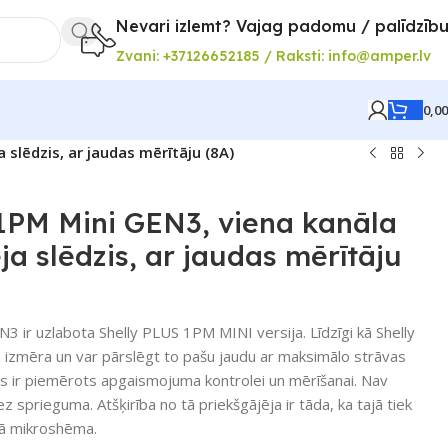
Nevari izlemt? Vajag padomu / palīdzīb
Zvani: +37126652185 / Raksti: info@amper.lv
0,0
 slēdzis, ar jaudas mērītāju (8A)
1PM Mini GEN3, viena kanāla
ja slēdzis, ar jaudas mērītāju
 ir uzlabota Shelly PLUS 1PM MINI versija. Līdzīgi kā Shelly
a izmēra un var pārslēgt to pašu jaudu ar maksimālo strāvas
s ir piemērots apgaismojuma kontrolei un mērīšanai. Nav
 sprieguma. Atšķirība no tā priekšgājēja ir tāda, ka tajā tiek
tā mikroshēma.