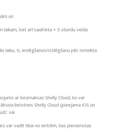
enām un
am laikam, bet arī saulrieta + 5 stundu veida
s laiku, ti, ieslēgšanos/izslēgšanu pēc noteikta
ojums ar bezmaksas Shelly Cloud, ko var
tālruņa lietotnes Shelly Cloud (pieejama iOS un
ud/; vai
ces var vadīt tikai no ierīcēm, kas pievienotas