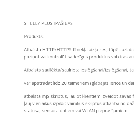
SHELLY PLUS ĪPAŠĪBAS:
Produkts:
Atbalsta HTTP/HTTPS tīmekļa aizķeres, tāpēc uzlabotie
paziņot vai kontrolēt saderīgus produktus vai citas a
Atbalsts saullēkta/saulrieta ieslēgšanai/izslēgšanai, t
var apstrādāt līdz 20 taimeriem (glabājas ierīcē un da
atbalsta mjS skriptus, ļaujot klientiem izveidot savas fu
ļauj vienlaikus izpildīt vairākus skriptus atkarībā no
statusa, sensora datiem vai WLAN pieprasījumiem.