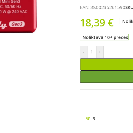
EAN:
3800235261590
SK
18,39
€
Noli
Noliktavā 10+ preces
-
+
ātu
3