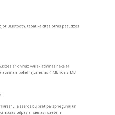
ntojot Bluetooth, tāpat kā citas otrās paaudzes
udzes ar divreiz vairāk atmiņas nekā tā
atmiņa ir palielinājusies no 4 MB līdz 8 MB.
S:
pārkaršanu, aizsardzību pret pārspriegumu un
bu mazās telpās ar sienas rozetēm.