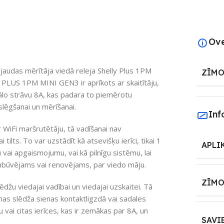
Ov
 jaudas mērītāja viedā releja Shelly Plus 1PM
ZĪMO
ly PLUS 1PM MINI GEN3 ir aprīkots ar skaitītāju,
mālo strāvu 8A, kas padara to piemērotu
lēgšanai un mērīšanai.
Inf
ar WiFi maršrutētāju, tā vadīšanai nav
ilts. To var uzstādīt kā atsevišķu ierīci, tikai 1
APLI
u vai apgaismojumu, vai kā pilnīgu sistēmu, lai
aunbūvējams vai renovējams, par viedo māju.
ZĪMO
džu viedajai vadībai un viedajai uzskaitei. Tā
mas slēdža sienas kontaktligzdā vai sadales
 vai citas ierīces, kas ir zemākas par 8A, un
SAVI