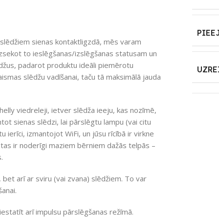
PIEE
slēdžiem sienas kontaktligzdā, mēs varam
 izsekot to ieslēgšanas/izslēgšanas statusam un
ēdžus, padarot produktu ideāli piemērotu
UZRE
s gaismas slēdžu vadīšanai, taču tā maksimālā jauda
elly viedreleji, ietver slēdža ieeju, kas nozīmē,
ot sienas slēdzi, lai pārslēgtu lampu (vai citu
u ierīci, izmantojot WiFi, un jūsu rīcībā ir virkne
 – tas ir noderīgi maziem bērniem dažās telpās –
.
, bet arī ar sviru (vai zvana) slēdžiem. To var
šanai.
iestatīt arī impulsu pārslēgšanas režīmā.