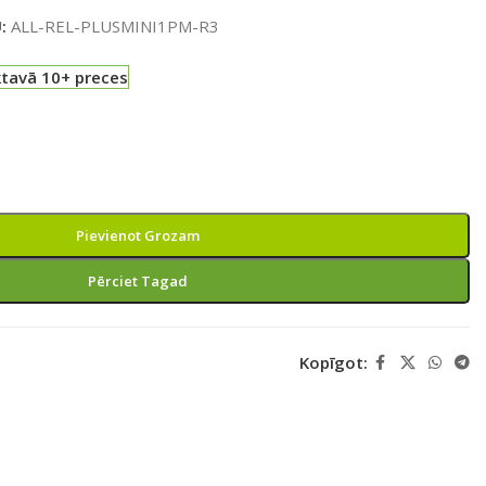
U:
ALL-REL-PLUSMINI1PM-R3
ktavā 10+ preces
Pievienot Grozam
Pērciet Tagad
Kopīgot: