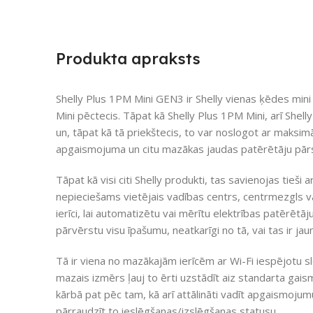
Produkta apraksts
Shelly Plus 1PM Mini GEN3 ir Shelly vienas ķēdes mini
Mini pēctecis. Tāpat kā Shelly Plus 1PM Mini, arī Shel
un, tāpat kā tā priekštecis, to var noslogot ar maksi
apgaismojuma un citu mazākas jaudas patērētāju pārs
Tāpat kā visi citi Shelly produkti, tas savienojas tieši 
nepieciešams vietējais vadības centrs, centrmezgls vai t
ierīci, lai automatizētu vai mērītu elektrības patērētāj
pārvērstu visu īpašumu, neatkarīgi no tā, vai tas ir j
Tā ir viena no mazākajām ierīcēm ar Wi-Fi iespējotu slē
mazais izmērs ļauj to ērti uzstādīt aiz standarta gais
kārbā pat pēc tam, kā arī attālināti vadīt apgaismojumu
pārraudzīt to ieslēgšanas/izslēgšanas statusu.