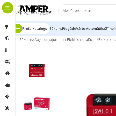
Skip to navigation
Skip to main content
Preču Katalogs
Sākums
Piegāde
Vārtu Automātika
Zīmoli
Sākums
/
Apgaismojums un Elektroinstalācija
/
Elektroins