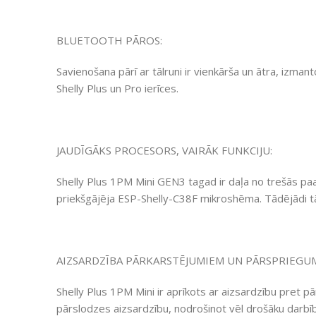
BLUETOOTH PĀROS:
Savienošana pārī ar tālruni ir vienkārša un ātra, izma
Shelly Plus un Pro ierīces.
JAUDĪGĀKS PROCESORS, VAIRĀK FUNKCIJU:
Shelly Plus 1PM Mini GEN3 tagad ir daļa no trešās paa
priekšgājēja ESP-Shelly-C38F mikroshēma. Tādējādi tā 
AIZSARDZĪBA PĀRKARSTĒJUMIEM UN PĀRSPRIEGUM
Shelly Plus 1PM Mini ir aprīkots ar aizsardzību pret 
pārslodzes aizsardzību, nodrošinot vēl drošāku darbī