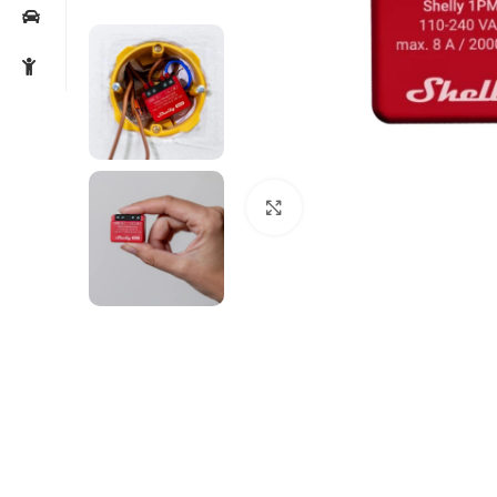
Noklikšķiniet, lai palielin