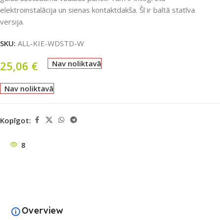
elektroinstalācija un sienas kontaktdakša. Šī ir baltā statīva
versija.
SKU:
ALL-KIE-WDSTD-W
25,06
€
Nav noliktavā
Nav noliktavā
Kopīgot:
8
Overview