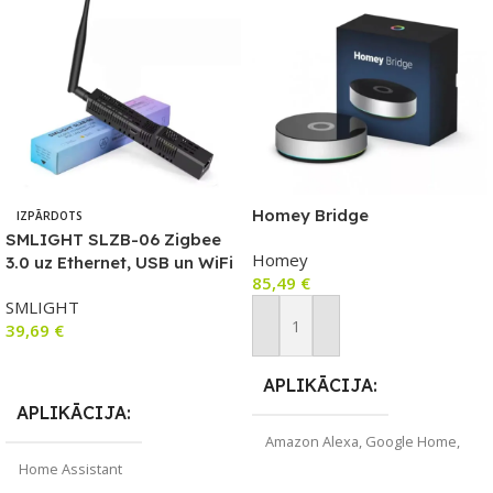
Homey Bridge
IZPĀRDOTS
SMLIGHT SLZB-06 Zigbee
Homey
3.0 uz Ethernet, USB un WiFi
85,49
€
vārtejas koordinators ar
SMLIGHT
PoE, darbojas ar
39,69
€
Zigbee2MQTT, mājas palīgu,
Pievienot Grozam
ZHA
Lasīt Vairāk
APLIKĀCIJA
APLIKĀCIJA
Amazon Alexa
,
Google Home
,
Yale Access
Home Assistant