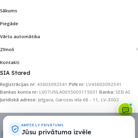
Sākums
Piegāde
Vārtu automātika
Zīmoli
Kontakti
SIA Stared
Reģistrācijas nr:
43603092341
PVN nr:
LV43603092341
Bankas konta nr:
LV07UNLA0055003115031
Banka:
SEB AS
Juridiskā adrese:
Jelgava, Garozas iela 68 - 11, LV-3002
Sīkdatņu politika
•
Sīkdatņu iestatījumi
•
Privātuma politika
AMPER.LV PRIVĀTUMS
Jūsu privātuma izvēle