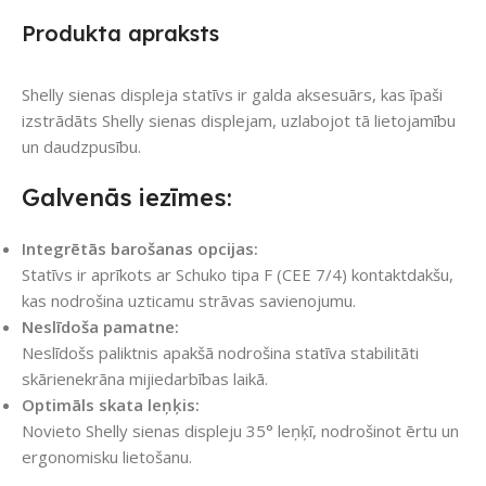
Produkta apraksts
Shelly sienas displeja statīvs ir galda aksesuārs, kas īpaši
izstrādāts Shelly sienas displejam, uzlabojot tā lietojamību
un daudzpusību.
Galvenās iezīmes:
Integrētās barošanas opcijas:
Statīvs ir aprīkots ar Schuko tipa F (CEE 7/4) kontaktdakšu,
kas nodrošina uzticamu strāvas savienojumu.
Neslīdoša pamatne:
Neslīdošs paliktnis apakšā nodrošina statīva stabilitāti
skārienekrāna mijiedarbības laikā.
Optimāls skata leņķis:
Novieto Shelly sienas displeju 35° leņķī, nodrošinot ērtu un
ergonomisku lietošanu.