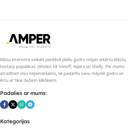
ZĪMOLS
Homey
ZĪMOLS
SMLIGHT
SAVIENOJUMS
SAVIENOJUMS
IR (infrared)
,
RF raidītājs
,
Wi-Fi
,
Ethernet / LAN
,
Wi-Fi
,
ZigBee
Z-Wave
,
ZigBee
PIEEJAMS UZREIZ
Mūsu interneta veikals piedāvā plašu gudro mājas iekārtu klāstu,
PIEEJAMS UZREIZ
tostarp populāras zīmolus kā Sonoff, Aqara un Shelly. Pie mums
Nē
atradīsiet visu nepieciešamo, lai padarītu savu mājokli gudru un
Nē
ērtu ar tikai dažiem klikšķiem.
UZREIZ PIEEJAMAIS
UZREIZ PIEEJAMAIS
Padalies ar mums:
SKAITS
SKAITS
Kategorijas