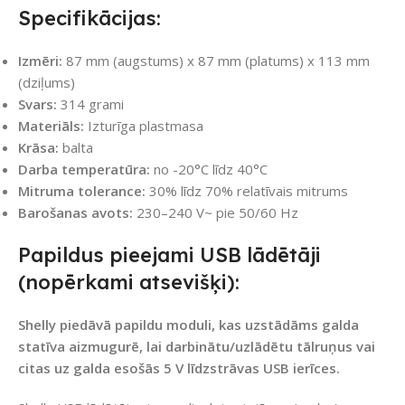
Specifikācijas:
Izmēri:
87 mm (augstums) x 87 mm (platums) x 113 mm
(dziļums)
Svars:
314 grami
Materiāls:
Izturīga plastmasa
Krāsa:
balta
Darba temperatūra:
no -20°C līdz 40°C
Mitruma tolerance:
30% līdz 70% relatīvais mitrums
Barošanas avots:
230–240 V~ pie 50/60 Hz
Papildus pieejami USB lādētāji
(nopērkami atsevišķi):
Shelly piedāvā papildu moduli, kas uzstādāms galda
statīva aizmugurē, lai darbinātu/uzlādētu tālruņus vai
citas uz galda esošās 5 V līdzstrāvas USB ierīces.