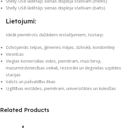
Shelly USB lādētājs sienas displeja statīvam (melns)
Shelly USB lādētājs sienas displeja statīvam (balts)
Lietojumi:
Ideāli piemērots dažādiem iestatījumiem, tostarp:
Dzīvojamās telpas, ģimenes mājas, dzīvokļi, kondomīniji
Viesnīcas
Vieglas komerciālas vides, piemēram, mazi biroji,
mazumtirdzniecības veikali, restorāni un degvielas uzpildes
stacijas
Valsts un pašvaldību ēkas
Izglītības iestādes, piemēram, universitātes un koledžas
Related Products