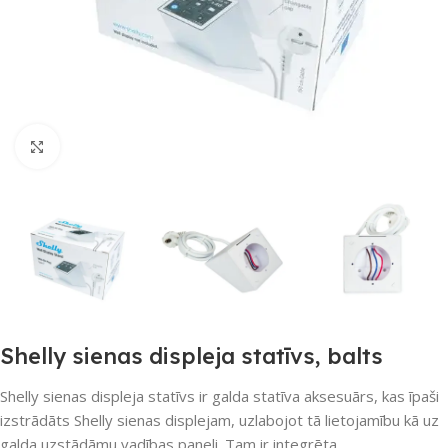
Noklikšķiniet, lai palielinātu
Shelly sienas displeja statīvs, balts
Shelly sienas displeja statīvs ir galda statīva aksesuārs, kas īpaši
izstrādāts Shelly sienas displejam, uzlabojot tā lietojamību kā uz
galda uzstādāmu vadības paneli. Tam ir integrēta