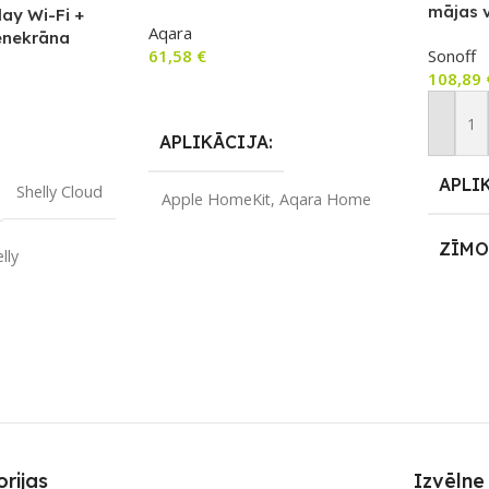
mājas v
lay Wi-Fi +
Aqara
Zigbee
enekrāna
61,58
€
Sonoff
Bluetoo
un vadības
108,89
dim gre
Pievienot Grozam
Pievie
APLIKĀCIJA
APLI
Shelly Cloud
Apple HomeKit
,
Aqara Home
ZĪMO
lly
ZĪMOLS
Aqara
SAVI
S
SAVIENOJUMS
Wi-Fi
,
Bluetooth
,
Ethernet / LAN
,
IR
(infrared)
,
Wi-Fi
,
ZigBee
PIEE
REIZ
Nē
PIEEJAMS UZREIZ
Jā
rijas
Izvēlne