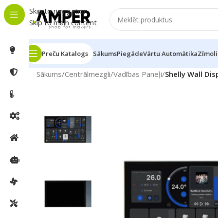
Skip to navigation
Skip to main content
Preču Katalogs
Sākums
Piegāde
Vārtu Automātika
Zīmoli
Sākums
/
Centrālmezgli
/
Vadības Paneļi
/
Shelly Wall Dis