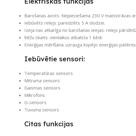
Elektriskās funkcijas
Barošanas avots: Nepieciešama 230 V maiņstrāvas ie
Iebūvēts relejs: paredzēts 5 A slodzei.
Izeja nav atkarīga no barošanas ieejas: relejs pārslēdz
Ķēžu skaits: vienlaikus atbalsta 1 ķēdi.
Enerģijas mērīšana: uzrauga kopējo enerģijas patēriņu
Iebūvētie sensori:
Temperatūras sensors
Mitruma sensors
Gaismas sensors
Mikrofons
G-sensors
Tuvuma sensors
Citas funkcijas