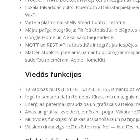
Lokālā tālvadības pults: Bluetooth attālinātai piekļuve
Wi-Fi.
Vietējā platforma: Shelly Smart Control lietotne.
Mājas palīga integrācija: Pilnībā atbalstīta; pielāgotus
Google Home un Alexa: Sākotnēji saderīgi.
MQTT un REST API: atbalstītās integrācijas iespējas.
Matter atbalsts: pieejams, izmantojot programmapara
saderību (piemēram, Apple HomeKit).
Viedās funkcijas
Tālvadības pults (IESLĒGTS/IZSLĒGTS), izmantojot Wi
Iegulto sensoru datu (temperatūras, mitruma, gaisma
Enerģijas patēriņa uzraudzība un grafiskais attēlojum
Ainas un grafika izveide (piemēram, poga “Vakara režīms”
Multivides funkcijas: mūzikas atskaņošana un paziņoju
Viesiem draudzīgs režīms īstermiņa īrei — intuitīvs int