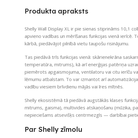
Produkta apraksts
Shelly Wall Display XL ir pie sienas stiprināms 10,1 co
apvieno vadības un mērīšanas funkcijas vienā ierīcē.
kārbā, piedāvājot pilnībā vietu taupošu risinājumu.
Tas piedāvā trīs funkcijas vienā: skārienekrāna saskar
temperatūra, mitrums), kā arī enerģijas patēriņa uzrau
piemērots apgaismojuma, ventilatoru vai citu ierīču v
lēmumu atbalstam. To var izmantot arī automatizācijas
vadību viesiem brīvdienu mājās vai īres mītnēs.
Shelly ekosistēmā tā piedāvā augstākās klases funkcij
mitrums, gaisma), multivides atskaņošanu (mūzika, paz
nepieciešams atsevišķs centrmezgls — darbībai pietie
Par Shelly zīmolu