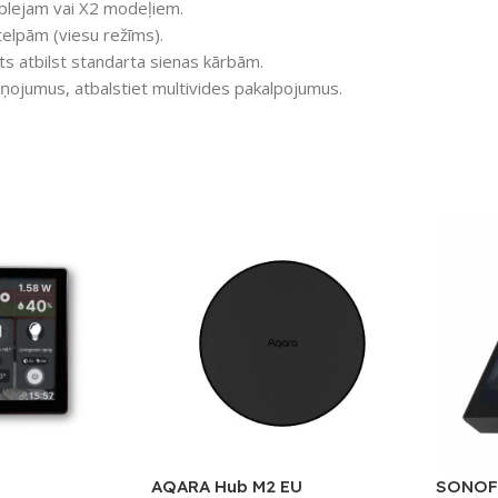
isplejam vai X2 modeļiem.
telpām (viesu režīms).
ts atbilst standarta sienas kārbām.
iņojumus, atbalstiet multivides pakalpojumus.
AQARA Hub M2 EU
SONOFF