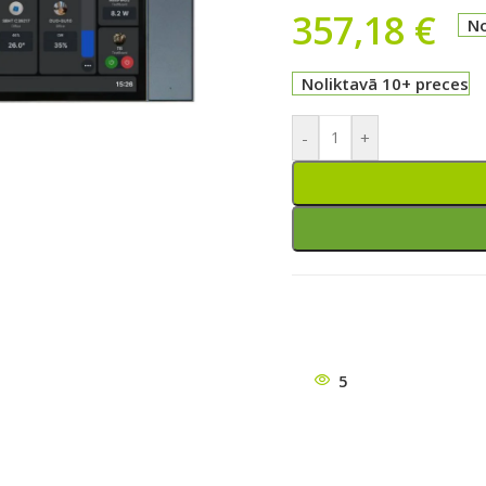
357,18
€
No
Noliktavā 10+ preces
-
+
ātu
5