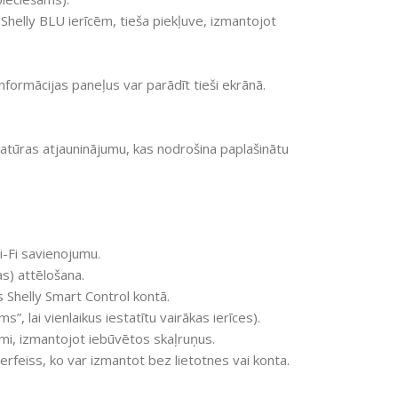
i Shelly BLU ierīcēm, tieša piekļuve, izmantojot
 informācijas paneļus var parādīt tieši ekrānā.
tūras atjauninājumu, kas nodrošina paplašinātu
-Fi savienojumu.
s) attēlošana.
s Shelly Smart Control kontā.
, lai vienlaikus iestatītu vairākas ierīces).
mi, izmantojot iebūvētos skaļruņus.
erfeiss, ko var izmantot bez lietotnes vai konta.