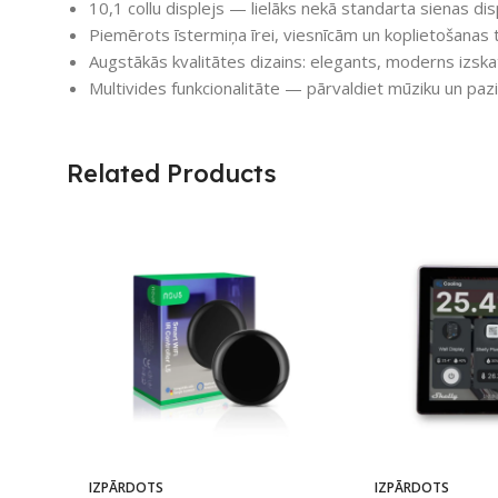
10,1 collu displejs — lielāks nekā standarta sienas d
Piemērots īstermiņa īrei, viesnīcām un koplietošanas 
Augstākās kvalitātes dizains: elegants, moderns izska
Multivides funkcionalitāte — pārvaldiet mūziku un paz
Related Products
IZPĀRDOTS
IZPĀRDOTS