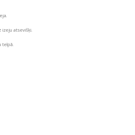
eja.
 izeju atsevišķi.
 telpā.