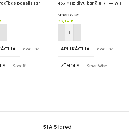
adības panelis (ar
433 MHz divu kanālu RF — WiFi
 un eWeLink-Remote
SmartWise
th hub funkcijām), ar
€
33,14
€
y rāmi.
not Grozam
Pievienot Grozam
KĀCIJA
APLIKĀCIJA
eWeLink
eWeLink
LS
ZĪMOLS
Sonoff
SmartWise
ENOJUMS
SAVIENOJUMS
ZigBee
RF uztvērējs
,
Wi-Fi
JAMS UZREIZ
PIEEJAMS UZREIZ
Nē
Nē
SIA Stared