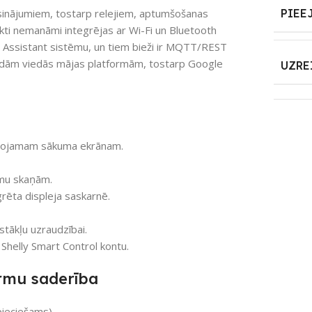
risinājumiem, tostarp relejiem, aptumšošanas
PIEE
kti nemanāmi integrējas ar Wi-Fi un Bluetooth
me Assistant sistēmu, un tiem bieži ir MQTT/REST
dažādām viedās mājas platformām, tostarp Google
UZRE
elāgojamam sākuma ekrānam.
umu skaņām.
ēta displeja saskarnē.
tākļu uzraudzībai.
 Shelly Smart Control kontu.
ormu saderība
pieciešams).