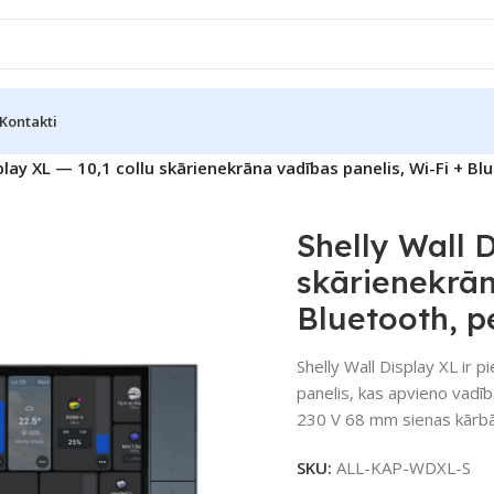
Kontakti
play XL — 10,1 collu skārienekrāna vadības panelis, Wi-Fi + Bl
Shelly Wall D
skārienekrān
Bluetooth, p
Shelly Wall Display XL ir 
panelis, kas apvieno vadīb
230 V 68 mm sienas kārbā,
SKU:
ALL-KAP-WDXL-S