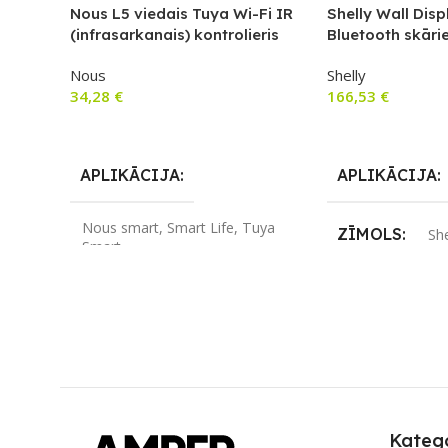
Nous L5 viedais Tuya Wi-Fi IR
Shelly Wall Disp
(infrasarkanais) kontrolieris
Bluetooth skāri
sienas slēdzis 
Nous
Shelly
panelis
34,28
€
166,53
€
Lasīt Vairāk
Lasīt Vairāk
APLIKĀCIJA
APLIKĀCIJA
Nous smart
,
Smart Life
,
Tuya
ZĪMOLS
She
Smart
SAVIENOJUM
ZĪMOLS
Nous
Bluetooth
,
Wi-Fi
SAVIENOJUMS
Wi-Fi
PIEEJAMS UZ
PIEEJAMS UZREIZ
Nē
Katego