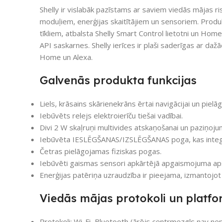
Shelly ir vislabāk pazīstams ar saviem viedās mājas 
moduļiem, enerģijas skaitītājiem un sensoriem. Produ
tīkliem, atbalsta Shelly Smart Control lietotni un Ho
API saskarnes. Shelly ierīces ir plaši saderīgas ar 
Home un Alexa.
Galvenās produkta funkcijas
Liels, krāsains skārienekrāns ērtai navigācijai un pi
Iebūvēts relejs elektroierīču tiešai vadībai.
Divi 2 W skaļruņi multivides atskaņošanai un paziņoj
Iebūvēta IESLĒGŠANAS/IZSLĒGŠANAS poga, kas integr
Četras pielāgojamas fiziskas pogas.
Iebūvēti gaismas sensori apkārtējā apgaismojuma aps
Enerģijas patēriņa uzraudzība ir pieejama, izmantojot
Viedās mājas protokoli un platf
Protokoli: Wi-Fi, Bluetooth (ārējs centrmezgls nav ne