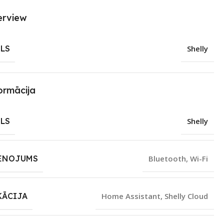
erview
LS
Shelly
ormācija
LS
Shelly
ENOJUMS
Bluetooth
,
Wi-Fi
KĀCIJA
Home Assistant
,
Shelly Cloud