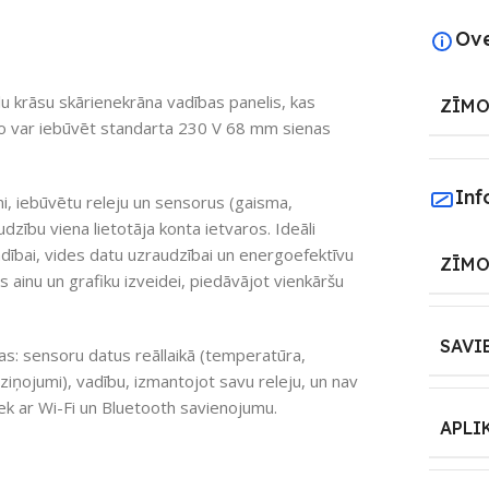
Ov
llu krāsu skārienekrāna vadības panelis, kas
ZĪMO
 To var iebūvēt standarta 230 V 68 mm sienas
Inf
ni, iebūvētu releju un sensorus (gaisma,
dzību viena lietotāja konta ietvaros. Ideāli
adībai, vides datu uzraudzībai un energoefektīvu
ZĪMO
 ainu un grafiku izveidei, piedāvājot vienkāršu
SAVI
as: sensoru datus reāllaikā (temperatūra,
iņojumi), vadību, izmantojot savu releju, un nav
k ar Wi-Fi un Bluetooth savienojumu.
APLI