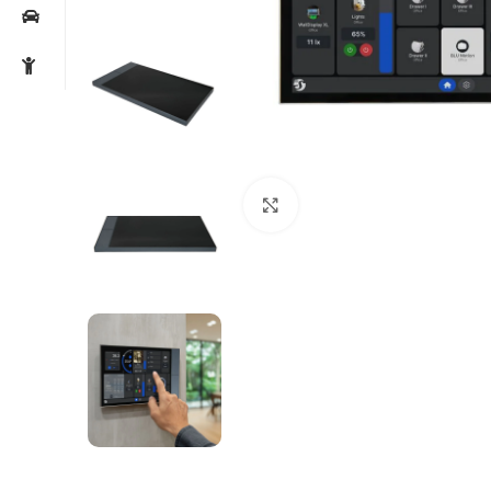
Noklikšķiniet, lai palielin