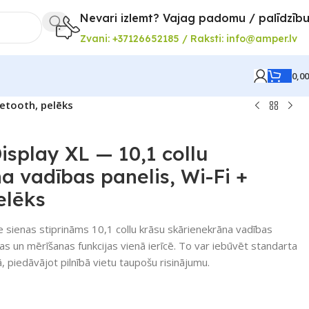
Nevari izlemt? Vajag padomu / palīdzīb
Zvani: +37126652185 / Raksti: info@amper.lv
0,0
uetooth, pelēks
isplay XL — 10,1 collu
a vadības panelis, Wi-Fi +
elēks
pie sienas stiprināms 10,1 collu krāsu skārienekrāna vadības
as un mērīšanas funkcijas vienā ierīcē. To var iebūvēt standarta
 piedāvājot pilnībā vietu taupošu risinājumu.