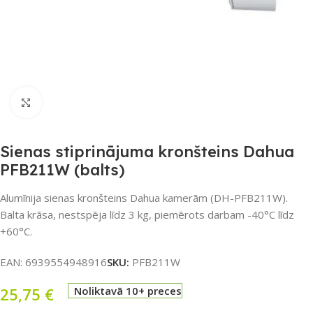
Noklikšķiniet, lai palielinātu
Sienas stiprinājuma kronšteins Dahua
PFB211W (balts)
Alumīnija sienas kronšteins Dahua kamerām (DH-PFB211W).
Balta krāsa, nestspēja līdz 3 kg, piemērots darbam -40°C līdz
+60°C.
EAN:
6939554948916
SKU:
PFB211W
25,75
€
Noliktavā 10+ preces