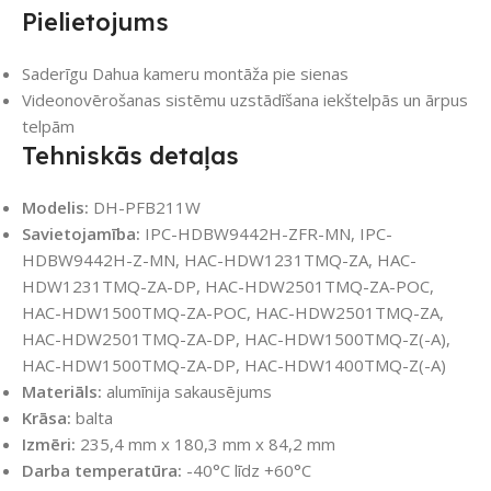
Pielietojums
Saderīgu Dahua kameru montāža pie sienas
Videonovērošanas sistēmu uzstādīšana iekštelpās un ārpus
telpām
Tehniskās detaļas
Modelis:
DH-PFB211W
Savietojamība:
IPC-HDBW9442H-ZFR-MN, IPC-
HDBW9442H-Z-MN, HAC-HDW1231TMQ-ZA, HAC-
HDW1231TMQ-ZA-DP, HAC-HDW2501TMQ-ZA-POC,
HAC-HDW1500TMQ-ZA-POC, HAC-HDW2501TMQ-ZA,
HAC-HDW2501TMQ-ZA-DP, HAC-HDW1500TMQ-Z(-A),
HAC-HDW1500TMQ-ZA-DP, HAC-HDW1400TMQ-Z(-A)
Materiāls:
alumīnija sakausējums
Krāsa:
balta
Izmēri:
235,4 mm x 180,3 mm x 84,2 mm
Darba temperatūra:
-40°C līdz +60°C