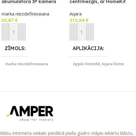
akumulatora IP kamera
centrmezgls, ar HomeKit
IP66 (Wi‑Fi, USB‑C, 5200
Secure Video saderīga
marka niezdefiniowana
Aqara
mAh)
kamera ar iebūvētu Zigbee
55,87
€
215,04
€
un Thread vārteju, Wi-Fi
versija, balta
Pievienot Grozam
Pievienot Grozam
ZĪMOLS
APLIKĀCIJA
marka niezdefiniowana
Apple HomeKit
,
Aqara Home
SAVIENOJUMS
ZĪMOLS
Wi-Fi
Aqara
APLIKĀCIJA
SAVIENOJUMS
Amazon Alexa
,
Google Home
,
Matter
,
Wi-Fi
Smart Life
,
Tuya Smart
PIEEJAMS UZREIZ
Mūsu interneta veikals piedāvā plašu gudro mājas iekārtu klāstu,