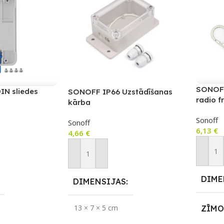
SONOFF
N sliedes
SONOFF IP66 Uzstādīšanas
radio f
kārba
Sonoff
Sonoff
6,13
€
4,66
€
Pievie
m
Pievienot Grozam
DIME
DIMENSIJAS
13 × 7 × 5 cm
ZĪMO