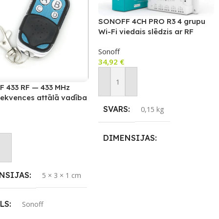
SONOFF 4CH PRO R3 4 grupu
Wi-Fi viedais slēdzis ar RF
vadību
Sonoff
34,92
€
Pievienot Grozam
 433 RF — 433 MHz
rekvences attālā vadība
SVARS
0,15 kg
DIMENSIJAS
not Grozam
1,45 × 0,9 × 0,34 cm
NSIJAS
5 × 3 × 1 cm
APLIKĀCIJA
eWeLink
LS
Sonoff