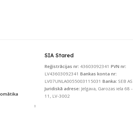
ZĪMOLS
Sonoff
ENOJUMS
SAVIENOJUMS
ītājs
RF uztvērējs
,
Wi-Fi
KĀCIJA
eWeLink
PIEEJAMS UZREIZ
Nē
SIA Stared
JAMS UZREIZ
Jā
Reģistrācijas nr:
43603092341
PVN nr:
UZREIZ PIEEJAMAIS
LV43603092341
Bankas konta nr:
SKAITS
IZ PIEEJAMAIS
LV07UNLA0055003115031
Banka:
SEB AS
TS
Juridiskā adrese:
Jelgava, Garozas iela 68 -
tomātika
11, LV-3002