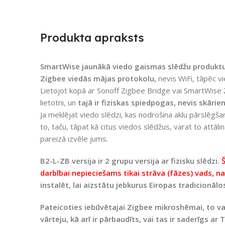
Produkta apraksts
SmartWise jaunākā viedo gaismas slēdžu produktu
Zigbee viedās mājas protokolu,
nevis WiFi, tāpēc vi
Lietojot kopā ar Sonoff Zigbee Bridge vai SmartWise 
lietotni, un
tajā ir fiziskas spiedpogas, nevis skārien
Ja meklējat viedo slēdzi, kas nodrošina aklu pārslēgša
to, taču, tāpat kā citus viedos slēdžus, varat to attāli
pareizā izvēle jums.
B2-L-ZB versija ir 2 grupu versija ar fizisku slēdzi.
Š
darbībai nepieciešams tikai strāva (fāzes) vads, n
instalēt, lai aizstātu jebkurus Eiropas tradicionālo
Pateicoties iebūvētajai Zigbee mikroshēmai, to v
vārteju, kā arī ir pārbaudīts, vai tas ir saderīgs 