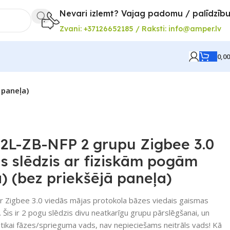
Nevari izlemt? Vajag padomu / palīdzīb
Zvani: +37126652185 / Raksti: info@amper.lv
0,0
 paneļa)
2L-ZB-NFP 2 grupu Zigbee 3.0
as slēdzis ar fiziskām pogām
a) (bez priekšējā paneļa)
 Zigbee 3.0 viedās mājas protokola bāzes viedais gaismas
 Šis ir 2 pogu slēdzis divu neatkarīgu grupu pārslēgšanai, un
 tikai fāzes/sprieguma vads, nav nepieciešams neitrāls vads! Kā