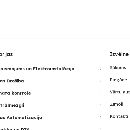
noff
ZĪMOLS
Sonoff
SAVI
RF raid
REIZ
Jā
PIEEJAMS UZREIZ
Nē
APLI
JAMAIS
UZREIZ PIEEJAMAIS
SKAITS
rijas
Izvēlne
PIEE
Sākums
aismojums un Elektroinstalācija
UZRE
Piegāde
SKAI
as Drošība
Vārtu au
mata kontrole
1
Zīmoli
trālmezgli
Kontakti
as Automatizācija
otika un DIY