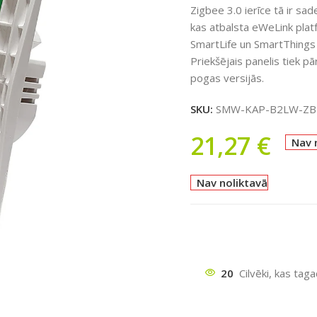
Zigbee 3.0 ierīce tā ir sa
kas atbalsta eWeLink platf
SmartLife un SmartThings l
Priekšējais panelis tiek pā
pogas versijās.
SKU:
SMW-KAP-B2LW-ZB
21,27
€
Nav 
Nav noliktavā
20
Cilvēki, kas tag