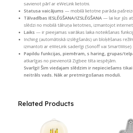
savienot pārī ar eWeLink lietotni.
Statusa vaicājums
— mobilā lietotne parāda pašreizēj
Tālvadības IESLĒGŠANA/IZSLĒGŠANA
— lai kur jūs at
slēdzi no mobilā tālruņa lietotnes, izmantojot internet
Laiks
— ir pieejamas vairākas laika noteikšanas funkci
Inching (automātiskā izslēgšanās) un bloķēšanas režīm
izmantoti ar eWeLink saderīgi (Sonoff vai SmartWise) Z
Papildu funkcijas, piemēram, s
haring,
grupas/telp
atkarīgas no pievienotā Zigbee tilta iespējām.
Svarīgi! Šim viedajam slēdzim ir nepieciešams tika
neitrāls vads. Nāk ar pretmirgošanas moduli.
Related Products