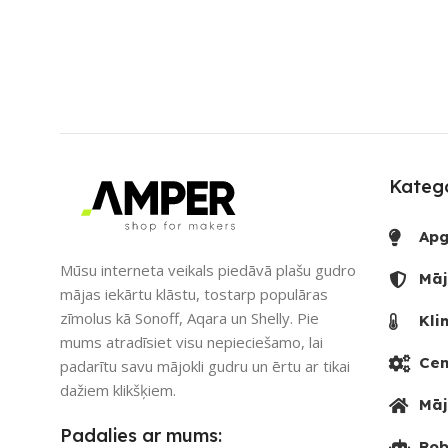
ZĪMOLS
So
APLIKĀCIJA
eWeLink
PIEEJAMS UZ
ZĪMOLS
Sonoff
UZREIZ PIEE
SAVIENOJUMS
SKAITS
Katego
Bluetooth
,
Wi-Fi
3
Apg
PIEEJAMS UZREIZ
Nē
Mūsu interneta veikals piedāvā plašu gudro
Māj
mājas iekārtu klāstu, tostarp populāras
UZREIZ PIEEJAMAIS
zīmolus kā Sonoff, Aqara un Shelly. Pie
Kli
SKAITS
mums atradīsiet visu nepieciešamo, lai
Cen
padarītu savu mājokli gudru un ērtu ar tikai
dažiem klikšķiem.
Māj
Padalies ar mums:
Rob