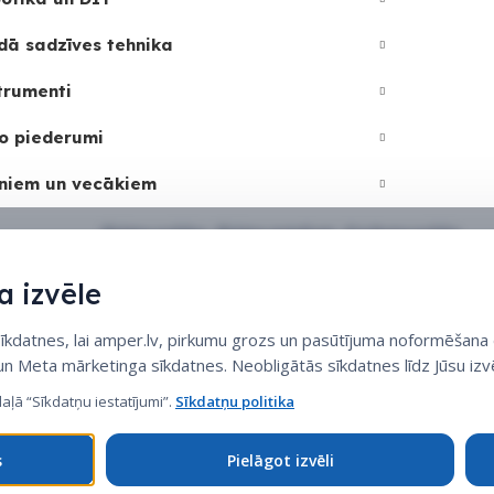
dā sadzīves tehnika
trumenti
o piederumi
niem un vecākiem
Sīkdatņu politika
•
Sīkdatņu iestatījumi
•
Privātuma politika
 izvēle
datnes, lai amper.lv, pirkumu grozs un pasūtījuma noformēšana d
 un Meta mārketinga sīkdatnes. Neobligātās sīkdatnes līdz Jūsu izvē
daļā “Sīkdatņu iestatījumi”.
Sīkdatņu politika
s
Pielāgot izvēli