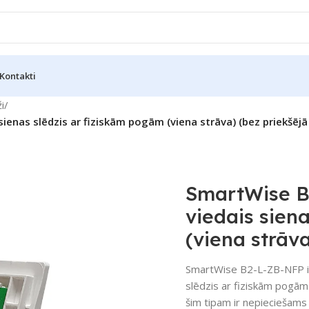
Kontakti
i
/
enas slēdzis ar fiziskām pogām (viena strāva) (bez priekšējā
SmartWise B
viedais sien
(viena strāv
SmartWise B2-L-ZB-NFP ir
slēdzis ar fiziskām pogām.
šim tipam ir nepieciešams