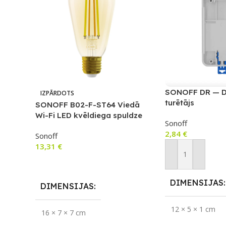
SONOFF DR — DI
IZPĀRDOTS
turētājs
SONOFF B02-F-ST64 Viedā
Wi-Fi LED kvēldiega spuldze
Sonoff
2,84
€
Sonoff
13,31
€
Pievienot Groza
Lasīt Vairāk
DIMENSIJAS
DIMENSIJAS
12 × 5 × 1 cm
16 × 7 × 7 cm