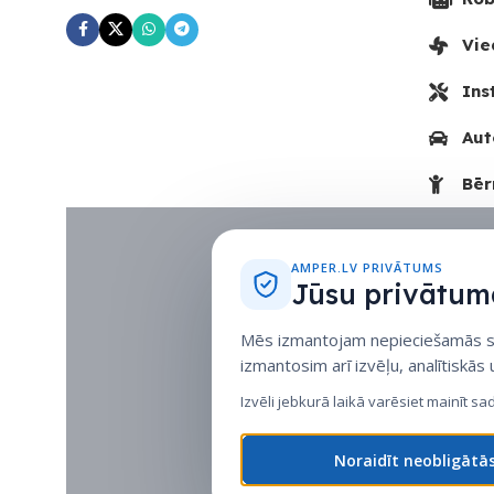
Vie
Ins
Aut
Bēr
AMPER.LV PRIVĀTUMS
Jūsu privātuma
Mēs izmantojam nepieciešamās sīk
izmantosim arī izvēļu, analītiskās
Izvēli jebkurā laikā varēsiet mainīt sa
Noraidīt neobligātā