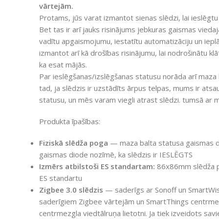
vārtejām.
Protams, jūs varat izmantot sienas slēdzi, lai ieslēgtu
Bet tas ir arī jauks risinājums jebkuras gaismas viedaja
vadītu apgaismojumu, iestatītu automatizāciju un iepl
izmantot arī kā drošības risinājumu, lai nodrošinātu klāt
ka esat mājās.
Par ieslēgšanas/izslēgšanas statusu norāda arī maza 
tad, ja slēdzis ir uzstādīts ārpus telpas, mums ir at
statusu, un mēs varam viegli atrast slēdzi. tumsā ar 
Produkta īpašības:
Fiziskā slēdža poga
— maza balta statusa gaismas dio
gaismas diode nozīmē, ka slēdzis ir IESLĒGTS
Izmērs atbilstoši ES standartam:
86x86mm slēdža pr
ES standartu
Zigbee 3.0 slēdzis
— saderīgs ar Sonoff un SmartWise
saderīgiem Zigbee vārtejām un SmartThings centrmez
centrmezgla viedtālruņa lietotni. Ja tiek izveidots s