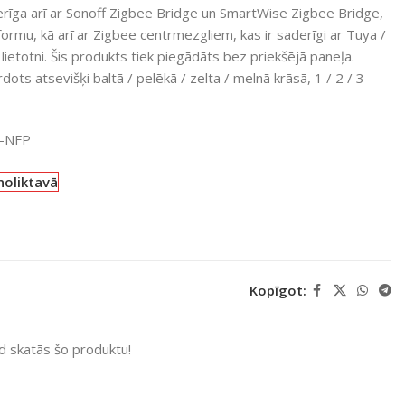
derīga arī ar Sonoff Zigbee Bridge un SmartWise Zigbee Bridge,
ormu, kā arī ar Zigbee centrmezgliem, kas ir saderīgi ar Tuya /
ietotni. Šis produkts tiek piegādāts bez priekšējā paneļa.
rdots atsevišķi baltā / pelēkā / zelta / melnā krāsā, 1 / 2 / 3
-NFP
noliktavā
Kopīgot:
ad skatās šo produktu!