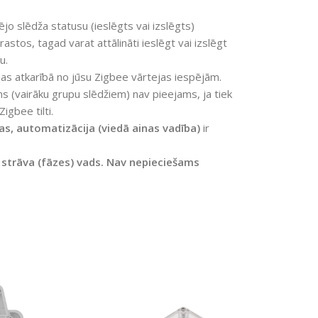
o slēdža statusu (ieslēgts vai izslēgts)
rastos, tagad varat attālināti ieslēgt vai izslēgt
u.
jas atkarībā no jūsu Zigbee vārtejas iespējām.
s (vairāku grupu slēdžiem) nav pieejams, ja tiek
igbee tilti.
as, automatizācija
(viedā ainas vadība)
ir
i strāva (fāzes) vads. Nav nepieciešams