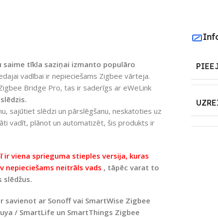
Inf
 saime tīkla saziņai izmanto populāro
PIEE
edajai vadībai ir nepieciešams Zigbee vārteja.
Zigbee Bridge Pro, tas ir saderīgs ar eWeLink
slēdzis.
UZRE
nu, sajūtiet slēdzi un pārslēgšanu, neskatoties uz
nāti vadīt, plānot un automatizēt, šis produkts ir
ī ir viena sprieguma stieples versija, kuras
av nepieciešams neitrāls vads
, tāpēc varat to
s slēdžus.
ar savienot ar Sonoff vai SmartWise Zigbee
ar Tuya / SmartLife un SmartThings Zigbee