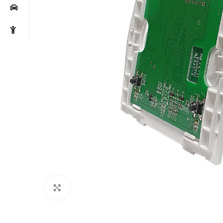
Noklikšķiniet, lai palielinātu