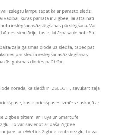
 vai izslēgtu lampu tāpat kā ar parasto slēdzi.
i vadībai, kuras pamatā ir Zigbee, lai attālināti
ānotu ieslēgšanas/izslēgšanas pārslēgšanu. Var
būtnes simulāciju, tas ir, lai ārpasaule noticētu,
balta/zaļa gaismas diode uz slēdža, tāpēc pat
sauksmes par slēdža ieslēgšanas/izslēgšanas
mazās gaismas diodes palīdzību.
de norāda, ka slēdži ir IZSLĒGTI, savukārt zaļā
iekšpuse, kas ir priekšpuses izmērs saskaņā ar
 Zigbee tiltiem, ar Tuya un SmartLife
glu. To var savienot ar paša Zigbee
avienojums ar eWeLink Zigbee centrmezglu, to var