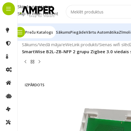
Skip to navigation
Skip to main content
Preču Katalogs
Sākums
Piegāde
Vārtu Automātika
Zīmoli
Sākums
/
Viedā māja
/
eWeLink produkti
/
Sienas wifi slēdž
SmartWise B2L-ZB-NFP 2 grupu Zigbee 3.0 viedais si
IZPĀRDOTS