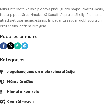
UZREIZ PIEEJAMAIS
PIEEJAMS UZREIZ
Mūsu interneta veikals piedāvā plašu gudro mājas iekārtu klāstu,
SKAITS
tostarp populāras zīmolus kā Sonoff, Aqara un Shelly. Pie mums
Nē
atradīsiet visu nepieciešamo, lai padarītu savu mājokli gudru un
ērtu ar tikai dažiem klikšķiem.
UZREIZ PIEEJAMAIS
Padalies ar mums:
SKAITS
Kategorijas
Apgaismojums un Elektroinstalācija
Mājas Drošība
Klimata kontrole
Centrālmezgli