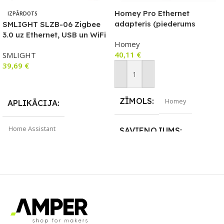
Homey Pro Ethernet
IZPĀRDOTS
adapteris (piederums
SMLIGHT SLZB-06 Zigbee
Homey Pro centrmezglam)
3.0 uz Ethernet, USB un WiFi
Homey
vārtejas koordinators ar
40,11
€
SMLIGHT
PoE, darbojas ar
39,69
€
Zigbee2MQTT, mājas palīgu,
ZHA
Pievienot Grozam
Lasīt Vairāk
ZĪMOLS
Homey
APLIKĀCIJA
Home Assistant
SAVIENOJUMS
ZĪMOLS
Ethernet / LAN
SMLIGHT
PIEEJAMS UZREIZ
SAVIENOJUMS
Nē
Ethernet / LAN
,
Wi-Fi
,
ZigBee