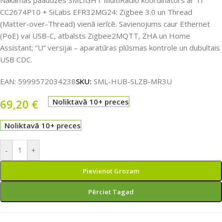
Nākamās paaudzes SMLIGHT MultiRadio koordinators ar TI
CC2674P10 + SiLabs EFR32MG24: Zigbee 3.0 un Thread
(Matter-over-Thread) vienā ierīcē. Savienojums caur Ethernet
(PoE) vai USB-C, atbalsts Zigbee2MQTT, ZHA un Home
Assistant; “U” versijai – aparatūras plūsmas kontrole un dubultais
USB CDC.
EAN:
5999572034238
SKU:
SML-HUB-SLZB-MR3U
69,20
€
Noliktavā 10+ preces
Noliktavā 10+ preces
-
+
Pievienot Grozam
Pērciet Tagad