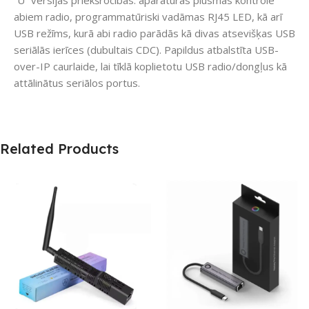
“U” versijas priekšrocības: aparatūras plūsmas kontrole
abiem radio, programmatūriski vadāmas RJ45 LED, kā arī
USB režīms, kurā abi radio parādās kā divas atsevišķas USB
seriālās ierīces (dubultais CDC). Papildus atbalstīta USB-
over-IP caurlaide, lai tīklā koplietotu USB radio/dongļus kā
attālinātus seriālos portus.
Related Products