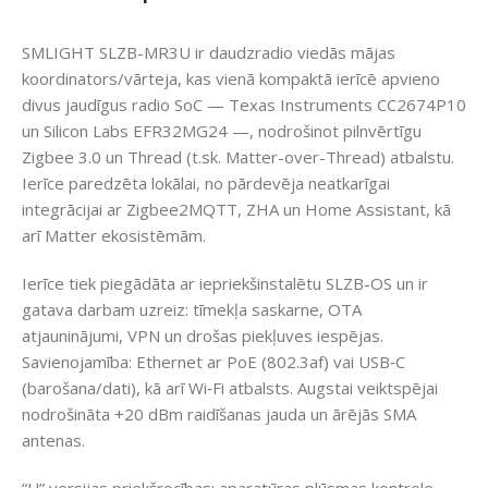
SMLIGHT SLZB-MR3U ir daudzradio viedās mājas
koordinators/vārteja, kas vienā kompaktā ierīcē apvieno
divus jaudīgus radio SoC — Texas Instruments CC2674P10
un Silicon Labs EFR32MG24 —, nodrošinot pilnvērtīgu
Zigbee 3.0 un Thread (t.sk. Matter-over-Thread) atbalstu.
Ierīce paredzēta lokālai, no pārdevēja neatkarīgai
integrācijai ar Zigbee2MQTT, ZHA un Home Assistant, kā
arī Matter ekosistēmām.
Ierīce tiek piegādāta ar iepriekšinstalētu SLZB-OS un ir
gatava darbam uzreiz: tīmekļa saskarne, OTA
atjauninājumi, VPN un drošas piekļuves iespējas.
Savienojamība: Ethernet ar PoE (802.3af) vai USB‑C
(barošana/dati), kā arī Wi‑Fi atbalsts. Augstai veiktspējai
nodrošināta +20 dBm raidīšanas jauda un ārējās SMA
antenas.