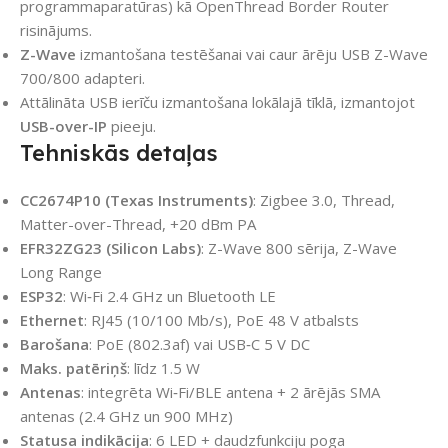
programmaparatūras) kā OpenThread Border Router
risinājums.
Z-Wave
izmantošana testēšanai vai caur ārēju USB Z-Wave
700/800 adapteri.
Attālināta USB ierīču izmantošana lokālajā tīklā, izmantojot
USB-over-IP
pieeju.
Tehniskās detaļas
CC2674P10 (Texas Instruments)
: Zigbee 3.0, Thread,
Matter-over-Thread, +20 dBm PA
EFR32ZG23 (Silicon Labs)
: Z-Wave 800 sērija, Z-Wave
Long Range
ESP32
: Wi‑Fi 2.4 GHz un Bluetooth LE
Ethernet
: RJ45 (10/100 Mb/s), PoE 48 V atbalsts
Barošana
: PoE (802.3af) vai USB‑C 5 V DC
Maks. patēriņš
: līdz 1.5 W
Antenas
: integrēta Wi‑Fi/BLE antena + 2 ārējās SMA
antenas (2.4 GHz un 900 MHz)
Statusa indikācija
: 6 LED + daudzfunkciju poga