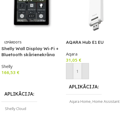
AQARA Hub E1 EU
IZPĀRDOTS
Shelly Wall Display Wi-Fi +
Aqara
Bluetooth skārienekrāna
31,05
€
sienas slēdzis un vadības
Shelly
panelis
166,53
€
Pievienot Grozam
Lasīt Vairāk
APLIKĀCIJA
APLIKĀCIJA
Aqara Home
,
Home Assistant
Shelly Cloud
ZĪMOLS
Aqara
ZĪMOLS
Shelly