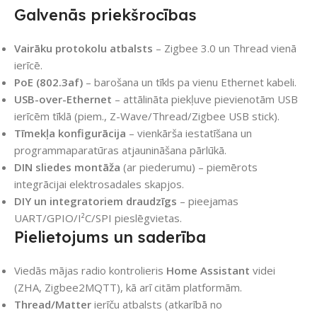
Galvenās priekšrocības
Vairāku protokolu atbalsts
– Zigbee 3.0 un Thread vienā
ierīcē.
PoE (802.3af)
– barošana un tīkls pa vienu Ethernet kabeli.
USB-over-Ethernet
– attālināta piekļuve pievienotām USB
ierīcēm tīklā (piem., Z-Wave/Thread/Zigbee USB stick).
Tīmekļa konfigurācija
– vienkārša iestatīšana un
programmaparatūras atjaunināšana pārlūkā.
DIN sliedes montāža
(ar piederumu) – piemērots
integrācijai elektrosadales skapjos.
DIY un integratoriem draudzīgs
– pieejamas
UART/GPIO/I²C/SPI pieslēgvietas.
Pielietojums un saderība
Viedās mājas radio kontrolieris
Home Assistant
videi
(ZHA, Zigbee2MQTT), kā arī citām platformām.
Thread/Matter
ierīču atbalsts (atkarībā no