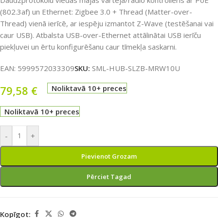
Daudzprotokolu viedās mājas vārteja/radio kontrolieris ar PoE
(802.3af) un Ethernet: Zigbee 3.0 + Thread (Matter-over-
Thread) vienā ierīcē, ar iespēju izmantot Z-Wave (testēšanai vai
caur USB). Atbalsta USB-over-Ethernet attālinātai USB ierīču
piekļuvei un ērtu konfigurēšanu caur tīmekļa saskarni.
EAN:
5999572033309
SKU:
SML-HUB-SLZB-MRW10U
79,58
€
Noliktavā 10+ preces
Noliktavā 10+ preces
-
+
Pievienot Grozam
Pērciet Tagad
Kopīgot: