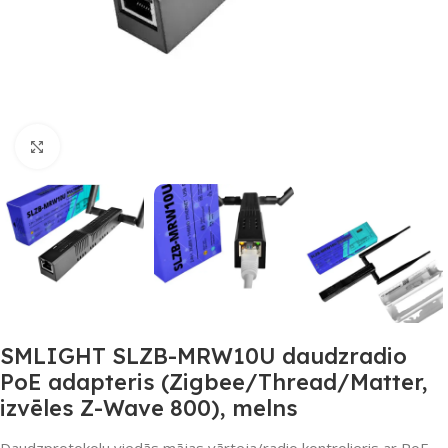
Noklikšķiniet, lai palielinātu
SMLIGHT SLZB-MRW10U daudzradio
PoE adapteris (Zigbee/Thread/Matter,
izvēles Z-Wave 800), melns