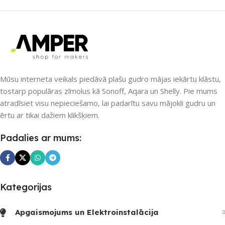
SAVIENOJUMS
SAVIENOJUMS
Wi-Fi
,
ZigBee
Bluetooth
,
Wi-Fi
PIEEJAMS UZREIZ
Jā
PIEEJAMS UZREIZ
Mūsu interneta veikals piedāvā plašu gudro mājas iekārtu klāstu,
tostarp populāras zīmolus kā Sonoff, Aqara un Shelly. Pie mums
UZREIZ PIEEJAMAIS
Nē
atradīsiet visu nepieciešamo, lai padarītu savu mājokli gudru un
SKAITS
ērtu ar tikai dažiem klikšķiem.
UZREIZ PIEEJAMAIS
2
Padalies ar mums:
SKAITS
Kategorijas
Apgaismojums un Elektroinstalācija