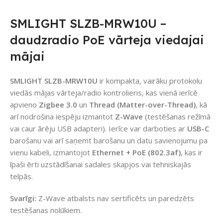
SMLIGHT SLZB-MRW10U –
daudzradio PoE vārteja viedajai
mājai
SMLIGHT SLZB-MRW10U
ir kompakta, vairāku protokolu
viedās mājas vārteja/radio kontrolieris, kas vienā ierīcē
apvieno
Zigbee 3.0
un
Thread (Matter-over-Thread)
, kā
arī nodrošina iespēju izmantot
Z-Wave
(testēšanas režīmā
vai caur ārēju USB adapteri). Ierīce var darboties ar
USB-C
barošanu vai arī saņemt barošanu un datu savienojumu pa
vienu kabeli, izmantojot
Ethernet + PoE (802.3af)
, kas ir
īpaši ērti uzstādīšanai sadales skapjos vai tehniskajās
telpās.
Svarīgi:
Z-Wave atbalsts nav sertificēts un paredzēts
testēšanas nolūkiem.