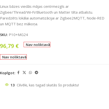
Linux bāzes viedās mājas centrmezgls ar
Zigbee/Thread/Wi‑Fi/Bluetooth un Matter tilta atbalstu.
Paredzēts lokālai automatizācijai ar Zigbee2MQTT, Node‑RED
un MQTT bez mākoņa.
SKU:
P10+MG24
96,79
€
Nav noliktavā
Nav noliktavā
Kopīgot:
13
Cilvēki, kas tagad skatās šo produktu!