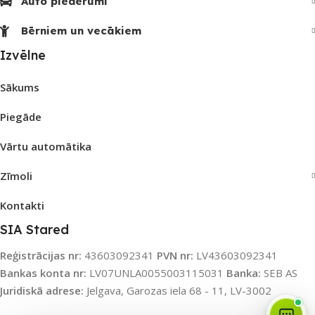
Auto piederumi
Bērniem un vecākiem
Izvēlne
Sākums
Piegāde
Vārtu automātika
Zīmoli
Kontakti
SIA Stared
Reģistrācijas nr:
43603092341
PVN nr:
LV43603092341
Bankas konta nr:
LV07UNLA0055003115031
Banka:
SEB AS
Juridiskā adrese:
Jelgava, Garozas iela 68 - 11, LV-3002