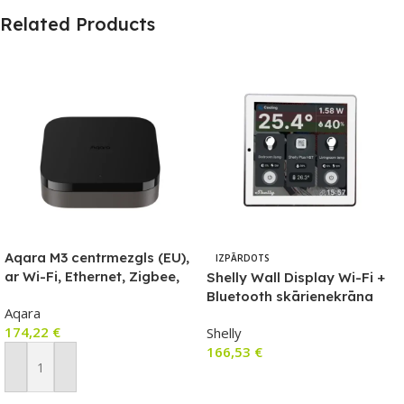
Related Products
Aqara M3 centrmezgls (EU),
IZPĀRDOTS
ar Wi-Fi, Ethernet, Zigbee,
Shelly Wall Display Wi-Fi +
Thread, Bluetooth, IR
Bluetooth skārienekrāna
Aqara
atbalstu
sienas slēdzis un vadības
174,22
€
Shelly
panelis (balts)
166,53
€
Pievienot Grozam
Lasīt Vairāk