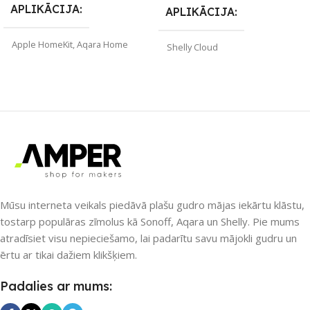
APLIKĀCIJA
APLIKĀCIJA
Apple HomeKit
,
Aqara Home
Shelly Cloud
ZĪMOLS
Aqara
ZĪMOLS
Shelly
SAVIENOJUMS
SAVIENOJUMS
Bluetooth
,
Ethernet / LAN
,
IR
Bluetooth
,
Wi-Fi
(infrared)
,
Wi-Fi
,
ZigBee
PIEEJAMS UZREIZ
Mūsu interneta veikals piedāvā plašu gudro mājas iekārtu klāstu,
PIEEJAMS UZREIZ
tostarp populāras zīmolus kā Sonoff, Aqara un Shelly. Pie mums
Nē
atradīsiet visu nepieciešamo, lai padarītu savu mājokli gudru un
Nē
ērtu ar tikai dažiem klikšķiem.
UZREIZ PIEEJAMAIS
UZREIZ PIEEJAMAIS
Padalies ar mums:
SKAITS
SKAITS