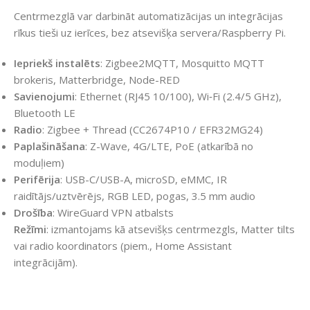
Centrmezglā var darbināt automatizācijas un integrācijas
rīkus tieši uz ierīces, bez atsevišķa servera/Raspberry Pi.
Iepriekš instalēts
: Zigbee2MQTT, Mosquitto MQTT
brokeris, Matterbridge, Node-RED
Savienojumi
: Ethernet (RJ45 10/100), Wi‑Fi (2.4/5 GHz),
Bluetooth LE
Radio
: Zigbee + Thread (CC2674P10 / EFR32MG24)
Paplašināšana
: Z-Wave, 4G/LTE, PoE (atkarībā no
moduļiem)
Perifērija
: USB-C/USB-A, microSD, eMMC, IR
raidītājs/uztvērējs, RGB LED, pogas, 3.5 mm audio
Drošība
: WireGuard VPN atbalsts
Režīmi
: izmantojams kā atsevišķs centrmezgls, Matter tilts
vai radio koordinators (piem., Home Assistant
integrācijām).