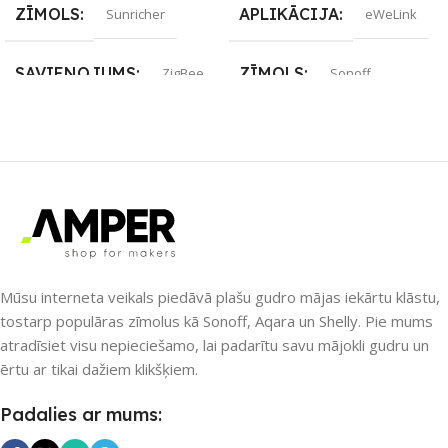
ZĪMOLS
APLIKĀCIJA
Sunricher
eWeLink
SAVIENOJUMS
ZĪMOLS
ZigBee
Sonoff
PIEEJAMS UZREIZ
PIEEJAMS UZREIZ
Jā
Nē
UZREIZ PIEEJAMAIS
SKAITS
UZREIZ PIEEJAMAIS
SKAITS
5
Mūsu interneta veikals piedāvā plašu gudro mājas iekārtu klāstu,
tostarp populāras zīmolus kā Sonoff, Aqara un Shelly. Pie mums
atradīsiet visu nepieciešamo, lai padarītu savu mājokli gudru un
ērtu ar tikai dažiem klikšķiem.
Padalies ar mums: