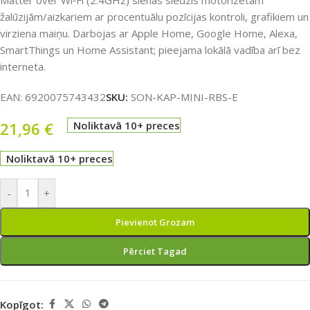
Matter over Wi‑Fi (2.4GHz) sienas slēdzis motorizētām
žalūzijām/aizkariem ar procentuālu pozīcijas kontroli, grafikiem un
virziena maiņu. Darbojas ar Apple Home, Google Home, Alexa,
SmartThings un Home Assistant; pieejama lokālā vadība arī bez
interneta.
EAN:
6920075743432
SKU:
SON-KAP-MINI-RBS-E
21,96
€
Noliktavā 10+ preces
Noliktavā 10+ preces
-
+
Pievienot Grozam
Pērciet Tagad
Kopīgot: