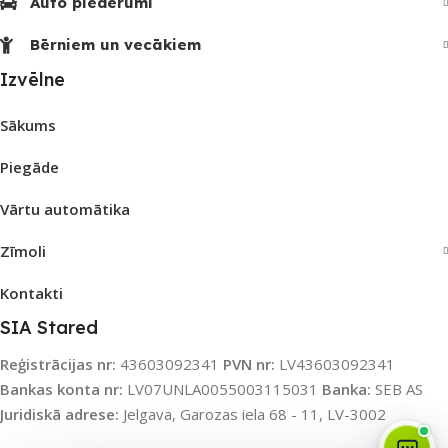
Auto piederumi
Bērniem un vecākiem
Izvēlne
Sākums
Piegāde
Vārtu automātika
Zīmoli
Kontakti
SIA Stared
Reģistrācijas nr:
43603092341
PVN nr:
LV43603092341
Bankas konta nr:
LV07UNLA0055003115031
Banka:
SEB AS
Juridiskā adrese:
Jelgava, Garozas iela 68 - 11, LV-3002