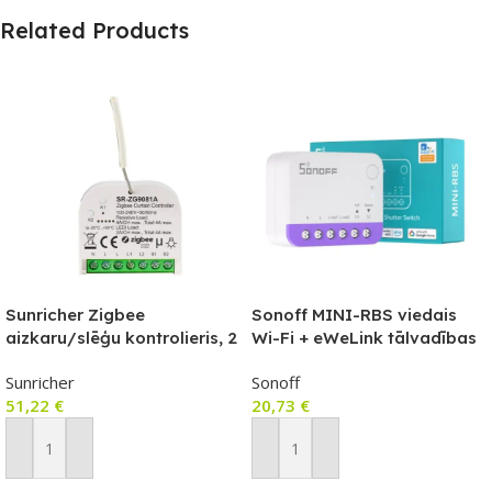
Related Products
Sunricher Zigbee
Sonoff MINI-RBS viedais
aizkaru/slēģu kontrolieris, 2
Wi-Fi + eWeLink tālvadības
x 4A (SR-ZG9081A)
slēdža/aizkara modulis,
Sunricher
Sonoff
saderīgs ar Matter
51,22
€
20,73
€
Pievienot Grozam
Pievienot Grozam