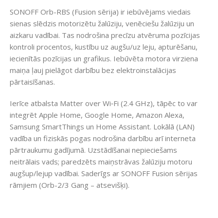
SONOFF Orb-RBS (Fusion sērija) ir iebūvējams viedais
sienas slēdzis motorizētu žalūziju, venēciešu žalūziju un
aizkaru vadībai. Tas nodrošina precīzu atvēruma pozīcijas
kontroli procentos, kustību uz augšu/uz leju, apturēšanu,
iecienītās pozīcijas un grafikus. Iebūvēta motora virziena
maiņa ļauj pielāgot darbību bez elektroinstalācijas
pārtaisīšanas.
Ierīce atbalsta Matter over Wi‑Fi (2.4 GHz), tāpēc to var
integrēt Apple Home, Google Home, Amazon Alexa,
Samsung SmartThings un Home Assistant. Lokālā (LAN)
vadība un fiziskās pogas nodrošina darbību arī interneta
pārtraukumu gadījumā. Uzstādīšanai nepieciešams
neitrālais vads; paredzēts maiņstrāvas žalūziju motoru
augšup/lejup vadībai. Saderīgs ar SONOFF Fusion sērijas
rāmjiem (Orb-2/3 Gang – atsevišķi).