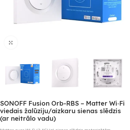
Noklikšķiniet, lai palielinātu
SONOFF Fusion Orb-RBS – Matter Wi‑Fi
viedais žalūziju/aizkaru sienas slēdzis
(ar neitrālo vadu)