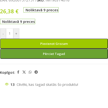
EAN:
6920075727517
SKU:
IM190314016
26,38
€
Noliktavā 9 preces
Noliktavā 9 preces
-
+
Pievienot Grozam
Pērciet Tagad
Kopīgot:
13
Cilvēki, kas tagad skatās šo produktu!