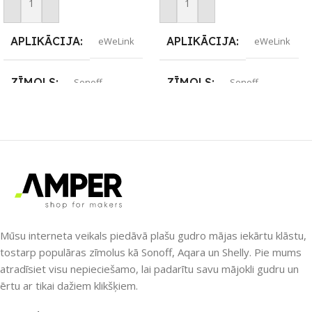
Pievienot Grozam
Pievienot Grozam
APLIKĀCIJA
APLIKĀCIJA
eWeLink
eWeLink
ZĪMOLS
ZĪMOLS
Sonoff
Sonoff
SAVIENOJUMS
SAVIENOJUMS
Wi-Fi
Ethernet / LAN
,
Wi-Fi
PIEEJAMS UZREIZ
Jā
PIEEJAMS UZREIZ
UZREIZ PIEEJAMAIS
SKAITS
Nē
Mūsu interneta veikals piedāvā plašu gudro mājas iekārtu klāstu,
tostarp populāras zīmolus kā Sonoff, Aqara un Shelly. Pie mums
1
atradīsiet visu nepieciešamo, lai padarītu savu mājokli gudru un
UZREIZ PIEEJAMAIS
ērtu ar tikai dažiem klikšķiem.
SKAITS