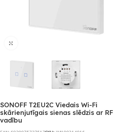
Noklikšķiniet, lai palielinātu
SONOFF T2EU2C Viedais Wi-Fi
skārienjutīgais sienas slēdzis ar RF
vadību