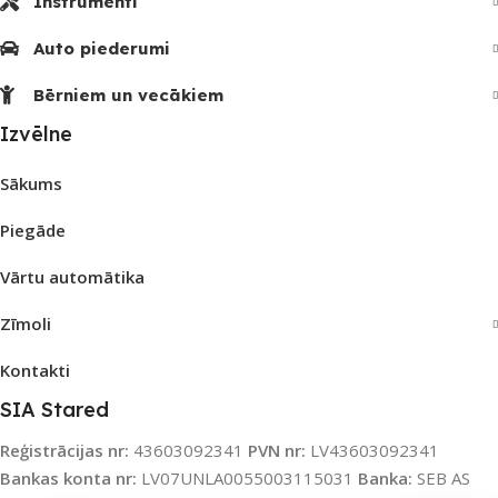
Instrumenti
Auto piederumi
Bērniem un vecākiem
Izvēlne
Sākums
Piegāde
Vārtu automātika
Zīmoli
Kontakti
SIA Stared
Reģistrācijas nr:
43603092341
PVN nr:
LV43603092341
Bankas konta nr:
LV07UNLA0055003115031
Banka:
SEB AS