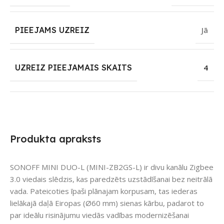
PIEEJAMS UZREIZ
Jā
UZREIZ PIEEJAMAIS SKAITS
4
Produkta apraksts
SONOFF MINI DUO-L (MINI-ZB2GS-L) ir divu kanālu Zigbee
3.0 viedais slēdzis, kas paredzēts uzstādīšanai bez neitrālā
vada. Pateicoties īpaši plānajam korpusam, tas iederas
lielākajā daļā Eiropas (Ø60 mm) sienas kārbu, padarot to
par ideālu risinājumu viedās vadības modernizēšanai