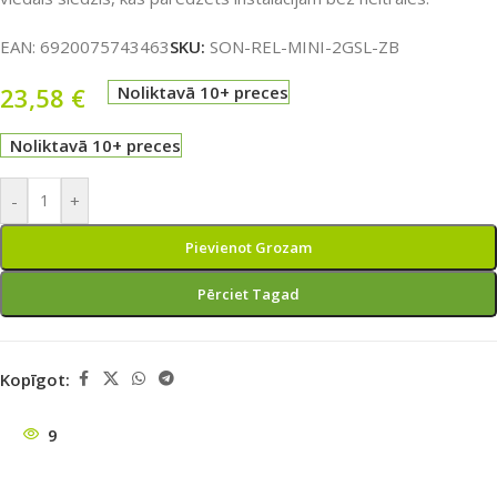
EAN:
6920075743463
SKU:
SON-REL-MINI-2GSL-ZB
23,58
€
Noliktavā 10+ preces
Noliktavā 10+ preces
-
+
Pievienot Grozam
Pērciet Tagad
Kopīgot:
9