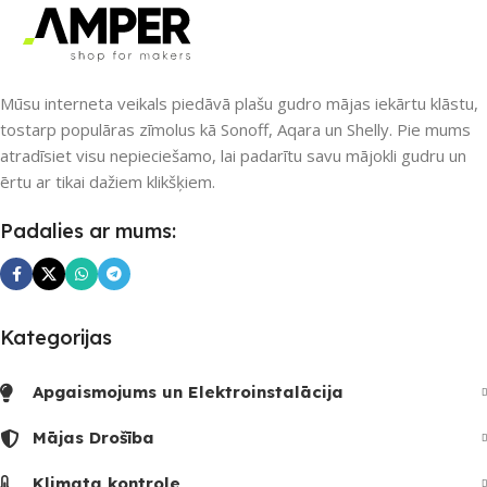
Nē
Nē
UZREIZ PIEEJAMAIS
SKAITS
UZREIZ PIEEJAMAIS
Mūsu interneta veikals piedāvā plašu gudro mājas iekārtu klāstu,
SKAITS
tostarp populāras zīmolus kā Sonoff, Aqara un Shelly. Pie mums
atradīsiet visu nepieciešamo, lai padarītu savu mājokli gudru un
ērtu ar tikai dažiem klikšķiem.
Padalies ar mums:
Kategorijas
Apgaismojums un Elektroinstalācija
Mājas Drošība
Klimata kontrole