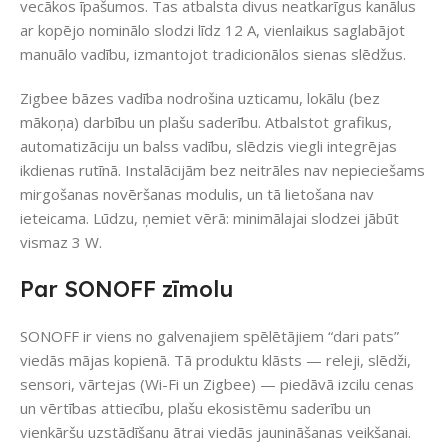
vecākos īpašumos. Tas atbalsta divus neatkarīgus kanālus
ar kopējo nominālo slodzi līdz 12 A, vienlaikus saglabājot
manuālo vadību, izmantojot tradicionālos sienas slēdžus.
Zigbee bāzes vadība nodrošina uzticamu, lokālu (bez
mākoņa) darbību un plašu saderību. Atbalstot grafikus,
automatizāciju un balss vadību, slēdzis viegli integrējas
ikdienas rutīnā. Instalācijām bez neitrāles nav nepieciešams
mirgošanas novēršanas modulis, un tā lietošana nav
ieteicama. Lūdzu, ņemiet vērā: minimālajai slodzei jābūt
vismaz 3 W.
Par SONOFF zīmolu
SONOFF ir viens no galvenajiem spēlētājiem “dari pats”
viedās mājas kopienā. Tā produktu klāsts — releji, slēdži,
sensori, vārtejas (Wi-Fi un Zigbee) — piedāvā izcilu cenas
un vērtības attiecību, plašu ekosistēmu saderību un
vienkāršu uzstādīšanu ātrai viedās jaunināšanas veikšanai.