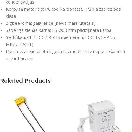
kondensācijas
Korpusa materiāls: PC (polikarbonāts), IP20 aizsardzības
klase
Zigbee loma: gala ierīce (nevis maršrutētājs)
Saderīga sienas kārba: ES Ø60 mm padziļinātā kārba
Sertifikāti: CE / FCC / RoHS (piemēram, FCC ID: 2APN5-
MINIZB2GSL)
Piezīme: ārējie pretmirgošanas moduļi nav nepieciešami un
nav ieteicami.
Related Products