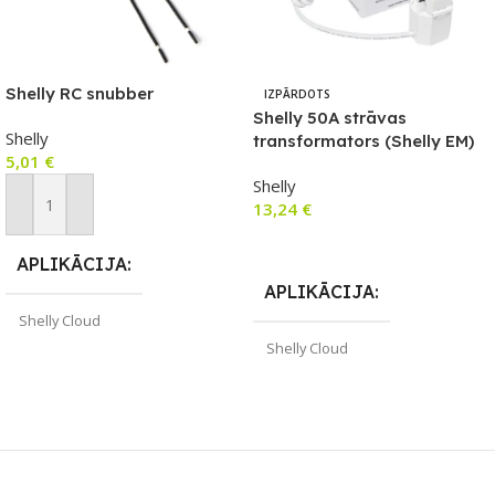
Shelly RC snubber
IZPĀRDOTS
Shelly 50A strāvas
Shelly
transformators (Shelly EM)
5,01
€
Shelly
13,24
€
Pievienot Grozam
Lasīt Vairāk
APLIKĀCIJA
APLIKĀCIJA
Shelly Cloud
Shelly Cloud
ZĪMOLS
Shelly
ZĪMOLS
Shelly
PIEEJAMS UZREIZ
PIEEJAMS UZREIZ