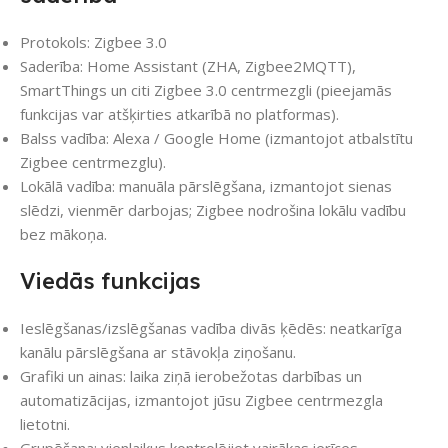
Protokols: Zigbee 3.0
Saderība: Home Assistant (ZHA, Zigbee2MQTT),
SmartThings un citi Zigbee 3.0 centrmezgli (pieejamās
funkcijas var atšķirties atkarībā no platformas).
Balss vadība: Alexa / Google Home (izmantojot atbalstītu
Zigbee centrmezglu).
Lokālā vadība: manuāla pārslēgšana, izmantojot sienas
slēdzi, vienmēr darbojas; Zigbee nodrošina lokālu vadību
bez mākoņa.
Viedās funkcijas
Ieslēgšanas/izslēgšanas vadība divās ķēdēs: neatkarīga
kanālu pārslēgšana ar stāvokļa ziņošanu.
Grafiki un ainas: laika ziņā ierobežotas darbības un
automatizācijas, izmantojot jūsu Zigbee centrmezgla
lietotni.