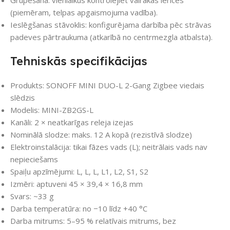
Grupēšana: vienlaikus kontrolējiet vairākas ierīces
(piemēram, telpas apgaismojuma vadība).
Ieslēgšanas stāvoklis: konfigurējama darbība pēc strāvas
padeves pārtraukuma (atkarībā no centrmezgla atbalsta).
Tehniskās specifikācijas
Produkts: SONOFF MINI DUO-L 2-Gang Zigbee viedais
slēdzis
Modelis: MINI-ZB2GS-L
Kanāli: 2 × neatkarīgas releja izejas
Nominālā slodze: maks. 12 A kopā (rezistīvā slodze)
Elektroinstalācija: tikai fāzes vads (L); neitrālais vads nav
nepieciešams
Spaiļu apzīmējumi: L, L, L, L1, L2, S1, S2
Izmēri: aptuveni 45 × 39,4 × 16,8 mm
Svars: ~33 g
Darba temperatūra: no −10 līdz +40 °C
Darba mitrums: 5–95 % relatīvais mitrums, bez