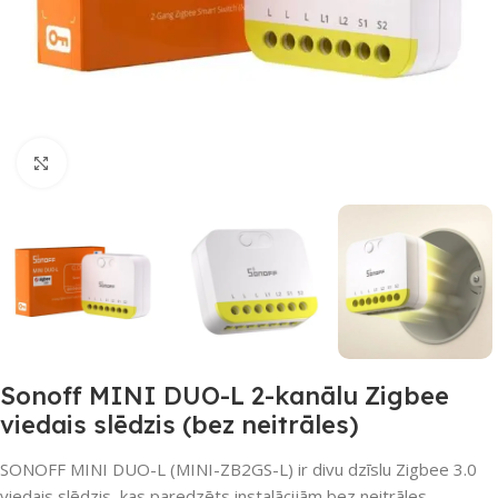
Noklikšķiniet, lai palielinātu
Sonoff MINI DUO-L 2-kanālu Zigbee
viedais slēdzis (bez neitrāles)
SONOFF MINI DUO-L (MINI-ZB2GS-L) ir divu dzīslu Zigbee 3.0
viedais slēdzis, kas paredzēts instalācijām bez neitrāles.