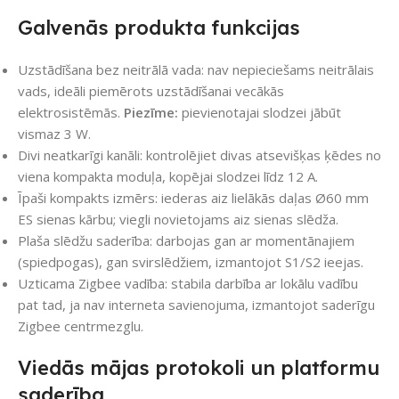
Galvenās produkta funkcijas
Uzstādīšana bez neitrālā vada: nav nepieciešams neitrālais
vads, ideāli piemērots uzstādīšanai vecākās
elektrosistēmās.
Piezīme:
pievienotajai slodzei jābūt
vismaz 3 W.
Divi neatkarīgi kanāli: kontrolējiet divas atsevišķas ķēdes no
viena kompakta moduļa, kopējai slodzei līdz 12 A.
Īpaši kompakts izmērs: iederas aiz lielākās daļas Ø60 mm
ES sienas kārbu; viegli novietojams aiz sienas slēdža.
Plaša slēdžu saderība: darbojas gan ar momentānajiem
(spiedpogas), gan svirslēdžiem, izmantojot S1/S2 ieejas.
Uzticama Zigbee vadība: stabila darbība ar lokālu vadību
pat tad, ja nav interneta savienojuma, izmantojot saderīgu
Zigbee centrmezglu.
Viedās mājas protokoli un platformu
saderība