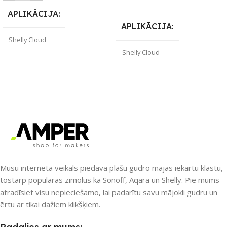
Lasīt Vairāk
APLIKĀCIJA
APLIKĀCIJA
Shelly Cloud
Shelly Cloud
ZĪMOLS
Shelly
ZĪMOLS
Shelly
PIEEJAMS UZREIZ
SAVIENOJUMS
Wi-Fi
Nē
PIEEJAMS UZREIZ
UZREIZ PIEEJAMAIS
SKAITS
Nē
Mūsu interneta veikals piedāvā plašu gudro mājas iekārtu klāstu,
tostarp populāras zīmolus kā Sonoff, Aqara un Shelly. Pie mums
atradīsiet visu nepieciešamo, lai padarītu savu mājokli gudru un
UZREIZ PIEEJAMAIS
ērtu ar tikai dažiem klikšķiem.
SKAITS