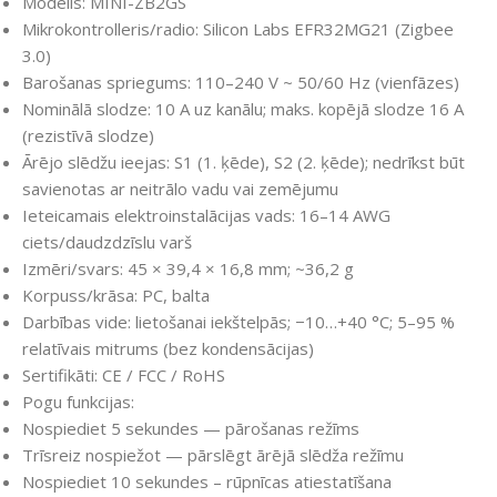
Modelis: MINI-ZB2GS
Mikrokontrolleris/radio: Silicon Labs EFR32MG21 (Zigbee
3.0)
Barošanas spriegums: 110–240 V ~ 50/60 Hz (vienfāzes)
Nominālā slodze: 10 A uz kanālu; maks. kopējā slodze 16 A
(rezistīvā slodze)
Ārējo slēdžu ieejas: S1 (1. ķēde), S2 (2. ķēde); nedrīkst būt
savienotas ar neitrālo vadu vai zemējumu
Ieteicamais elektroinstalācijas vads: 16–14 AWG
ciets/daudzdzīslu varš
Izmēri/svars: 45 × 39,4 × 16,8 mm; ~36,2 g
Korpuss/krāsa: PC, balta
Darbības vide: lietošanai iekštelpās; −10…+40 °C; 5–95 %
relatīvais mitrums (bez kondensācijas)
Sertifikāti: CE / FCC / RoHS
Pogu funkcijas:
Nospiediet 5 sekundes — pārošanas režīms
Trīsreiz nospiežot — pārslēgt ārējā slēdža režīmu
Nospiediet 10 sekundes – rūpnīcas atiestatīšana