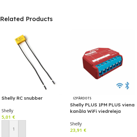
Related Products
Shelly RC snubber
IZPĀRDOTS
Shelly PLUS 1PM PLUS viena
Shelly
kanāla WiFi viedreleja
5,01
€
slēdzis ar jaudas mērītāju
Shelly
23,91
€
Pievienot Grozam