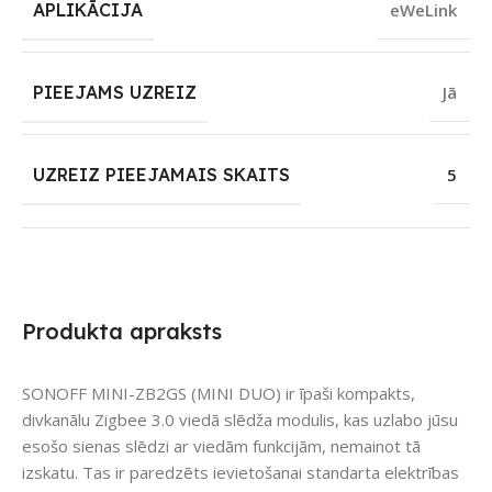
APLIKĀCIJA
eWeLink
PIEEJAMS UZREIZ
Jā
UZREIZ PIEEJAMAIS SKAITS
5
Produkta apraksts
SONOFF MINI-ZB2GS (MINI DUO) ir īpaši kompakts,
divkanālu Zigbee 3.0 viedā slēdža modulis, kas uzlabo jūsu
esošo sienas slēdzi ar viedām funkcijām, nemainot tā
izskatu. Tas ir paredzēts ievietošanai standarta elektrības