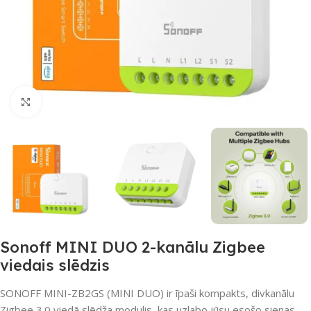
Noklikšķiniet, lai palielinātu
Sonoff MINI DUO 2-kanālu Zigbee
viedais slēdzis
SONOFF MINI-ZB2GS (MINI DUO) ir īpaši kompakts, divkanālu
Zigbee 3.0 viedā slēdža modulis, kas uzlabo jūsu esošo sienas