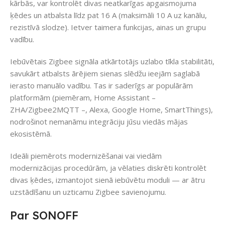
kārbās, var kontrolēt divas neatkarīgas apgaismojuma
ķēdes un atbalsta līdz pat 16 A (maksimāli 10 A uz kanālu,
rezistīvā slodze). Ietver taimera funkcijas, ainas un grupu
vadību.
Iebūvētais Zigbee signāla atkārtotājs uzlabo tīkla stabilitāti,
savukārt atbalsts ārējiem sienas slēdžu ieejām saglabā
ierasto manuālo vadību. Tas ir saderīgs ar populārām
platformām (piemēram, Home Assistant –
ZHA/Zigbee2MQTT –, Alexa, Google Home, SmartThings),
nodrošinot nemanāmu integrāciju jūsu viedās mājas
ekosistēmā.
Ideāli piemērots modernizēšanai vai viedām
modernizācijas procedūrām, ja vēlaties diskrēti kontrolēt
divas ķēdes, izmantojot sienā iebūvētu moduli — ar ātru
uzstādīšanu un uzticamu Zigbee savienojumu.
Par SONOFF