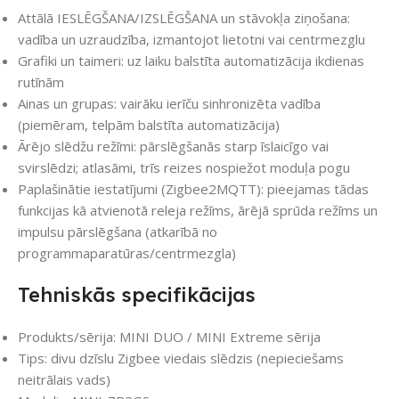
Attālā IESLĒGŠANA/IZSLĒGŠANA un stāvokļa ziņošana:
vadība un uzraudzība, izmantojot lietotni vai centrmezglu
Grafiki un taimeri: uz laiku balstīta automatizācija ikdienas
rutīnām
Ainas un grupas: vairāku ierīču sinhronizēta vadība
(piemēram, telpām balstīta automatizācija)
Ārējo slēdžu režīmi: pārslēgšanās starp īslaicīgo vai
svirslēdzi; atlasāmi, trīs reizes nospiežot moduļa pogu
Paplašinātie iestatījumi (Zigbee2MQTT): pieejamas tādas
funkcijas kā atvienotā releja režīms, ārējā sprūda režīms un
impulsu pārslēgšana (atkarībā no
programmaparatūras/centrmezgla)
Tehniskās specifikācijas
Produkts/sērija: MINI DUO / MINI Extreme sērija
Tips: divu dzīslu Zigbee viedais slēdzis (nepieciešams
neitrālais vads)