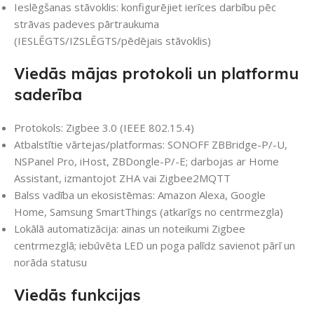
Ieslēgšanas stāvoklis: konfigurējiet ierīces darbību pēc
strāvas padeves pārtraukuma
(IESLĒGTS/IZSLĒGTS/pēdējais stāvoklis)
Viedās mājas protokoli un platformu
saderība
Protokols: Zigbee 3.0 (IEEE 802.15.4)
Atbalstītie vārtejas/platformas: SONOFF ZBBridge-P/-U,
NSPanel Pro, iHost, ZBDongle-P/-E; darbojas ar Home
Assistant, izmantojot ZHA vai Zigbee2MQTT
Balss vadība un ekosistēmas: Amazon Alexa, Google
Home, Samsung SmartThings (atkarīgs no centrmezgla)
Lokālā automatizācija: ainas un noteikumi Zigbee
centrmezglā; iebūvēta LED un poga palīdz savienot pārī un
norāda statusu
Viedās funkcijas