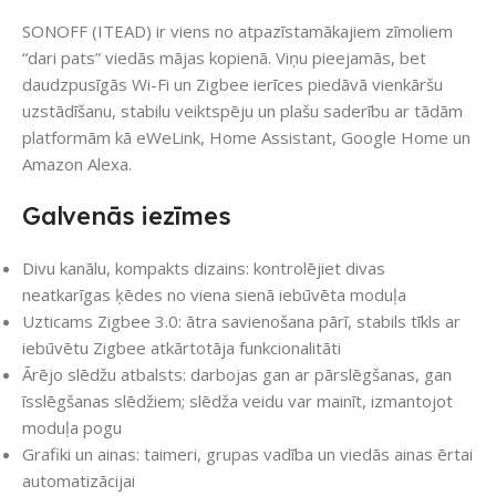
SONOFF (ITEAD) ir viens no atpazīstamākajiem zīmoliem
“dari pats” viedās mājas kopienā. Viņu pieejamās, bet
daudzpusīgās Wi-Fi un Zigbee ierīces piedāvā vienkāršu
uzstādīšanu, stabilu veiktspēju un plašu saderību ar tādām
platformām kā eWeLink, Home Assistant, Google Home un
Amazon Alexa.
Galvenās iezīmes
Divu kanālu, kompakts dizains: kontrolējiet divas
neatkarīgas ķēdes no viena sienā iebūvēta moduļa
Uzticams Zigbee 3.0: ātra savienošana pārī, stabils tīkls ar
iebūvētu Zigbee atkārtotāja funkcionalitāti
Ārējo slēdžu atbalsts: darbojas gan ar pārslēgšanas, gan
īsslēgšanas slēdžiem; slēdža veidu var mainīt, izmantojot
moduļa pogu
Grafiki un ainas: taimeri, grupas vadība un viedās ainas ērtai
automatizācijai