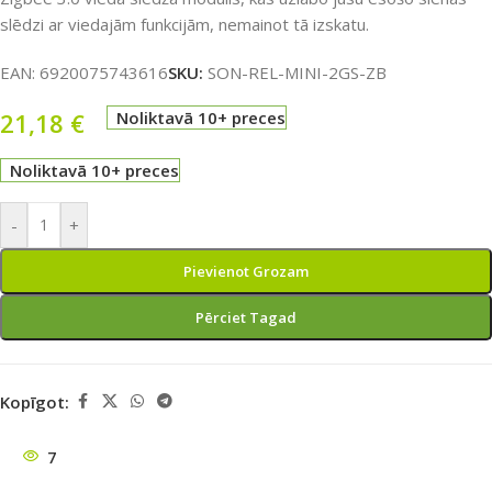
slēdzi ar viedajām funkcijām, nemainot tā izskatu.
EAN:
6920075743616
SKU:
SON-REL-MINI-2GS-ZB
21,18
€
Noliktavā 10+ preces
Noliktavā 10+ preces
-
+
Pievienot Grozam
Pērciet Tagad
Kopīgot:
7