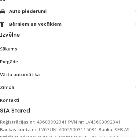
Auto piederumi
Bērniem un vecākiem
Izvēlne
Sākums
Piegāde
Vārtu automātika
Zīmoli
Kontakti
SIA Stared
Reģistrācijas nr:
43603092341
PVN nr:
LV43603092341
Bankas konta nr:
LV07UNLA0055003115031
Banka:
SEB AS