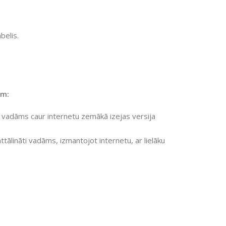
belis.
em:
ti vadāms caur internetu zemākā izejas versija
ttālināti vadāms, izmantojot internetu, ar lielāku