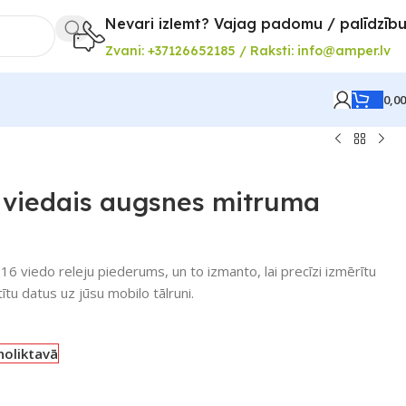
Nevari izlemt? Vajag padomu / palīdzīb
Zvani: +37126652185 / Raksti: info@amper.lv
0,0
 viedais augsnes mitruma
6 viedo releju piederums, un to izmanto, lai precīzi izmērītu
tu datus uz jūsu mobilo tālruni.
noliktavā