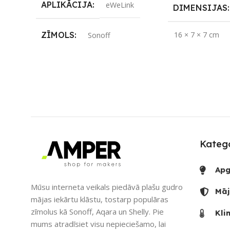
APLIKĀCIJA
eWeLink
DIMENSIJAS
ZĪMOLS
16 × 7 × 7 cm
Sonoff
APLIKĀCIJA
SAVIENOJUMS
Wi-Fi
ZĪMOLS
So
PIEEJAMS UZREIZ
Nē
SAVIENOJUM
UZREIZ PIEEJAMAIS
SKAITS
Katego
Bluetooth
,
Wi-Fi
Apg
PIEEJAMS UZ
Mūsu interneta veikals piedāvā plašu gudro
Māj
mājas iekārtu klāstu, tostarp populāras
UZREIZ PIEE
zīmolus kā Sonoff, Aqara un Shelly. Pie
Kli
SKAITS
mums atradīsiet visu nepieciešamo, lai