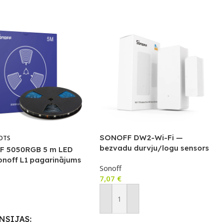
SONOFF DW2-Wi-Fi —
OTS
bezvadu durvju/logu sensors
 5050RGB 5 m LED
onoff L1 pagarinājums
Sonoff
7,07
€
airāk
Pievienot Grozam
NSIJAS