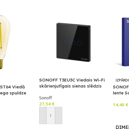
SONOFF T3EU3C Viedais Wi-Fi
IZPĀRD
skārienjutīgais sienas slēdzis
ST64 Viedā
SONOFF
ar RF vadību
iega spuldze
lente S
Sonoff
27,54
€
14,40
€
Lasīt V
Pievienot Grozam
DIME