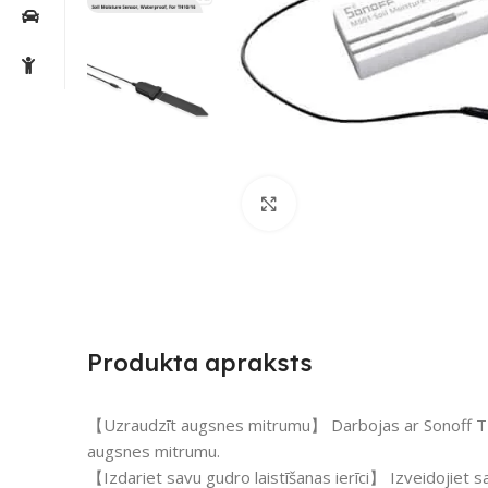
Noklikšķiniet, lai palielin
Produkta apraksts
【Uzraudzīt augsnes mitrumu】 Darbojas ar Sonoff TH1
augsnes mitrumu.
【Izdariet savu gudro laistīšanas ierīci】 Izveidojiet sav