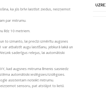
UZRE
a, ka jūs brīvi laistīsit ziedus, neizņemot
tam par mitrumu.
mu līdz 10 metriem.
n to izmanto, lai precīzi izmērītu augsnes
var atbalstīt augu laistīšanu, jebkurā laikā un
eLink saderīgus relejus, lai automātiski
DIY, kad augsnes mitruma līmenis sasniedz
istēma automātiski ieslēgsies/izslēgsies.
oogle asistentam noteikt mitrumu.
eizņemot sensoru, pat atstājot to lietū.