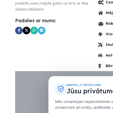
Cen
padarītu savu mājokli gudru un ērtu ar tikai
dažiem klikšķiem.
Māj
Padalies ar mums:
Rob
Vie
Ins
Aut
Bēr
AMPER.LV PRIVĀTUMS
Jūsu privātuma
Mēs izmantojam nepieciešamās sīk
izmantosim arī izvēļu, analītiskās