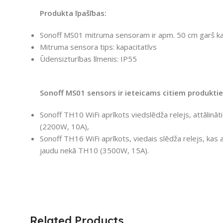
Produkta īpašības:
Sonoff MS01 mitruma sensoram ir apm. 50 cm garš ka
Mitruma sensora tips: kapacitatīvs
Ūdensizturības līmenis: IP55
Sonoff MS01 sensors ir ieteicams citiem produkti
Sonoff TH10 WiFi aprīkots viedslēdža relejs, attālinā
(2200W, 10A),
Sonoff TH16 WiFi aprīkots, viedais slēdža relejs, kas a
jaudu nekā TH10 (3500W, 15A).
Related Products