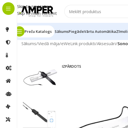
Skip to navigation
Skip to main content
Preču Katalogs
Sākums
Piegāde
Vārtu Automātika
Zīmoli
Sākums
/
Viedā māja
/
eWeLink produkti
/
Aksesuāri
/
Sono
IZPĀRDOTS