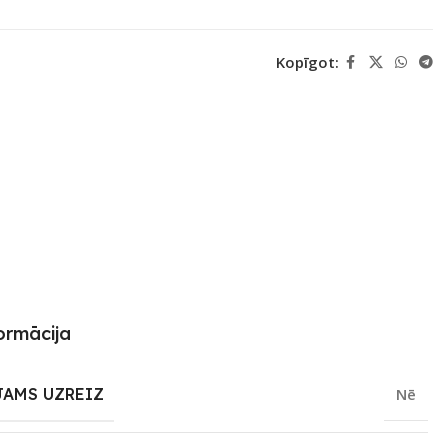
Kopīgot:
ormācija
JAMS UZREIZ
Nē