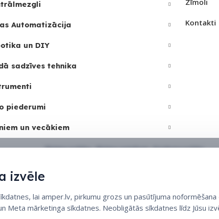
Zīmoli
trālmezgli
3
Kontakti
as Automatizācija
otika un DIY
dā sadzīves tehnika
trumenti
o piederumi
niem un vecākiem
Sīkdatņu politika
•
Sīkdatņu iestatījumi
•
Privātuma politika
 izvēle
datnes, lai amper.lv, pirkumu grozs un pasūtījuma noformēšana d
 un Meta mārketinga sīkdatnes. Neobligātās sīkdatnes līdz Jūsu izvē