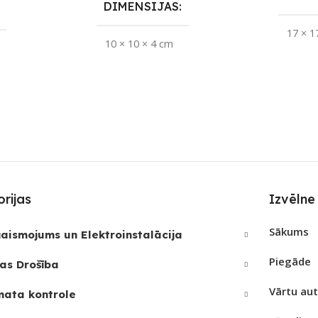
DIMENSIJAS
17 × 1
10 × 10 × 4 cm
PIEE
APLIKĀCIJA
eWeLink
eWeLink
UZRE
ZĪMOLS
Sonoff
noff
SKAI
SAVIENOJUMS
S
rijas
Izvēlne
RF uztvērējs
,
Wi-Fi
Sākums
aismojums un Elektroinstalācija
PIEEJAMS UZREIZ
Jā
REIZ
Nē
Piegāde
as Drošība
UZREIZ PIEEJAMAIS
Vārtu au
JAMAIS
mata kontrole
SKAITS