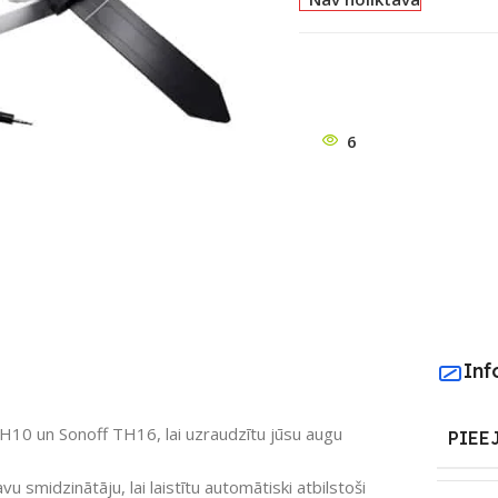
6
ātu
Inf
0 un Sonoff TH16, lai uzraudzītu jūsu augu
PIEE
u smidzinātāju, lai laistītu automātiski atbilstoši