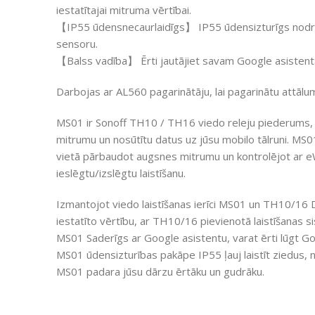
iestatītajai mitruma vērtībai.
【IP55 ūdensnecaurlaidīgs】 IP55 ūdensizturīgs nodrošin
sensoru.
【Balss vadība】 Ērti jautājiet savam Google asisten
Darbojas ar AL560 pagarinātāju, lai pagarinātu attālu
MS01 ir Sonoff TH10 / TH16 viedo releju piederums, u
mitrumu un nosūtītu datus uz jūsu mobilo tālruni. MS01 
vietā pārbaudot augsnes mitrumu un kontrolējot ar eW
ieslēgtu/izslēgtu laistīšanu.
Izmantojot viedo laistīšanas ierīci MS01 un TH10/16 
iestatīto vērtību, ar TH10/16 pievienotā laistīšanas s
MS01 Saderīgs ar Google asistentu, varat ērti lūgt G
MS01 ūdensizturības pakāpe IP55 ļauj laistīt ziedus, n
MS01 padara jūsu dārzu ērtāku un gudrāku.