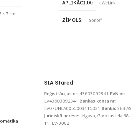
APLIKĀCIJA
eWeLink
7 × 7 cm
ZĪMOLS
Sonoff
JAMS UZREIZ
Nē
SAVIENOJUMS
Wi-Fi
IZ PIEEJAMAIS
TS
PIEEJAMS UZREIZ
Nē
UZREIZ PIEEJAMAIS
SKAITS
SIA Stared
Reģistrācijas nr:
43603092341
PVN nr:
LV43603092341
Bankas konta nr:
LV07UNLA0055003115031
Banka:
SEB AS
Juridiskā adrese:
Jelgava, Garozas iela 68 -
tomātika
11, LV-3002