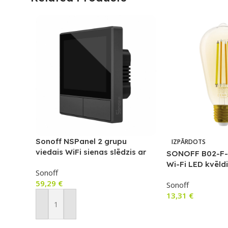
Sonoff NSPanel 2 grupu
IZPĀRDOTS
viedais WiFi sienas slēdzis ar
SONOFF B02-F-
LED paneli, termostatu un
Wi-Fi LED kvēld
Sonoff
viedās ainas slēdža funkciju
59,29
€
Sonoff
13,31
€
Pievienot Grozam
Lasīt Vairāk