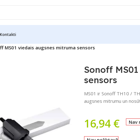
Kontakti
ff MS01 viedais augsnes mitruma sensors
Sonoff MS01
sensors
MS01 ir Sonoff TH10 / TH1
augsnes mitrumu un nosūtī
16,94
€
Nav 
Nav noliktavā