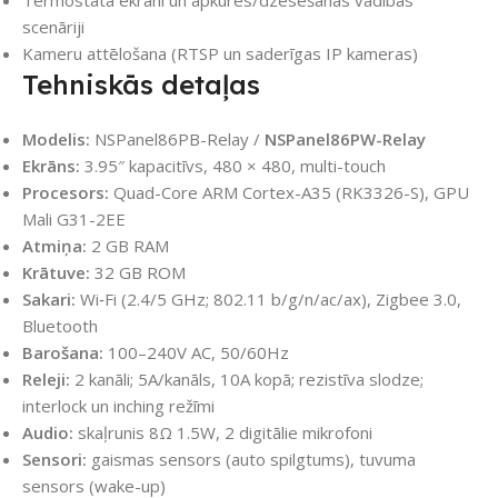
Termostata ekrāni un apkures/dzesēšanas vadības
scenāriji
Kameru attēlošana (RTSP un saderīgas IP kameras)
Tehniskās detaļas
Modelis:
NSPanel86PB-Relay /
NSPanel86PW-Relay
Ekrāns:
3.95″ kapacitīvs, 480 × 480, multi-touch
Procesors:
Quad-Core ARM Cortex-A35 (RK3326-S), GPU
Mali G31-2EE
Atmiņa:
2 GB RAM
Krātuve:
32 GB ROM
Sakari:
Wi‑Fi (2.4/5 GHz; 802.11 b/g/n/ac/ax), Zigbee 3.0,
Bluetooth
Barošana:
100–240V AC, 50/60Hz
Releji:
2 kanāli; 5A/kanāls, 10A kopā; rezistīva slodze;
interlock un inching režīmi
Audio:
skaļrunis 8Ω 1.5W, 2 digitālie mikrofoni
Sensori:
gaismas sensors (auto spilgtums), tuvuma
sensors (wake-up)