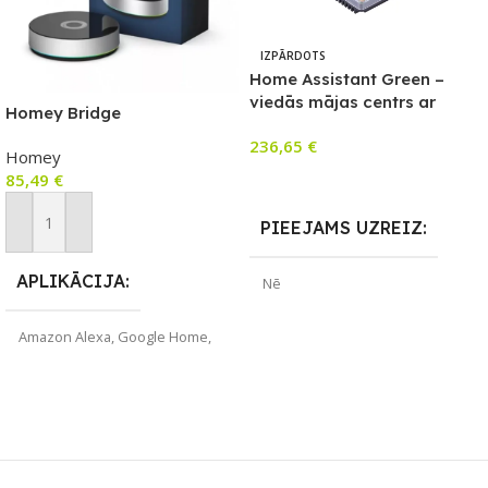
IZPĀRDOTS
Home Assistant Green –
viedās mājas centrs ar
Homey Bridge
iepriekš instalētu HA sistēmu
236,65
€
Homey
Lasīt Vairāk
85,49
€
PIEEJAMS UZREIZ
Pievienot Grozam
APLIKĀCIJA
Nē
Amazon Alexa
,
Google Home
,
UZREIZ PIEEJAMAIS
Yale Access
SKAITS
ZĪMOLS
Homey
SAVIENOJUMS