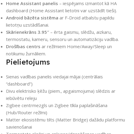
Home Assistant panelis
– iespējams izmantot kā HA
dashboard (Home Assistant lietotni var uzstādīt tieši).
Android bāzēta sistēma
ar F-Droid atbalstu papildu
lietotņu uzstādīšanai.
Skārienekrāns 3.95″
– ērta gaismu, slēdžu, aizkaru,
termostatu, kameru, sensoru un automatizāciju vadība.
Drošības centrs
ar režīmiem Home/Away/Sleep un
notikumu žurnāliem.
Pielietojums
Sienas vadības panelis viedajai mājai (centrālais
“dashboard”)
Divu elektrisko ķēžu (piem., apgaismojuma) slēdzis ar
iebūvētu releju
Zigbee centrmezgls un Zigbee tīkla paplašināšana
(Hub/Router režīmi)
Matter ekosistēmu tilts (Matter Bridge) dažādu platformu
savienošanai