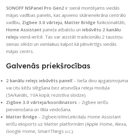
SONOFF NSPanel Pro Gen2
ir sienā montējams viedās
mājas vadības panelis, kas apvieno skārienekrāna centrālo
vadību,
Zigbee 3.0 vārteju
,
Matter Bridge
funkcionalitāti,
Home Assistant
paneļa atbalstu un
iebūvētu 2 kanālu
releju
vienā ierīcē. Tas var aizstāt tradicionālu 2 taustiņu
sienas slēdzi un vienlaikus kalpot kā pilnvērtīgs viedās
mājas centrs.
Galvenās priekšrocības
2 kanālu relejs iebūvēts panelī
– tieša divu apgaismojuma
vai citu ķēžu slēgšana bez atsevišķa releja moduļa
(5A/kanāls, 10A kopā; rezistīva slodze).
Zigbee 3.0 vārteja/koordinators
– Zigbee ierīču
pievienošana un tīkla veidošana.
Matter Bridge
– Zigbee/eWeLink/daļu Home Assistant
ierīču eksports uz Matter platformām (Apple Home, Alexa,
Google Home, SmartThings u.c.).