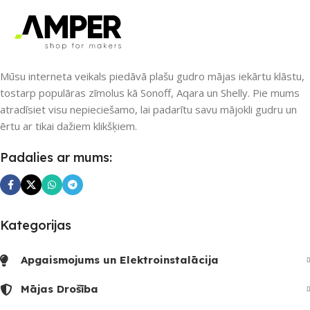
IR (infrared)
,
RF raidītājs
,
Wi-Fi
,
Z-Wave
,
ZigBee
Mūsu interneta veikals piedāvā plašu gudro mājas iekārtu klāstu,
PIEEJAMS UZREIZ
tostarp populāras zīmolus kā Sonoff, Aqara un Shelly. Pie mums
atradīsiet visu nepieciešamo, lai padarītu savu mājokli gudru un
Nē
ērtu ar tikai dažiem klikšķiem.
UZREIZ PIEEJAMAIS
Padalies ar mums:
SKAITS
Kategorijas
Apgaismojums un Elektroinstalācija
Mājas Drošība