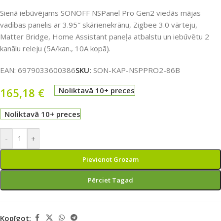
Sienā iebūvējams SONOFF NSPanel Pro Gen2 viedās mājas
vadības panelis ar 3.95″ skārienekrānu, Zigbee 3.0 vārteju,
Matter Bridge, Home Assistant paneļa atbalstu un iebūvētu 2
kanālu releju (5A/kan., 10A kopā).
EAN:
6979033600386
SKU:
SON-KAP-NSPPRO2-86B
165,18
€
Noliktavā 10+ preces
Noliktavā 10+ preces
-
+
Pievienot Grozam
Pērciet Tagad
Kopīgot: