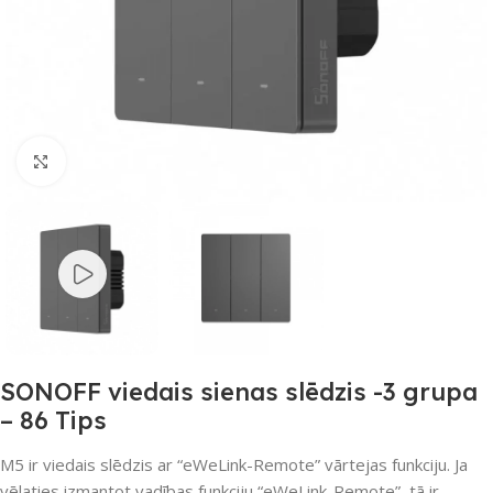
Noklikšķiniet, lai palielinātu
SONOFF viedais sienas slēdzis -3 grupa
– 86 Tips
M5 ir viedais slēdzis ar “eWeLink-Remote” vārtejas funkciju. Ja
vēlaties izmantot vadības funkciju “eWeLink-Remote”, tā ir