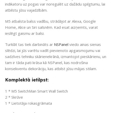
indikatoru uz pogas var noregulēt uz dažādu spilgtumu, lai
atbilstu jūsu vajadzībām.
M5 atbalsta balss vadību, strādājot ar Alexa, Google
Home, Alice un Siri saīsnēm. Kad esat aizņemts, varat
ieslēgt gaismu ar balsi.
Turklāt tas tiek darbināts ar
NSPanel
viedo ainas sienas
slēdzi, lai jūs varētu vadīt pievienoto apgaismojumu vai
sadzīves tehniku ​​skārienekrānā, izmantojot pieskārienu, un
tam ir tāda pati krāsa kā NSPanel, kas nodrošina
konsekventu dekorāciju, kas atbilst jūsu mājas stilam.
Komplektā ietilpst:
1 * M5 SwitchMan Smart Wall Switch
2 * Skrūve
1 * Lietotāja rokasgrāmata