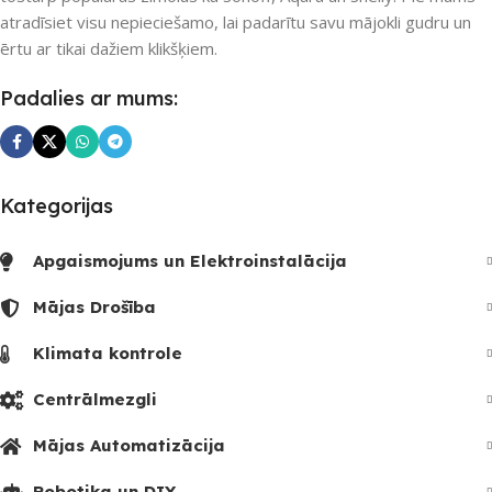
atradīsiet visu nepieciešamo, lai padarītu savu mājokli gudru un
UZREIZ PIEEJAMAIS
PIEEJAMS UZREIZ
ērtu ar tikai dažiem klikšķiem.
SKAITS
Padalies ar mums:
Nē
3
UZREIZ PIEEJAMAIS
SKAITS
Kategorijas
Apgaismojums un Elektroinstalācija
Mājas Drošība
Klimata kontrole
Centrālmezgli
Mājas Automatizācija
Robotika un DIY