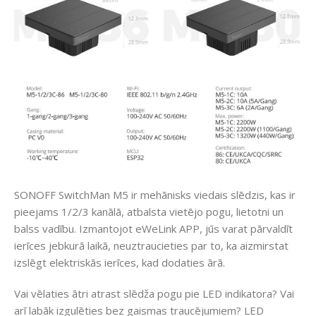
SONOFF SwitchMan M5 ir mehānisks viedais slēdzis, kas ir
pieejams 1/2/3 kanālā, atbalsta vietējo pogu, lietotni un
balss vadību. Izmantojot eWeLink APP, jūs varat pārvaldīt
ierīces jebkurā laikā, neuztraucieties par to, ka aizmirstat
izslēgt elektriskās ierīces, kad dodaties ārā.
Vai vēlaties ātri atrast slēdža pogu pie LED indikatora? Vai
arī labāk izgulēties bez gaismas traucējumiem? LED