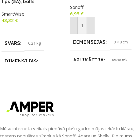
sienas slēdzis ar RF vadību
tips (5A), balts
Sonoff
6,93
€
SmartWise
43,32
€
Pievienot Grozam
Lasīt Vairāk
DIMENSIJAS
8 × 8 cm
SVARS
0,21 kg
APLIKĀCIJA
eWeLink
DIMENSIJAS
8,6 × 8,6 × 4 cm
ZĪMOLS
Sonoff
APLIKĀCIJA
eWeLink
SAVIENOJUMS
ZĪMOLS
RF raidītājs
SmartWise
Mūsu interneta veikals piedāvā plašu gudro mājas iekārtu klāstu,
PIEEJAMS UZREIZ
Jā
SAVIENOJUMS
Wi-Fi
tostarp populāras zīmolus kā Sonoff, Aqara un Shelly. Pie mums