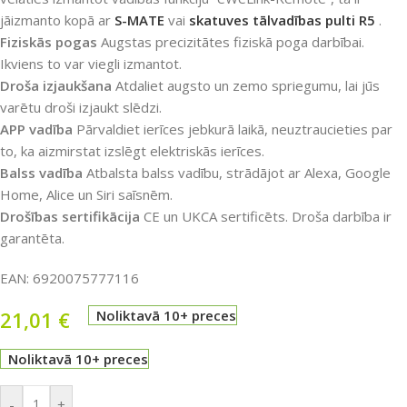
jāizmanto kopā ar
S-MATE
vai
skatuves tālvadības pulti R5
.
Fiziskās pogas
Augstas precizitātes fiziskā poga darbībai.
Ikviens to var viegli izmantot.
Droša izjaukšana
Atdaliet augsto un zemo spriegumu, lai jūs
varētu droši izjaukt slēdzi.
APP vadība
Pārvaldiet ierīces jebkurā laikā, neuztraucieties par
to, ka aizmirstat izslēgt elektriskās ierīces.
Balss vadība
Atbalsta balss vadību, strādājot ar Alexa, Google
Home, Alice un Siri saīsnēm.
Drošības sertifikācija
CE un UKCA sertificēts. Droša darbība ir
garantēta.
EAN:
6920075777116
21,01
€
Noliktavā 10+ preces
Noliktavā 10+ preces
-
+