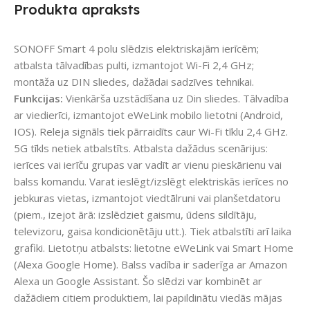
Produkta apraksts
SONOFF Smart 4 polu slēdzis elektriskajām ierīcēm;
atbalsta tālvadības pulti, izmantojot Wi-Fi 2,4 GHz;
montāža uz DIN sliedes, dažādai sadzīves tehnikai.
Funkcijas:
Vienkārša uzstādīšana uz Din sliedes. Tālvadība
ar viedierīci, izmantojot eWeLink mobilo lietotni (Android,
IOS). Releja signāls tiek pārraidīts caur Wi-Fi tīklu 2,4 GHz.
5G tīkls netiek atbalstīts. Atbalsta dažādus scenārijus:
ierīces vai ierīču grupas var vadīt ar vienu pieskārienu vai
balss komandu. Varat ieslēgt/izslēgt elektriskās ierīces no
jebkuras vietas, izmantojot viedtālruni vai planšetdatoru
(piem., izejot ārā: izslēdziet gaismu, ūdens sildītāju,
televizoru, gaisa kondicionētāju utt.). Tiek atbalstīti arī laika
grafiki. Lietotņu atbalsts: lietotne eWeLink vai Smart Home
(Alexa Google Home). Balss vadība ir saderīga ar Amazon
Alexa un Google Assistant. Šo slēdzi var kombinēt ar
dažādiem citiem produktiem, lai papildinātu viedās mājas