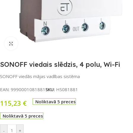
Noklikšķiniet, lai palielinātu
SONOFF viedais slēdzis, 4 polu, Wi-Fi
SONOFF viedās mājas vadības sistēma
EAN:
9990001081881
SKU:
HS081881
115,23
€
Noliktavā 5 preces
Noliktavā 5 preces
-
+