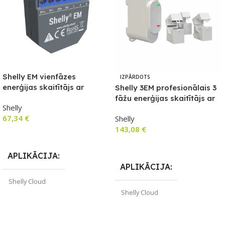
Shelly EM vienfāzes
IZPĀRDOTS
enerģijas skaitītājs ar
Shelly 3EM profesionālais 3
kontaktora vadību
fāžu enerģijas skaitītājs ar
Shelly
kontaktora vadību
67,34
€
Shelly
143,08
€
Pievienot Grozam
Lasīt Vairāk
APLIKĀCIJA
APLIKĀCIJA
Shelly Cloud
Shelly Cloud
ZĪMOLS
Shelly
ZĪMOLS
Shelly