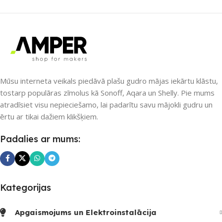
SAVIENOJUMS
Wi-Fi
SAVIENOJUMS
Wi-Fi
PIEEJAMS UZREIZ
Jā
PIEEJAMS UZREIZ
UZREIZ PIEEJAMAIS
Nē
Mūsu interneta veikals piedāvā plašu gudro mājas iekārtu klāstu,
SKAITS
tostarp populāras zīmolus kā Sonoff, Aqara un Shelly. Pie mums
atradīsiet visu nepieciešamo, lai padarītu savu mājokli gudru un
UZREIZ PIEEJAMAIS
1
ērtu ar tikai dažiem klikšķiem.
SKAITS
Padalies ar mums:
Kategorijas
Apgaismojums un Elektroinstalācija