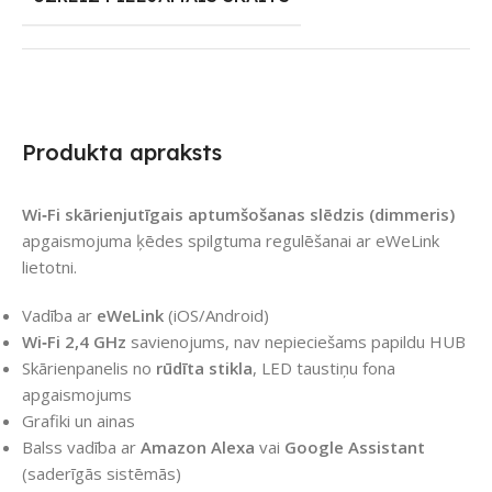
Produkta apraksts
Wi‑Fi skārienjutīgais aptumšošanas slēdzis (dimmeris)
apgaismojuma ķēdes spilgtuma regulēšanai ar eWeLink
lietotni.
Vadība ar
eWeLink
(iOS/Android)
Wi‑Fi 2,4 GHz
savienojums, nav nepieciešams papildu HUB
Skārienpanelis no
rūdīta stikla
, LED taustiņu fona
apgaismojums
Grafiki un ainas
Balss vadība ar
Amazon Alexa
vai
Google Assistant
(saderīgās sistēmās)