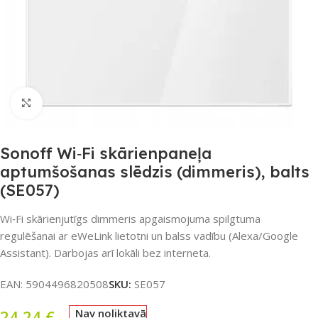
Noklikšķiniet, lai palielinātu
Sonoff Wi‑Fi skārienpaneļa
aptumšošanas slēdzis (dimmeris), balts
(SE057)
Wi‑Fi skārienjutīgs dimmeris apgaismojuma spilgtuma
regulēšanai ar eWeLink lietotni un balss vadību (Alexa/Google
Assistant). Darbojas arī lokāli bez interneta.
EAN:
5904496820508
SKU:
SE057
24,24
€
Nav noliktavā