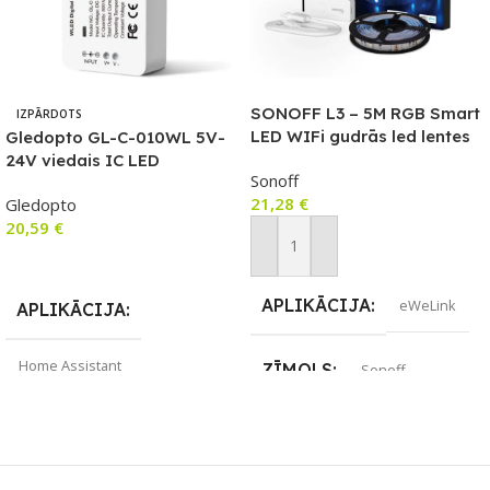
SONOFF L3 – 5M RGB Smart
IZPĀRDOTS
LED WIFi gudrās led lentes
Gledopto GL-C-010WL 5V-
24V viedais IC LED
Sonoff
kontrolieris ar Wi-Fi (WLED
21,28
€
Gledopto
programmaparatūru) ar
20,59
€
mikrofonu
Pievienot Grozam
Lasīt Vairāk
APLIKĀCIJA
eWeLink
APLIKĀCIJA
Home Assistant
ZĪMOLS
Sonoff
ZĪMOLS
Gledopto
SAVIENOJUMS
Bluetooth
,
Wi-Fi