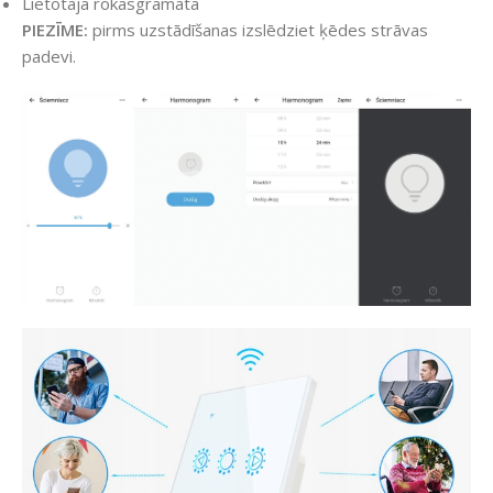
Lietotāja rokasgrāmata
PIEZĪME:
pirms uzstādīšanas izslēdziet ķēdes strāvas
padevi.