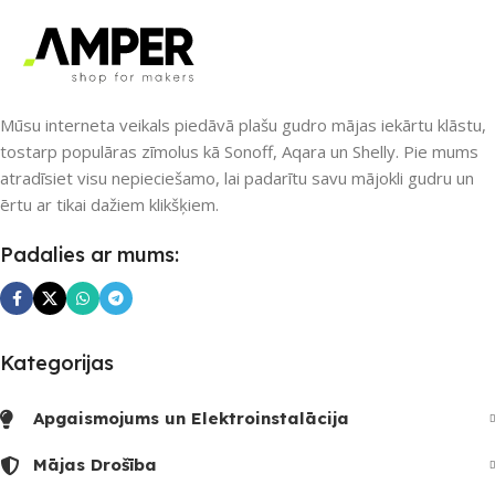
SAVIENOJUMS
Wi-Fi
PIEEJAMS UZREIZ
Jā
PIEEJAMS UZREIZ
Nē
Mūsu interneta veikals piedāvā plašu gudro mājas iekārtu klāstu,
UZREIZ PIEEJAMAIS
SKAITS
tostarp populāras zīmolus kā Sonoff, Aqara un Shelly. Pie mums
atradīsiet visu nepieciešamo, lai padarītu savu mājokli gudru un
UZREIZ PIEEJAMAIS
ērtu ar tikai dažiem klikšķiem.
SKAITS
2
Padalies ar mums:
Kategorijas
Apgaismojums un Elektroinstalācija
Mājas Drošība