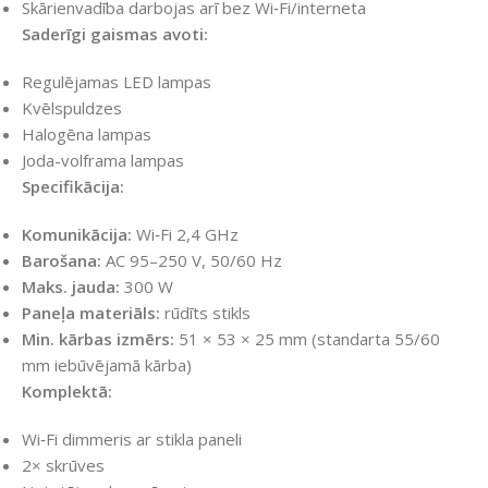
Skārienvadība darbojas arī bez Wi‑Fi/interneta
Saderīgi gaismas avoti:
Regulējamas LED lampas
Kvēlspuldzes
Halogēna lampas
Joda-volframa lampas
Specifikācija:
Komunikācija:
Wi‑Fi 2,4 GHz
Barošana:
AC 95–250 V, 50/60 Hz
Maks. jauda:
300 W
Paneļa materiāls:
rūdīts stikls
Min. kārbas izmērs:
51 × 53 × 25 mm (standarta 55/60
mm iebūvējamā kārba)
Komplektā:
Wi‑Fi dimmeris ar stikla paneli
2× skrūves